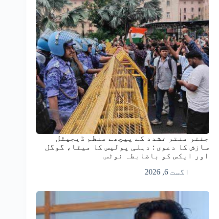
جنتر منتر تشدد کے پیچھے منظم ڈیجیٹل
سازش کا دعوی : دہلی پولیس کا میٹا، گوگل
اور ایکس کو باضابطہ نوٹس
اگست 6, 2026