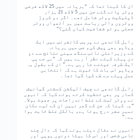
ان کا کہنا تھا کہ “ہریانہ میں 25 لاکھ فرضی
ووٹر پائے گئے جن میں 5 لاکھ 21 ہزار
ڈپلیکیٹ ووٹر شامل تھے۔ اگر دو کروڑ
ووٹروں والی ریاست میں ہر آٹھواں ووٹر
جعلی ہو تو شفافیت کہاں گئی؟”
راہل گاندھی نے پریس کانفرنس میں ایک
ویڈیو بھی پیش کی، جس میں ہریانہ
کے وزیراعلیٰ نائب سنگھ سینی نتائج سے دو
دن پہلے کہتے نظر آ رہے ہیں کہ “بی جے پی
ایک طرفہ جیتنے جا رہی ہے۔” ان کے بقول یہ
ویڈیو اس بات کا ثبوت ہے کہ انتخابی
عمل پہلے سے طے کیا گیا تھا۔
راہل گاندھی نے چیف الیکشن کمشنر گیانیش
کمار پر بھی تنقید کرتے ہوئے کہا کہ انہوں
نے ووٹر لسٹ کے غلط اندراجات پر جھوٹ بولا۔
“یہ کہنا کہ جن کے گھر نہیں ان کے لیے مکان
نمبر صفر درج ہوتا ہے، بالکل غلط ثابت ہوا
ہے۔”
انہوں نے مثال دیتے ہوئے کہا کہ دال چند
نامی شخص اور اس کا بیٹا دونوں یوپی اور