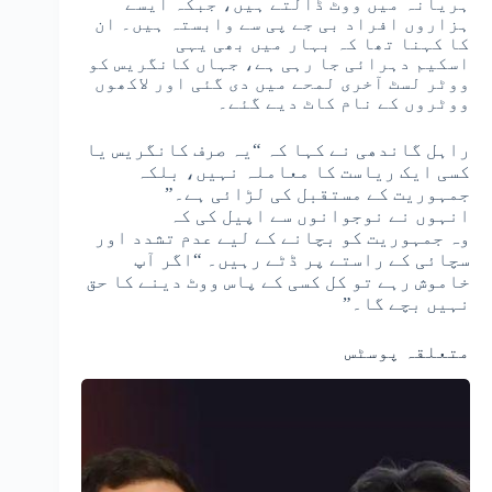
ہریانہ میں ووٹ ڈالتے ہیں، جبکہ ایسے
ہزاروں افراد بی جے پی سے وابستہ ہیں۔ ان
کا کہنا تھا کہ بہار میں بھی یہی
اسکیم دہرائی جا رہی ہے، جہاں کانگریس کو
ووٹر لسٹ آخری لمحے میں دی گئی اور لاکھوں
ووٹروں کے نام کاٹ دیے گئے۔
راہل گاندھی نے کہا کہ “یہ صرف کانگریس یا
کسی ایک ریاست کا معاملہ نہیں، بلکہ
جمہوریت کے مستقبل کی لڑائی ہے۔”
انہوں نے نوجوانوں سے اپیل کی کہ
وہ جمہوریت کو بچانے کے لیے عدم تشدد اور
سچائی کے راستے پر ڈٹے رہیں۔ “اگر آپ
خاموش رہے تو کل کسی کے پاس ووٹ دینے کا حق
نہیں بچے گا۔”
متعلقہ پوسٹس