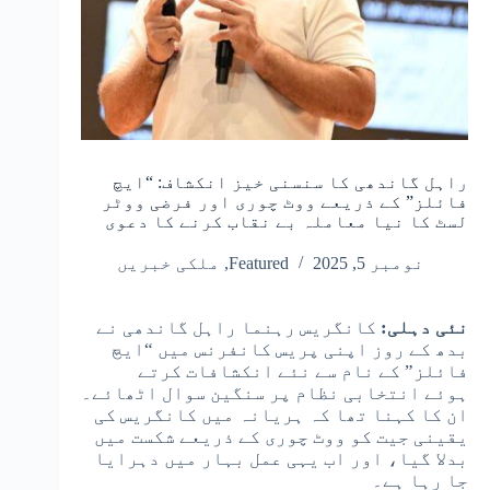
راہل گاندھی کا سنسنی خیز انکشاف: “ایچ
فائلز” کے ذریعے ووٹ چوری اور فرضی ووٹر
لسٹ کا نیا معاملہ بے نقاب کرنے کا دعوی
نومبر 5, 2025
Featured
,
ملکی خبریں
نئی دہلی:
کانگریس رہنما راہل گاندھی نے
بدھ کے روز اپنی پریس کانفرنس میں “ایچ
فائلز” کے نام سے نئے انکشافات کرتے
ہوئے انتخابی نظام پر سنگین سوال اٹھائے۔
ان کا کہنا تھا کہ ہریانہ میں کانگریس کی
یقینی جیت کو ووٹ چوری کے ذریعے شکست میں
بدلا گیا، اور اب یہی عمل بہار میں دہرایا
جا رہا ہے۔