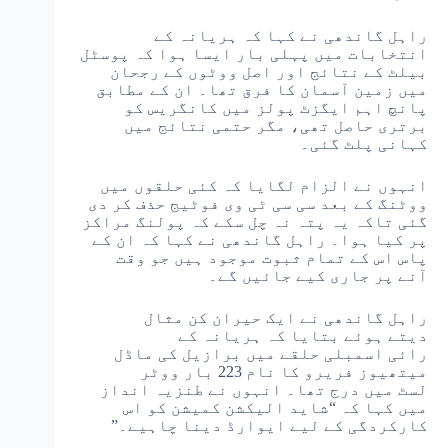
راہل گاندھی نے کہا کہ ہریانہ کے
انتخابات میں پہلی بار ایسا ہوا کہ پوسٹل
بیلٹ کے نتائج اور اصل ووٹوں کے رجحان
میں زمین آسمان کا فرق تھا۔ ان کے مطابق
پانچ اہم ایگزٹ پولز میں کانگریس کو
برتری حاصل تھی، مگر حتمی نتائج میں
کہانی پلٹ گئی۔
انہوں نے الزام لگایا کہ کئی حلقوں میں
ووٹنگ کے بعد سی سی ٹی وی فوٹیج حذف کر دی
گئی تاکہ یہ پتہ نہ چل سکے کہ پولنگ مراکز
پر کیا ہوا۔ راہل گاندھی نے کہا کہ ان کے
پاس اس کے تمام ثبوت موجود ہیں جو وقت
آنے پر جاری کیے جائیں گے۔
راہل گاندھی نے ایک حیران کن مثال
دیتے ہوئے بتایا کہ ہریانہ کے
رائی اسمبلی حلقے میں برازیل کی ماڈل
میتھیوز فریرو کا نام 223 بار ووٹر
لسٹ میں درج تھا۔ انہوں نے طنزیہ انداز
میں کہا کہ “شاید الیکشن کمیشن کو اس
کارکردگی کے لیے ایوارڈ دینا چاہیے۔”