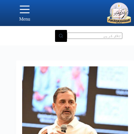
Ski
t
conten
Menu