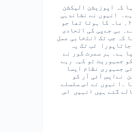
ا کہ اپوزیشن الیکشن
ہے۔ انہوں نے نشاندہی
کی کہ اس سے پہلے ایس آئی آر کم از کم ۶؍ ماہ کا ہوتا تھا جو
ے۔ بی جےپی کی اتحادی
 کہ جب تک انتخابی عمل
جاتاپورا تب تک یہ
ا ہے۔ ہر سمرت کور نے
کو جمہوریت تو کہہ رہے
ئی جمہوری نظام ایسا
ن نےایس آئی آر کو
ا ۔ا نہوں نے اس سلسلے
الے گئے ہیں انہیں اس