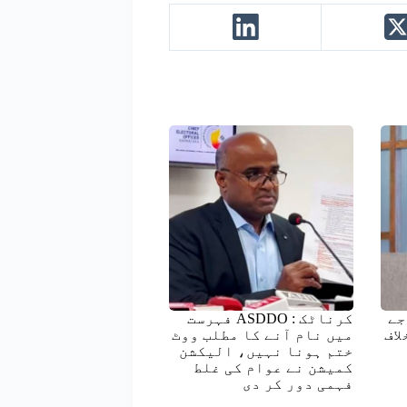
جے
کرناٹک : ASDDO فہرست
لاف
میں نام آنے کا مطلب ووٹ
ختم ہونا نہیں، الیکشن
کمیشن نے عوام کی غلط
فہمی دور کر دی