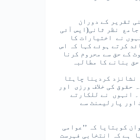
ی تقریر کے دوران
جامع نظر ثانی(ایس آئی
نہوں نے اختیارات کا
ئد کرتے ہوئے کہا کہ اس
ٹ کے حق سے محروم کرنا
حق بنانے کا مطالبہ
 نشانزد کردینا چاہتا
ہ حقوق کی خلاف ورزی اور
 ۔ انہوں نے للکارتے
 اور پارلیمنٹ سے
ان کوبتایا کہ ’’عوامی
ا ہے کہ انتخابی فہرست