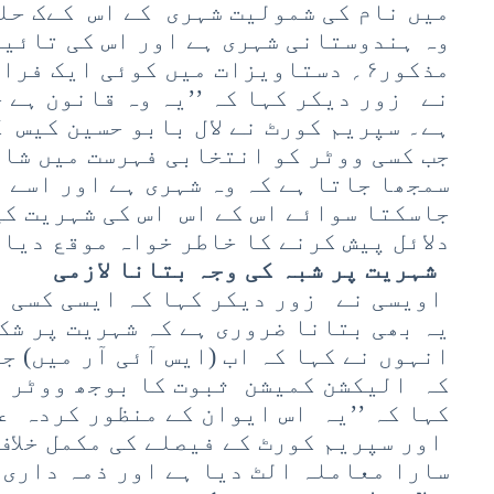
میں نام کی شمولیت شہری کے اس کےک حلف
مذکور۶؍ دستاویزات میں کوئی ایک ف
نے زور دیکر کہا کہ ’’یہ وہ قانون ہے 
ہے۔ سپریم کورٹ نے لال بابو حسین کیس 
جب کسی ووٹر کو انتخابی فہرست میں شام
سمجھا جاتا ہے کہ وہ شہری ہے اور اسے ف
جاسکتا سوائے اس کے اس اس کی شہریت ک
دلائل پیش کرنے کا خاطر خواہ موقع دیا 
شہریت پر شبہ کی وجہ بتانا لازمی
اویسی نے زور دیکر کہا کہ ایسی کسی بھ
یہ بھی بتانا ضروری ہے کہ شہریت پر شک 
انہوں نے کہا کہ اب (ایس آئی آر میں) ج
کہ الیکشن کمیشن ثبوت کا بوجھ ووٹر پ
کہا کہ ’’یہ اس ایوان کے منظور کردہ 
اور سپریم کورٹ کے فیصلے کی مکمل خلاف
سارا معاملہ الٹ دیا ہے اور ذمہ داری 