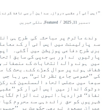
’’ایس آئی آر عقبی دروازہ سے این آر سی نافذ کرنے ک
دسمبر 11, 2025
Featured
,
ملکی خبریں
وندے ماترم پر مباحثہ کی طرح ہی انتخ
سے پارلیمنٹ میں ایس آئی آر کے معامل
بری طرح دفاعی پوزیشن میں آگئی۔ اپوز
پارٹیوں نے اور بی جےپی کی سابق اتحا
میں ہونے والے انتخابات کے منصفانہ،
شفاف ہونے پر سوال کھڑے کئے۔بحث کا م
کی ’’خصوصی جامع نظر ثانی‘‘ ہی رہا جس 
سبھا میں مجلس اتحاد المسلمین کے رکن
دوٹوک انداز میں ایس آئی آر کو ’’عقبی
نفاذ‘‘ قراردیا۔انہوں نے الزام لگایا 
شہریوں کو حق رائے دہی سے محروم کیا 
عمران مسعود نے بھی حکومت پر ’’جمہوری