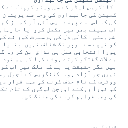
کانگریس لیڈر کے سی وینو گوپال نے کہ
کمیشن کی جانبداری کی وجہ سے پریشان 
اب مہینے بھر میں مکمل کروایا جارہاہ
شرومنی اکالی دل کی ہرسمرت کور نے کہا
کو نیچے سے اوپر تک شفاف نہیں بنایا 
پورا انتخابی عمل ہی مذاق بن کر رہ گی
بے لاگ گفتگو کرتے ہوئے کہا کہ ہم خود 
ہیں مگر حقیقت یہ ہے کہ ملک میں اب کو
نہیں جو آزاد ہو۔ کانگریس کے اُجول رم
ووٹرس کے نام حذف کرنے کی مہم قرار دی
کو فوراً روکنے اورجن لوگوں کے نام نک
کی وجہ فراہم کرنے کی مانگ کی۔
شیئر کریں۔