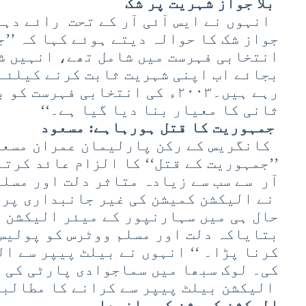
بلا جواز شہریت پر شک
انہوں نے ایس آئی آر کے تحت رائے دہند
انتخابی فہرست میں شامل تھے، انہیں ش
بجائے اب اپنی شہریت ثابت کرنے کیلئے
رہے ہیں۔۲۰۰۳ء کی انتخابی فہرست
ثانی کا معیار بنا دیا گیا ہے۔‘‘
جمہوریت کا قتل ہورہاہے: مسعود
کانگریس کے رکن پارلیمان عمران مسعو
’’جمہوریت کے قتل‘‘ کا الزام عائد کرتے
آر سے سب سے زیادہ متاثر دلت اور مسل
نے الیکشن کمیشن کی غیر جانبداری پر 
حال ہی میں سہارنپور کے میئر الیکشن 
بتایاکہ دلت اور مسلم ووٹرس کو پولیس 
کرنا پڑا۔ ‘‘ انہوں نے بیلٹ پیپر سے ا
کی۔ لوک سبھا میں سماجوادی پارٹی کی 
الیکشن بیلٹ پیپر سے کرانے کا مطالبہ
الیکشن کمیشن کی جانبداری