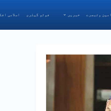
مین وتبصرے
خبریں
فوٹو گیلری
اسلامی افک