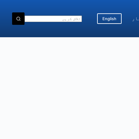
ار
English