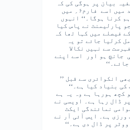
یہ بیان پر ہوگی کی کہ
وہ ہندوستانی شہری ہے اور اس کی تائید میں اسے فارم۶؍ میں
راہم کرنا ہوگا۔‘‘ انہوں
جو پارلیمنٹ نے پاس کیا
کے فیصلے میں کہا تھا کہ
ل کرلیا جائے تو یہ
ہرست سے نہیں نکالا
ی جانچ ہو اور اسے اپنے
جائے۔‘‘
ی انکوائری سے قبل ’’
کی بنیاد کیا ہے۔‘‘
و کچھ ہورہا ہے وہ یہ ہے
ر ڈال رہا ہے۔ اویسی نے
عوامی نمائندگی ایکٹ
 ورزی ہے۔ ایس آئی آر نے
ووٹر پر ڈال دی ہے۔‘‘