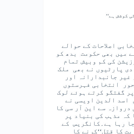
ی کوشش ہے‘‘
ابی اصلاحات کے حوالے
ے میں بھی حکومت بدھ کو
یشن کی کم وبیش تمام
دی پارٹیوں نے بھی ملک
 غیر جانبدارانہ اور
حور انتخابی فہرستوں
پر گفتگو کرتے ہوئے لوک
 اسد الدین اویسی نے
 دروازہ سے این آر سی کا
کہ مذہب کی بنیاد پر
جا رہا ہے۔کانگریس کے
ت کا قتل‘‘کرنے کا