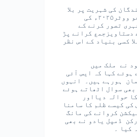
گان کی شہریت پر بلا
جواز شک کا حوالہ دیتے ہوئے کہا کہ ’’جو ووٹر۲۰۲۵ء کی
ہری تصور کرنے کے
 دستاویزجمع کرانے پڑ
 کو بلا کسی بنیاد کے اس نظر
د نے ملک میں
 ہوئے کہا کہ ایس آئی
مان ہورہے ہیں۔ انہوں
بھی سوال اٹھاتے ہوئے
کا حوالہ دیااور
کی کیسے ظلم کا سامنا
لیکشن کروانے کی مانگ
رکن ڈمپل یادو نے بھی
 کیا ۔