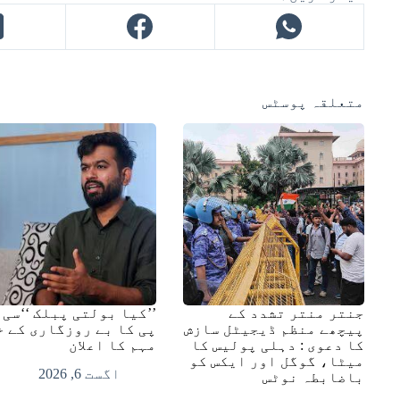
متعلقہ پوسٹس
جنتر منتر تشدد کے
’’کیا بولتی پبلک ‘‘سی 
پیچھے منظم ڈیجیٹل سازش
پی کا بے روزگاری کے خ
کا دعوی : دہلی پولیس کا
مہم کا اعلان
میٹا، گوگل اور ایکس کو
اگست 6, 2026
باضابطہ نوٹس