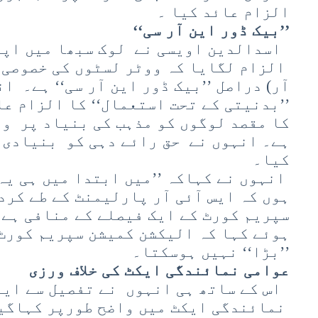
الزام عائد کیا ۔
’’بیک ڈور این آر سی‘‘
اسدالدین اویسی نے لوک سبھا میں اپن
الزام لگایا کہ ووٹر لسٹوں کی خصوصی 
آر) دراصل ’’بیک ڈور این آر سی‘‘ ہے۔ ا
’’بدنیتی کے تحت استعمال‘‘ کا الزام عا
کا مقصد لوگوں کو مذہب کی بنیاد پر وو
ہے۔ انہوں نے حق رائے دہی کو بنیادی 
کیا۔
انہوں نے کہاکہ ’’میں ابتدا میں ہی یہ
ہوں کہ ایس آئی آر پارلیمنٹ کے طے کرد
سپریم کورٹ کے ایک فیصلے کے منافی ہے
ہوئے کہا کہ الیکشن کمیشن سپریم کورٹ
’’بڑا‘‘ نہیں ہوسکتا۔
عوامی نمائندگی ایکٹ کی خلاف ورزی
اس کے ساتھ ہی انہوں نے تفصیل سے ایو
نمائندگی ایکٹ میں واضح طورپر کہاگی