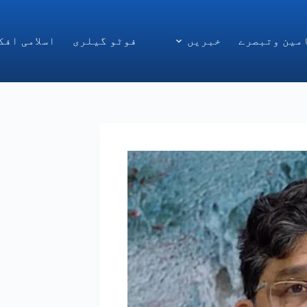
مین وتبصرے
خبریں
فوٹو گیلری
اسلامی افک