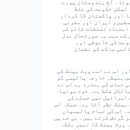
وتا۔ آج ہندوستان پورے
 لیکن حکومت کی غلط
ا اور پاکستان کا کردار
سطین، ایران اور مغربی
اعتماد تعلقات قائم کر
کے سبب یہ صورتحال بدل
ومت کی خاموشی اور
المی ساکھ کو نقصان
ور اس نے اسے ووٹ بینک کی
س ہمیشہ خارجہ پالیسی کو
 حماس کی ہمدرد ہے اس نے
بالکل غلط ہے۔ خود سونیا
 اسرائیل میں حملے کی
 بینک نظر آتا ہے۔ جبکہ اس
ے۔ اس کی تمام پالیسیاں
ر گردش کرتے ہیں۔ بی جے پی
 ووٹ بینک کا نہیں بلکہ