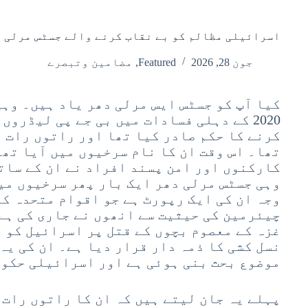
اسرائیلی مظالم کو بے نقاب کرنے والے جسٹس مرلی د
جون 28, 2026
Featured
,
مضامین وتبصرے
کیا آپ کو جسٹس ایس مرلی دھر یاد ہیں۔ وہی
2020 کے دہلی فسادات میں بی جے پی لیڈروں
کرنے کا حکم صادر کیا تھا اور راتوں رات ا
تھا۔ اس وقت ان کا نام سرخیوں میں آیا تھا
کارکنوں اور امن پسند افراد نے ان کے سات
وہی جسٹس مرلی دھر ایک بار پھر سرخیوں میں
وجہ ان کی ایک رپورٹ ہے جو اقوام متحدہ ک
چیئرمین کی حیثیت سے انھوں نے جاری کی ہے
غزہ کے معصوم بچوں کے قتل پر اسرائیل کو 
نسل کشی کا ذمہ دار قرار دیا ہے۔ ان کی یہ
موضوع بحث بنی ہوئی ہے اور اسرائیلی حکوم
پہلے یہ جان لیتے ہیں کہ ان کا راتوں رات 