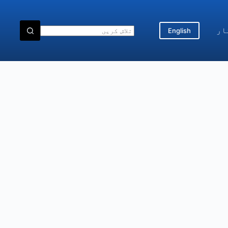
ار
English