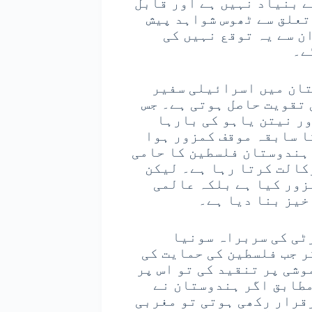
ے بنیاد نہیں ہے اور قابل
تعلق سے ٹھوس شواہد پیش
ن سے یہ توقع نہیں کی
ے۔
تان میں اسرائیلی سفیر
 تقویت حاصل ہوتی ہے۔ جس
ر نیتن یاہو کی بارہا
ا سابقہ موقف کمزور ہوا
 ہندوستان فلسطین کا حامی
کالت کرتا رہا ہے۔ لیکن
زور کیا ہے بلکہ عالمی
خیز بنا دیا ہے۔
ٹی کی سربراہ سونیا
ر جب فلسطین کی حمایت کی
شی پر تنقید کی تو اس پر
مطابق اگر ہندوستان نے
قرار رکھی ہوتی تو مغربی