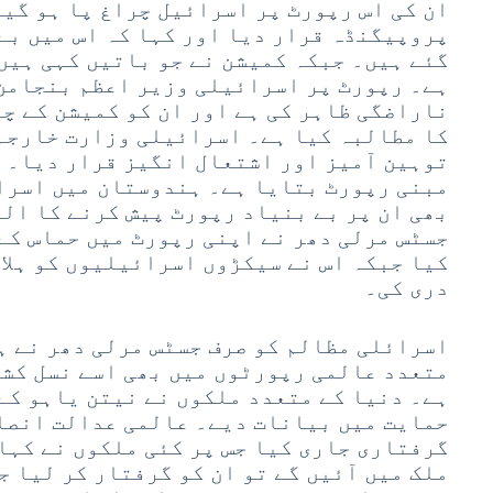
ان کی اس رپورٹ پر اسرائیل چراغ پا ہو گیا
پروپیگنڈہ قرار دیا اور کہا کہ اس میں بے
گئے ہیں۔ جبکہ کمیشن نے جو باتیں کہی ہیں 
ہے۔ رپورٹ پر اسرائیلی وزیر اعظم بنجامن 
ناراضگی ظاہر کی ہے اور ان کو کمیشن کے چ
کا مطالبہ کیا ہے۔ اسرائیلی وزارت خارجہ
توہین آمیز اور اشتعال انگیز قرار دیا۔ ا
مبنی رپورٹ بتایا ہے۔ ہندوستان میں اسرا
بھی ان پر بے بنیاد رپورٹ پیش کرنے کا ال
جسٹس مرلی دھر نے اپنی رپورٹ میں حماس کے
کیا جبکہ اس نے سیکڑوں اسرائیلیوں کو ہلا
دری کی۔
اسرائلی مظالم کو صرف جسٹس مرلی دھر نے ہ
متعدد عالمی رپورٹوں میں بھی اسے نسل کشی
ہے۔ دنیا کے متعدد ملکوں نے نیتن یاہو کے 
حمایت میں بیانات دیے۔ عالمی عدالت انصاف
گرفتاری جاری کیا جس پر کئی ملکوں نے کہا 
ملک میں آئیں گے تو ان کو گرفتار کر لیا ج