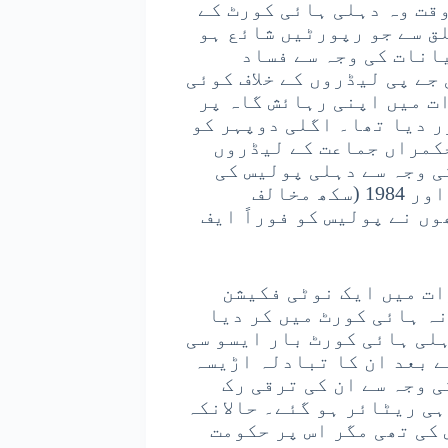
قت وہ دہلی ہائی کورٹ کے
ق سے جو رپورٹیں شائع ہو
یانات کی وجہ سے فساد
جے پی لیڈروں کے خلاف کوئی
ت میں اپنی رہائش گاہ پر
ر دیا تھا۔ اگلی دوپہر کو
کمراں جماعت کے لیڈروں
ی وجہ سے دہلی پولیس کی
سرزنش کی تھی اور کہا کہ ہم دہلی میں ایک اور 1984 (سکھ مخالف
ں نے پولیس کو فوراً ایف
ات میں ایک نوٹی فکیشن
ہ ہائی کورٹ میں کر دیا
ہلی ہائی کورٹ بار ایسو سی
کے بعد ان کا تبادلہ اڑیسہ
 وجہ سے ان کی ترقی رک
ہی ریٹائر ہو گئے۔ حالانکہ
کی تھی مگر اس پر حکومت