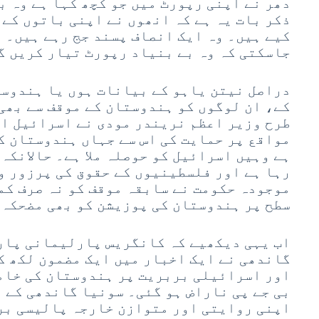
دھر نے اپنی رپورٹ میں جو کچھ کہا ہے وہ ب
ذکر بات یہ ہے کہ انھوں نے اپنی باتوں کے 
کیے ہیں۔ وہ ایک انصاف پسند جج رہے ہیں۔ ا
جاسکتی کہ وہ بے بنیاد رپورٹ تیار کریں گ
دراصل نیتن یاہو کے بیانات ہوں یا ہندوس
کے، ان لوگوں کو ہندوستان کے موقف سے بھی
طرح وزیر اعظم نریندر مودی نے اسرائیل او
مواقع پر حمایت کی اس سے جہاں ہندوستان ک
ہے وہیں اسرائیل کو حوصلہ ملا ہے۔ حالانکہ
رہا ہے اور فلسطینیوں کے حقوق کی پرزور و
موجودہ حکومت نے سابقہ موقف کو نہ صرف کم
سطح پر ہندوستان کی پوزیشن کو بھی مضحکہ 
اب یہی دیکھیے کہ کانگریس پارلیمانی پار
گاندھی نے ایک اخبار میں ایک مضمون لکھ ک
اور اسرائیلی بربریت پر ہندوستان کی خامو
بی جے پی ناراض ہو گئی۔ سونیا گاندھی کے 
اپنی روایتی اور متوازن خارجہ پالیسی بر