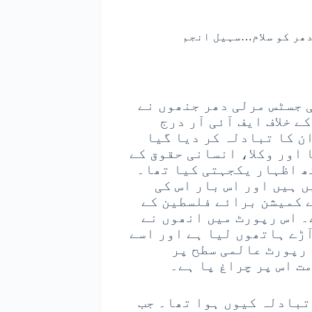
ھر کو سلام…سہیل انجم
 جسٹس مرلی دھر جنھوں نے
 کے خلاف ایف آئی آر درج
ن کا تبادلہ کر دیا گیا
 اور وکلا، انسانی حقوق کے
ھ اظہار یکجہتی کیا تھا۔
 ہیں اور اس بار اس کی
ے کمیشن برائے فلسطین کے
۔ اس رپورٹ میں انھوں نے
آڑے ہاتھوں لیا ہے اور اسے
 رپورٹ عالمی سطح پر
ت اس پر چراغ پا ہے۔
تبادلہ کیوں ہوا تھا۔ جب