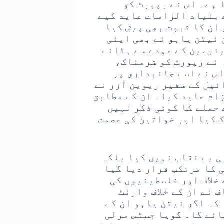
 ہے۔ اس نے رپورٹ کو
 بنیاد الزامات عاید کیے
ان کا ثبوت بھی پیش کیا
نیتن یاہو نے بھی اپنی
یئرمین کے عہدے سے ہٹانے
 نے رپورٹ کو شرمناک،
س نے اسے جانبداری پر
ئیل کے سفیر ریوین آزر نے
زام عاید کیا۔ ان کے مطابق
 حملے کا کوئی ذکر نہیں
ک کیا اور خواتین کی عصمت
ی بے نقاب نہیں کیا بلکہ
 کا مرتکب قرار دیا گیا
خلاف اور فلسطینیوں کی
 نے ان کے خلاف وارنٹ
کہ اگر نیتن یاہو ان کے
ائے گا۔ گویا جسٹس مرلی