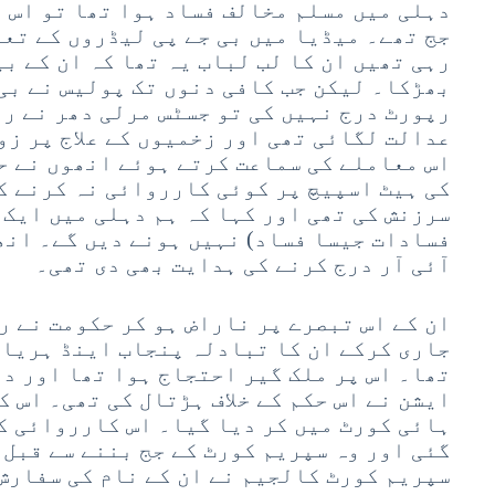
دہلی میں مسلم مخالف فساد ہوا تھا تو اس و
جج تھے۔ میڈیا میں بی جے پی لیڈروں کے تعل
رہی تھیں ان کا لب لباب یہ تھا کہ ان کے ب
بھڑکا۔ لیکن جب کافی دنوں تک پولیس نے بی 
رپورٹ درج نہیں کی تو جسٹس مرلی دھر نے را
عدالت لگائی تھی اور زخمیوں کے علاج پر زو
اس معاملے کی سماعت کرتے ہوئے انھوں نے ح
کی ہیٹ اسپیچ پر کوئی کارروائی نہ کرنے ک
فسادات جیسا فساد) نہیں ہونے دیں گے۔ انھو
آئی آر درج کرنے کی ہدایت بھی دی تھی۔
ان کے اس تبصرے پر ناراض ہو کر حکومت نے ر
جاری کرکے ان کا تبادلہ پنجاب اینڈ ہریان
تھا۔ اس پر ملک گیر احتجاج ہوا تھا اور د
ایشن نے اس حکم کے خلاف ہڑتال کی تھی۔ اس 
ہائی کورٹ میں کر دیا گیا۔ اس کارروائی کی
گئی اور وہ سپریم کورٹ کے جج بننے سے قبل 
سپریم کورٹ کالجیم نے ان کے نام کی سفارش 