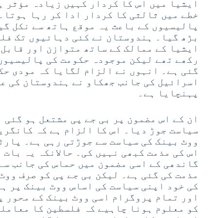
ایشیا میں اس کا کردار کہیں زیادہ مؤثر ہ
خطے میں ثالثی کا کردار ادا کر رہا ہوتا۔
پالیسیوں کے باعث یہ موقع ہاتھ سے نکل گی
بڑھ گیا۔ ہندوستان نے کئی دہائیوں تک فل
ایشیا کے ممالک کے ساتھ متوازن اور قابل 
رکھے تھے لیکن موجودہ حکومت کی پالیسیوں 
گئی ہے۔ انہوں نے الزام لگایا کہ مودی حک
اسرائیل کی جانب جھکاو نے ہندوستان کی ع
پہنچایا ہے۔
ان کے اس مضمون پر بی جے پی مشتعل ہو گئی ا
سیاست جوڑ دیا۔ اس کا الزام ہے کہ کانگری
ووٹ بینک کی سیاست سے جوڑتی رہی ہے۔ پارٹی
اس کی مذمت کبھی نہیں کی۔ حالانکہ یہ بات 
گاندھی کے اسی مضمون میں حماس کی جانب سے
مذمت کی گئی ہے۔ لیکن بی جے پی کو صرف ووٹ
کی خود اپنی سیاست کی اساس ووٹ بینک پر ہ
اور تمام پروگرام اسی ووٹ بینک کے محور پ
کو معلوم ہونا چاہیے کہ فلسطین کا معاملہ