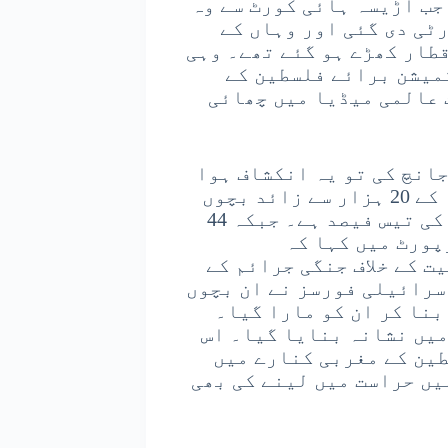
جب اڑیسہ ہائی کورٹ سے وہ
ٹی دی گئی اور وہاں کے
قطار کھڑے ہو گئے تھے۔ وہی
میشن برائے فلسطین کے
 عالمی میڈیا میں چھائی
انچ کی تو یہ انکشاف ہوا
کہ اسرائیلی فوجوں نے دو سال کے اندر غزہ کے 20 ہزار سے زائد بچوں
کا قتل کیا ہے۔ یہ تعداد فلسطینی شہیدوں کی تیس فیصد ہے۔ جبکہ 44
پورٹ میں کہا کہ
 کے خلاف جنگی جرائم کے
اسرائیلی فورسز نے ان بچوں
بنا کر ان کو مارا گیا۔
میں نشانہ بنایا گیا۔ اس
ین کے مغربی کنارے میں
یں حراست میں لینے کی بھی