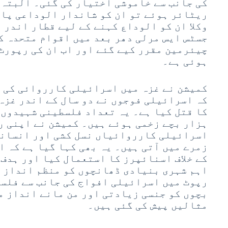
کی جانب سے خاموشی اختیار کی گئی۔ البتہ 
ریٹائر ہوئے تو ان کو شاندار الوداعی پار
وکلا ان کو الوداع کہنے کے لیے قطار اندر 
جسٹس ایس مرلی دھر بعد میں اقوام متحدہ ک
چیئرمین مقرر کیے گئے اور اب ان کی رپورٹ
ہوئی ہے۔
کمیشن نے غزہ میں اسرائیلی کارروائی کی ج
ہزار بچے زخمی ہوئے ہیں۔ کمیشن نے اپنی ر
اسرائیلی کارروائیاں نسل کشی اور انسانیت
زمرے میں آتی ہیں۔ یہ بھی کہا گیا ہے کہ 
کے خلاف اسنائپرز کا استعمال کیا اور ہدف 
اہم شہری بنیادی ڈھانچوں کو منظم انداز 
رپوٹ میں اسرائیلی افواج کی جانب سے فلسط
بچوں کو جنسی زیادتی اور من مانے انداز م
مثالیں پیش کی گئی ہیں۔