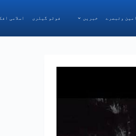
مین وتبصرے
خبریں
فوٹو گیلری
اسلامی افک