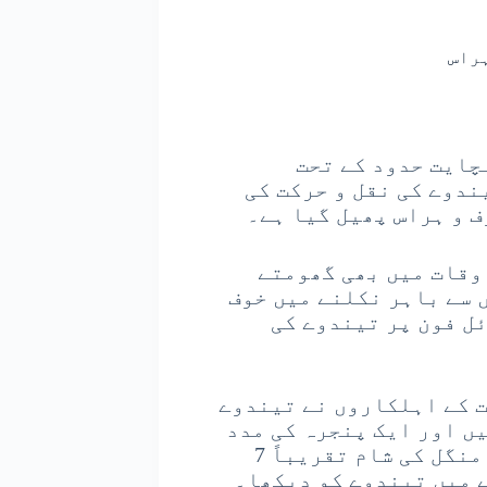
ہراس
ایت حدود کے تحت
ندوے کی نقل و حرکت کی
ف و ہراس پھیل گیا ہے۔
وقات میں بھی گھومتے
 سے باہر نکلنے میں خوف
ل فون پر تیندوے کی
ت کے اہلکاروں نے تیندوے
ں اور ایک پنجرہ کی مدد
سے اسے پکڑنے کی کوششیں تیز ہوگئیں ہیں۔ منگل کی شام تقریباً 7
ے میں تیندوے کو دیکھا۔