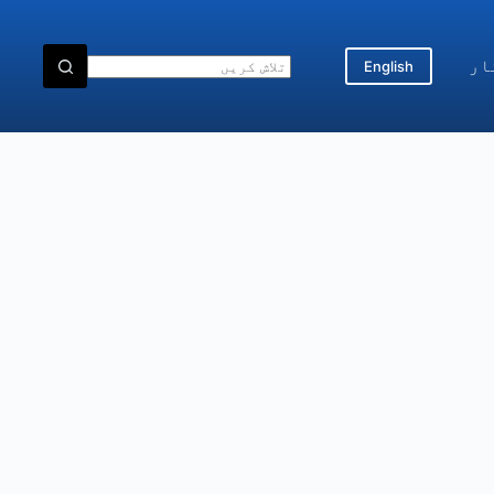
ار
English