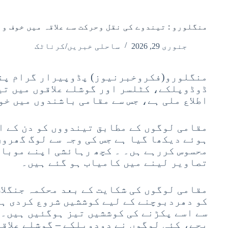
منگلورو : تیندوے کی نقل وحرکت سے علاقہ میں خوف و
جنوری 29, 2026
ساحلی خبریں/کرناٹک
منگلورو(فکروخبرنیوز) پڈوپیرار گرام پنچ
ڈوڈوپلکے، کٹلسر اور گوشلے علاقوں میں تی
اطلاع ملی ہے، جس سے مقامی باشندوں میں خو
مقامی لوگوں کے مطابق تیندووں کو دن کے ا
ہوئے دیکھا گیا ہے جس کی وجہ سے لوگ گھروں
محسوس کررہے ہں۔ ۔ کچھ رہائشی اپنے موبائ
تصاویر لینے میں کامیاب ہو گئے ہیں۔
مقامی لوگوں کی شکایت کے بعد محکمہ جنگلا
کو دھردبوچنے کے لیے کوششیں شروع کردی ہی
بجے، کئی لوگوں نے دودوپلکے – گوشلے علاق