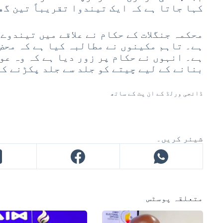
کہا جاتا ہے کہ ایک تیندوا تقریباً تین گھ
محکمہ جنگلات کے حکام نے علاقے میں تیندوے
ہے۔ تاہم مکینوں نے مطالبہ کیا ہے کہ محض
ہے۔ انہوں نے حکام پر زور دیا ہے کہ وہ عو
بنانے کے لیے چیتے کو جلد سے جلد پکڑنے ک
ڈائجی ورلڈ کے ان پٹ کے ساتھ
شیئر کریں۔
متعلقہ پوسٹس