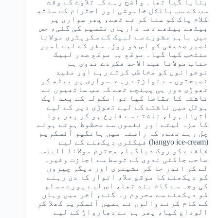
بنایا گیا تھا۔ واضح رہے کہ تلاوت کے وقت
سب کے سب بالکل خاموشی اور احترام کے ساتھ
کلام پاک کو سنا کر تے تھے، پھر سواری پر
بیٹھے بیٹھے ذمہ داریاں تقسیم کی گئی، جس
میں باہم مشورے سے لبیک کے سکریٹری مولانا
نصیر صدیقی کو اس دو روزہ سفر کے لیے امیر
منتخب کیا گیا۔ موقع بہ موقع صدر لبیک
جناب مولانا عبدالاحد فکردے ندوی ہم
نوجوانوں کو مخاطب کرتے رہے اور مفید
نصیحتوں سے نوازتے رہے۔سواری پر بیٹھ کر
تھوڑی دور ہی پہنچے تھے کہ سب ساتھیوں نے
ناشتہ کا تقاضا کیا تو انکولہ کے بعد ایک
ہوٹل میں ناشتے کے لیے تھوڑی دیر کے لیے
اترنا ہوا، ناشتے سے فارغ ہو کر پھر ہوا
کا مزہ لیتے اور نغموں سے محظوظ ہوتے ہوئے
چل رہے تھے، کہ راستہ میں ہانگیو آئسکریم
(hangyo ice-cream) فیکٹری دیکھنے کے لیے
قافلے کو روک دیاگیا، محترم مولانا الیاس
صاحب جاکٹی ندوی کے توسط سے اجازت وغیرہ
لے کر اندر جا کر مشینری اور دیگر چیزوں
کو دیکھنے کا موقع ملا، اتوار کا دن رہنے
کی وجہ سے کام بند تھا، اس لیے پورے سسٹم
کو دیکھنے سے محروم رہ گئے، آخر میں وہاں
کے کام کرنے والوں نے ہمیں آئسکریم کھلا کر
الوداع کیا، پھر ہم نے دھارواڑ کے لیے