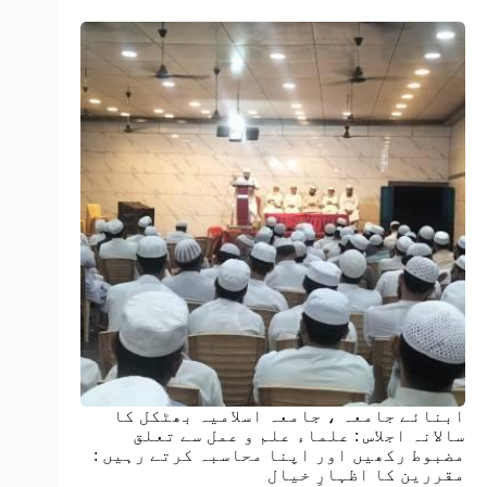
ابنائے جامعہ ، جامعہ اسلامیہ بھٹکل کا
سالانہ اجلاس : علماء علم و عمل سے تعلق
مضبوط رکھیں اور اپنا محاسبہ کرتے رہیں :
مقررین کا اظہارِ خیال