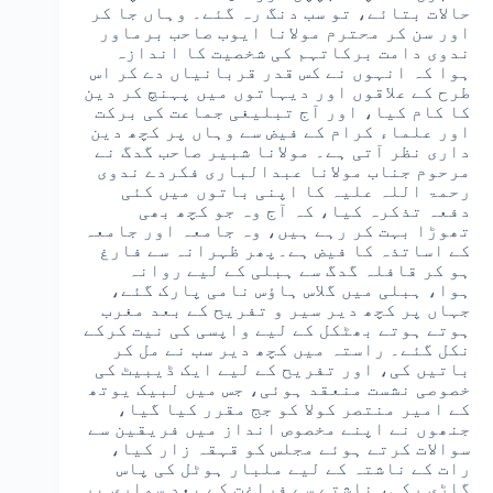
حالات بتائے، تو سب دنگ رہ گئے۔ وہاں جا کر
اور سن کر محترم مولانا ایوب صاحب برماور
ندوی دامت برکاتہم کی شخصیت کا اندازہ
ہوا کہ انہوں نے کس قدر قربانیاں دے کر اس
طرح کے علاقوں اور دیہاتوں میں پہنچ کر دین
کا کام کیا، اور آج تبلیغی جماعت کی برکت
اور علماء کرام کے فیض سے وہاں پر کچھ دین
داری نظر آتی ہے۔ مولانا شبیر صاحب گدگ نے
مرحوم جناب مولانا عبدالباری فکردے ندوی
رحمۃ اللہ علیہ کا اپنی باتوں میں کئی
دفعہ تذکرہ کیا، کہ آج وہ جو کچھ بھی
تھوڑا بہت کر رہے ہیں، وہ جامعہ اور جامعہ
کے اساتذہ کا فیض ہے۔پھر ظہرانہ سے فارغ
ہو کر قافلہ گدگ سے ہبلی کے لیے روانہ
ہوا، ہبلی میں گلاس ہاؤس نامی پارک گئے،
جہاں پر کچھ دیر سیر و تفریح کے بعد مغرب
ہوتے ہوتے بھٹکل کے لیے واپسی کی نیت کرکے
نکل گئے۔ راستہ میں کچھ دیر سب نے مل کر
باتیں کی، اور تفریح کے لیے ایک ڈیبیٹ کی
خصوصی نشست منعقد ہوئی، جس میں لبیک یوتھ
کے امیر منتصر کولا کو جج مقرر کیا گیا،
جنھوں نے اپنے مخصوص انداز میں فریقین سے
سوالات کرتے ہوئے مجلس کو قہقہ زار کیا،
رات کے ناشتہ کے لیے ملبار ہوٹل کی پاس
گاڑی رکی، ناشتے سے فراغت کے بعد سواری پر