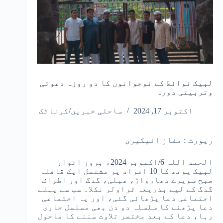
لبیک نوائط کے نوجوانوں کا دو روزہ دعوتی
وتربیتی دورہ
اکتوبر 17, 2024
ساحلی خبریں/کرناٹک
رپورٹ : مفاز ائیکیری
الحمد اللہ 6/اکتوبر 2024ء بروز اتوار
لبیک یوتھ کا 10 افراد پر مشتمل ایک قافلہ
صبح سویرے دھارواڑ، ھبلی، گدگ اور اطراف
گدگ کے لیے بذریعہ ٹراولر نکلا۔ سب سے پہلے
اجتماعی دعا پڑھائی گئی، اور یہ اجتماعی
دعا پڑھنے کا سلسلہ دو دن بھی مسلسل جاری
رہا، دعا کے بعد مختصر تلاوت سننے کا ماحول