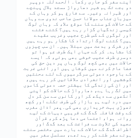
اپنے سفر کو جاری رکھا۔ الحمدللہ دوپہر
دو بجے تک ہم شہر دھارواڑ مسجد بلال پہنچے
اور ظہرانہ وغیرہ سے فارغ ہو کر وہاں کے
میزبان جناب مولانا حسن صاحب ندوی سے وہاں
کے حالات کو سننے کا موقع ملا، کہ وہاں لوگ
کیسی زندگیاں گزار رہے ہیں؟ کتنے فتنے
اور لوگوں کے کس طرح عجیب وغریب عقیدے
ہیں؟ کتنے لوگ ارتداد کا شکار ہو رہے ہیں
اور شرک و بدعت میں مبتلا ہیں۔ ان سب چیزوں
کا مشاہدہ کر کے جہاں ایک طرف غم ہوا تو
دوسری طرف عجیب خوشی بھی ہوئی، کہ ایسے
حالات میں بھی کچھ لوگ وہاں پر دین حق کی
فضا عام کرنے میں کوشاں ہیں اور اتنی غربت
کے باوجود دعوتی سرگرمیوں کے لئے محنتیں
کوششیں اور انفرادی ملاقاتیں کر رہے ہیں،
اور ان کی زندگی کا بیشتر حصہ دعوتی کاموں
میں لگ رہا ہے، دھارواڑ کے حالات کو اپنی
آنکھوں سے دیکھ کر اور کانوں سے سن کر دل
میں درد لیے ہم بازار کی طرف نکلے اور کچھ
تھوڑی بہت خریداری بھی کی۔پھر اذان مغرب
کے وقت قافلہ گدگ کے قریبی دیہات کے لیے
روانہ ہوا، اجتماعی دعا پڑھ کر، قرآن
مجید کی تلاوت سے فراغت کے بعد گدگ اور
اطراف گدگ کے حالات کے بارے میں مختصر سنتے
ہوئے سفر طئے کر رہے تھے، مسلسل سفر میں