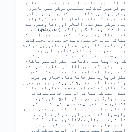
لے آئے۔ پھر ناشتے اور غسل وغیرہ سے فارغ
ہو کر شہر گدگ کے تبلیغی مرکز میں حاضری
ہوئی، بڑا ہی شاندار مرکز بن رہا ہے، اسی
لیے یہ مرکز ثانی سلطان شاہ بھی کہا جاتا
ہے۔ مرکز میں صلاۃ الضحٰی اور دعا وغیرہ سے
فراغت کے بعد گدگ چڑیا گھر (gadag zoo) کے
لیے روانہ ہوئے، چڑیا گھر میں بھی اللہ کی
بنائی ہوئی خوبصورت سے خوبصورت مخلوقات
کو دیکھنے کا موقع ملا، کچھ جانوروں کو کھلا
پلا کر محبت کر کے انکی تصاویر لی، پھر
شیر، چیتا وغیرہ کو تھوڑا ستایا بھی گیا
کہ وہ اپنا غصہ دکھائے، مگر اس میں ناکام
رہے۔ چڑیا گھر میں اللہ کی مخلوقات پر غور
کرتے ہوئے ایک اچھا وقت بیتا۔ چڑیا گھر
نکل کر پارک میں جانا تھا، جہاں پر بڑے
بڑے جھولے اور تفریح کی بہت سی چیزیں تھی،
مگر خالق کو کچھ اور منظور تھا، اور پارک
بند رہنے کی بنا پر اس میں جانے سے قاصر
رہے، پارک ہی میں ہمارا لنچ، اور کچھ
نشستیں طئے تھی۔پھر سوچا گیا کہ اب کیا
کرنا ہے؟ اور مشورہ کے ساتھ وہی دیہات میں
واپس چلے گئے، ظہر اور عصر کی نماز سے
فارغ ہو کر جناب مولانا شبیر صاحب گدگ کے
ساتھ مجلس میں بیٹھنے کا موقع ملا، تو
انہوں نے اپنے بچپن اور اس علاقے کے کچھ