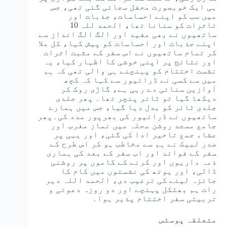
ہی ایک خوبصورت محفل سجائی گئی تھی، جس
میں سب کو اپنے احساسات، جذبات اور
تاثرات کو سنانا تھا، الحمد للہ 10
ساتھیوں نے بھی مفید اور الگ الگ انداز سے
اپنے جذبات اور احساسات کو پیش کیا، کل ملا
کر تمام ساتھیوں نے اس سفر کے مثبت اثرات
اور نتائج پر اپنی خوشی کا اظہار کیا، یہ
نشست اختتام کو پہنچنے ہی والی تھی کہ ہم
میں سے کسی نے ڈرائیور سے کہا کہ کچھ
آوازیں سنائی دے رہی ہے، گاڑی روک کر
دیکھا گیا تو ٹائر پنچر تھا۔ پھر جلدی
جلدی ٹائر کو بدل دیا گیا، جس میں ہمارے
ساتھیوں نے ڈرائیور کی بھرپور مدد کی۔پھر
جامع مسجد روشن محلہ میں نماز مغرب اور
عشاء جمع تاخیر ادا کی گئی، اور یہی پر
صدر لبیک نے ہم سے مخاطب ہو کر اس طرح کے
سفر کے فوائد اور اب سفر کے بعد کی ہماری
ذمہ داریوں اور کرنے کے کاموں پر روشنی
ڈالی، اور یوتھ کی نشستوں میں کام کا
جائزہ لینے کی ترغیب دی، الحمد اللہ دیر
رات ہم بھٹکل پہنچے اور دو روزہ دعوتی و
تربیتی سفر اختتام پذیر ہوا۔
متعلقہ پوسٹس