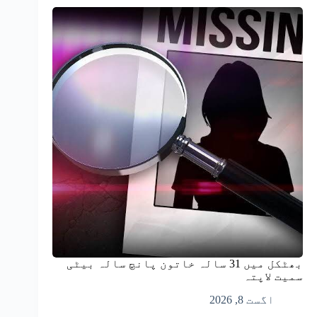
بھٹکل میں 31 سالہ خاتون پانچ سالہ بیٹی
سمیت لاپتہ
اگست 8, 2026