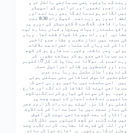
رہنے کے باوجود بھی سب ساتھی بالکل تر و
تازہ تھے، نغموں اور ترانوں کو اسپیکر
میں لگائے ہوئے ساتھ گا بھی رہے تھے اور
لطف اندوز ہو رہے تھے۔ ٹھیک رات 8:30 بجے
ہمارا قافلہ گدگ سے ۵ کلومیٹر کی دوری پر
واقع ملسندر دیہات پہنچا، جہاں ہمارے لیے
عشائیہ اور رات بھر کا قیام طئے تھا۔ وہاں
کی مسجد میں نماز مغرب و عشاء جمع تاخیر
ادا کر کے وہاں کے علماء حضرات سے ملاقات
ہوئی۔ پھر ناشتہ وغیرہ سے فارغ ہو کر کچھ
دیر سب ساتھی جمع ہو کر بیٹھے مشورہ کر
رہے تھے، کہ مولانا نے بتایا کہ کل 7/اکتوبر
ہے، اور فلسطین پر ظالم اسرائیل حملہ
کرتے پورا سال مکمل ہو رہا ہے، عرب
حکومتیں خاموش تماشائی بنی بیٹھی ہوئی
ہیں۔ اسی سلسلے میں باتیں ہو رہی تھی کہ
سب ساتھی نیند کا تقاضا کرنے لگے اور فارغ
وغیرہ ہو کر سونے کی تیاری کرنے لگے، کچھ
ساتھیوں نے کھلے آسمان کے نیچے چھت پر
کھلی ہوا کا مزہ لیتے ہوئے رات گزاری، فجر
کی نماز مسجد میں با جماعت ادا کر کے تلاوت
و اذکار کے بعد کچھ ساتھی نیند کی آغوش
میں چلے گئے، تو کچھ کھیتوں میں نکل گئے
اور اللہ کی قدرت کا مشاہدہ کرنے لگے، چند
پھل، ترکاری وغیرہ بہ اجازت توڑ کر ساتھ