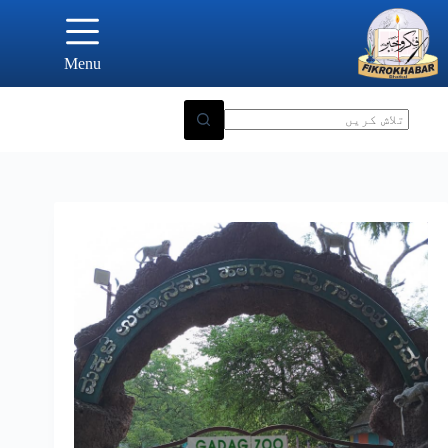
Ski
t
conten
Menu