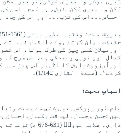
تیری خوشی وہ میر ی خوشی،جو تیرامشن و
لگن وہ میری لگن۔غرض، ہر لمحہ اسی کی 
احساس۔۔۔اس کی تڑپ۔۔۔اور اس کی چاہ ہ
حقیقت بیان کرتے ہوئے ارقام فرماتے ہی
اورمیلان کسی چیز کی طرف ہونا، اس تصور
کمال اور خوبی وعمدگی ہے، اس طرح کہ و
اورآرزووخواہش کا اظہار اس چیز میں کر
کردے”۔ (عمدۃ القاری 1/142)۔
اسبابِ محبت:
عام طور رپرکسی بھی شخص سے محبت وتعل
ہیں :حسن وجمال۔لیاقت وکمال۔احسان و
داری۔ علامہ نوویؒ (31
کہ دل کسی ایسی چیز کی طرف مائل ہوجو 