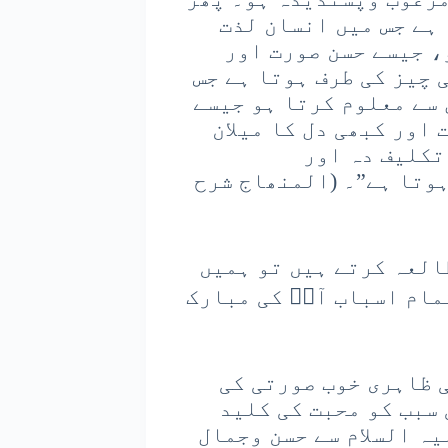
 ہے جس میں انسان لذت
، جیسے حسن صورت اور
 چیز کی طرف ہوتا ہے جس
 سے معلوم کرتا ہو جیسے
اور کبھی دل کا میلان
تکلیف دہ اور
وتا ہے”۔ (المنھاج شرح
العہ کرتے ہیں تو ہمیں
مام اسباب آپؐ کی مبارک
ی ظاہری خوب صورتی کی
 سبب کو محبت کی کلید
ہ السلام سے حسن وجمال