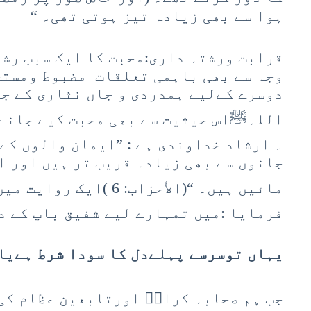
ہوا سے بھی زیادہ تیز ہوتی تھی۔ “
قرابت ورشتہ داری:محبت کا ایک سبب رشت
وجہ سے بھی باہمی تعلقات مضبوط ومستح
دوسرے کےلیے ہمدردی و جاں نثاری کے ج
اللہﷺاس حیثیت سے بھی محبت کیے جانے 
۔ ارشاد خداوندی ہے : ”ایمان والوں کے 
جانوں سے بھی زیادہ قریب تر ہیں اور ا
مائیں ہیں۔ “(الأحزاب: 6
فرمایا :میں تمہارے لیے شفیق باپ کے د
یہاں توسرسے پہلےدل کا سودا شرط ہےیار
جب ہم صحابہ کرامؓ اورتابعین عظام کی