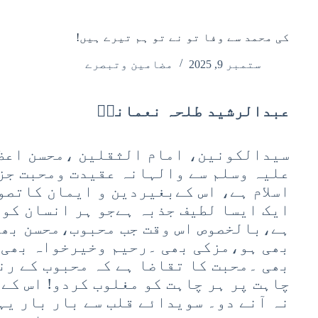
کی محمد سے وفا تو نے تو ہم تیرے ہیں!
ستمبر 9, 2025
مضامین وتبصرے
عبدالرشید طلحہ نعمانیؔ
سیدالکونین، امام الثقلین ،محسن اعظم
علیہ وسلم سے والہانہ عقیدت ومحبت جز
اسلام ہے، اس کےبغیردین و ایمان کاتصو
ایک ایسا لطیف جذبہ ہےجو ہر انسان کو
ہے،بالخصوص اس وقت جب محبوب،محسن بھ
بھی ہو،مزکی بھی ۔رحیم وخیرخواہ بھی 
بھی ۔محبت کا تقاضا ہے کہ محبوب کے رنگ
چاہت پر ہر چاہت کو مغلوب کردو! اس کے 
نہ آنے دو۔ سویدائے قلب سے بار بار یہ