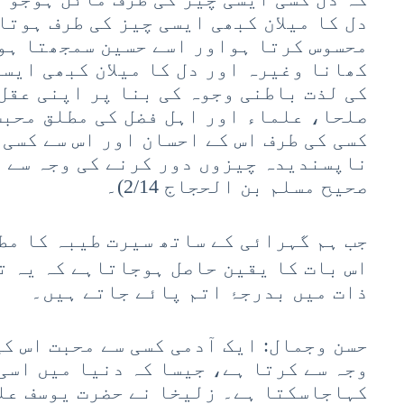
دل کا میلان کبھی ایسی چیز کی طرف ہوتا
محسوس کرتا ہواور اسے حسین سمجھتا ہو
کھانا وغیرہ اور دل کا میلان کبھی ایسی
کی لذت باطنی وجوہ کی بنا پر اپنی عقل
صلحا، علماء اور اہل فضل کی مطلق محبت 
کسی کی طرف اس کے احسان اور اس سے کسی 
ناپسندیدہ چیزوں دور کرنے کی وجہ سے ہ
صحيح مسلم بن الحجاج 2/14)۔
جب ہم گہرائی کے ساتھ سیرت طیبہ کا مط
اس بات کا یقین حاصل ہوجاتاہے کہ یہ ت
ذات میں بدرجۂ اتم پائے جاتے ہیں۔
حسن وجمال: ایک آدمی کسی سے محبت اس ک
وجہ سے کرتا ہے، جیسا کہ دنیا میں اسی
کہاجاسکتا ہے۔ زلیخا نے حضرت یوسف علی