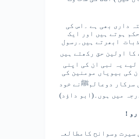
ہ داری بھی ہے ۔اس کی
کم ہوتے ہیں اور ایک
ذبات ابھرتے ہیں۔رسول
کا اولین حق رکھتے ہیں
لیے یہ نبی ان کی اپنی
ن کی بیویاں مومنین کی
 )ایک روایت میں سرکار دوعالمﷺنے خود
رجہ میں ہوں۔(ابو داؤد)
و !
 سیرت وسوانح کامطالعہ