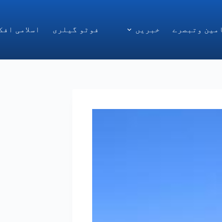
مین وتبصرے
خبریں
فوٹو گیلری
اسلامی افک