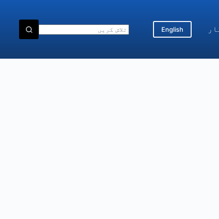
ار
English