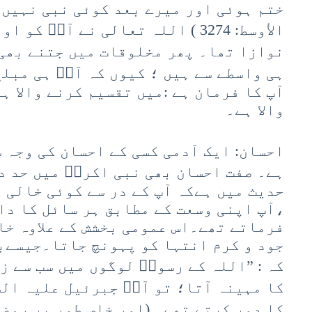
ختم ہوئی اور میرے بعد کوئی نبی نہیں 
الأوسط: 3274 ) اللہ تعالی نے آپؐ 
نوازا تھا۔ پھر مخلوقات میں جتنے بھی 
ہی واسطے سے ہیں ؛ کیوں کہ آپؐ ہی مبل
آپ کا فرمان ہے :میں تقسیم کرنے والا ہ
والا ہے۔
احسان: ایک آدمی کسی کے احسان کی وجہ س
ہے۔ صفت احسان بھی نبی اکرمؐ میں حد د
حدیث میں ہےکہ آپ کے در سے کوئی خالی 
،آپ اپنی وسعت کے مطابق ہر سائل کا دا
فرماتے تھے۔اس عمومی بخشش کے علاوہ خا
جود و کرم انتہا کو پہونچ جاتا۔جیسےب
کہ : ”اللہ کے رسولؐ لوگوں میں سب سے ز
کا مہینہ آتا؛ تو آپؐ جبرئیل علیہ الس
کا دور کرتے تھے۔ (اور خاص طور پر رمضا