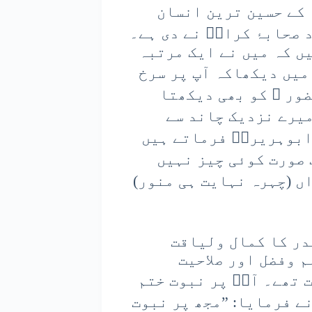
 کے حسین ترین انسان
 صحابۂ کرامؓ نے دی ہے۔
ں کہ میں نے ایک مرتبہ
میں دیکھاکہ آپ پر سرخ
ور ﷺ کو بھی دیکھتا
میرے نزدیک چاند سے
 ابوہریرہؓ فرماتے ہیں
 صورت کوئی چیز نہیں
ں (چہرہ نہایت ہی منور)
ندر کا کمال ولیاقت
 وفضل اور صلاحیت
 تھے۔ آپؐ پر نبوت ختم
ے فرمایا: ”مجھ پر نبوت