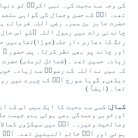
کی وجہ سے محبت کی۔ نبی اکرمؐ تو دنیا
تھے۔ آپؐ کے حسن وجمال کی گواہی متعدد
حضرت جابر بن سمرہ رضی اللہ فرماتے ہی
چاندنی رات میں رسول اللہ ﷺکو اس حال 
رنگ کا دھاری دار حلہ(جوڑا)تھا،میں حض
اور چاند پر بھی نظر کرتا۔ پس حضور ﷺ 
زیادہ حسین تھے ۔ (شمائل ترمذی) حضرت
کہ میں نے اللہ کے رسولؐ سے زیادہ خوب
دیکھی، گویا سورج آپؐ کے چہرے میں روا
تھا۔ (ایضاً )
کمال
: کسی سے محبت کا ایک سبب اس کے ا
اورخوبی وعمدگی بھی ہوتی ہے، جیسے علم
وصالحیت وغیرہ۔ آپؐ میں سیکڑوں کمالات
ہوئی اور آپؐ خاتم النبئین تھے۔ آپؐ ن