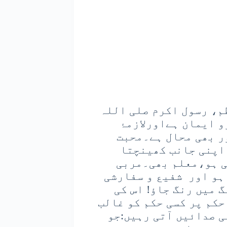
، رسول اکرم صلی اللہ
و ایمان ہےاورلازمۂ
ر بھی محال ہے۔محبت
 اپنی جانب کھینچتا
ی ہو،معلم بھی۔مربی
ہو اور شفیع و سفارشی
 میں رنگ جاؤ! اس کی
حکم پر کسی حکم کو غالب
ی صدائیں آتی رہیں:جو