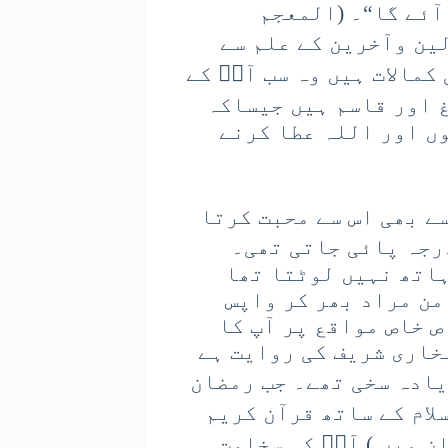
آئے گا“۔ (المعجم
کو اولین وآخرین کے علم سے
کمالات ہیں وہ سب آپؐ کے
غ اور قاسم ہیں جیساکہ
وں اور اللہ عطا کرنے
ے بھی اس سے محبت کرتا
رجہ پائی جاتی تھی۔
ہاتھ نہیں لوٹتا تھا
من مراد بھر کر واپس
ص خاص مواقع پر آپ کا
خاری شریف کی روایت ہے
یادہ سخی تھے۔ جب رمضان
لام کے ساتھ قرآن کریم
ن میں ) آپؐ کی سخاوت