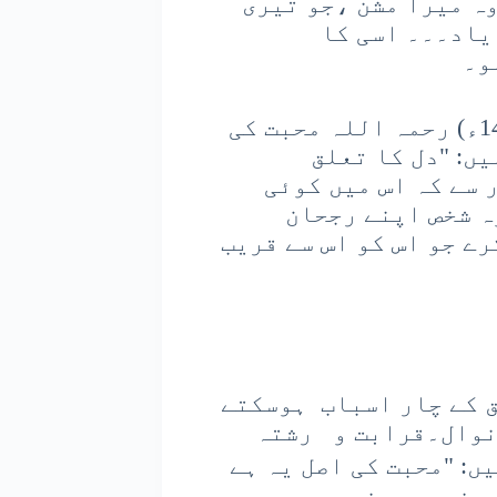
ہ میرا مشن ،جو تیری
یاد۔۔۔ اسی کا
و۔
معروف محدث وفقیہ علامہ عینی (1361-1451ء) رحمہ اللہ محبت کی
ں: "دل کا تعلق
 سے کہ اس میں کو‏ئی
ہ شخص اپنے رجحان
ے جو اس کو اس سے قریب
ق کے چار اسباب ہوسکتے
نوال۔قرابت و رشتہ
6-676 ھ) فرماتے ہیں: "محبت کی اصل یہ ہے
مرغوب وپسندیدہ ہو۔ پھر