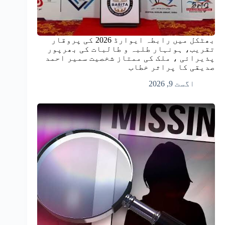
بھٹکل میں رابطہ ایوارڈ 2026 کی پروقار
تقریب، ہونہار طلبہ و طالبات کی بھرپور
پذیرائی ، ملک کی ممتاز شخصیت سمیر احمد
صدیقی کا پراثر خطاب
اگست 9, 2026