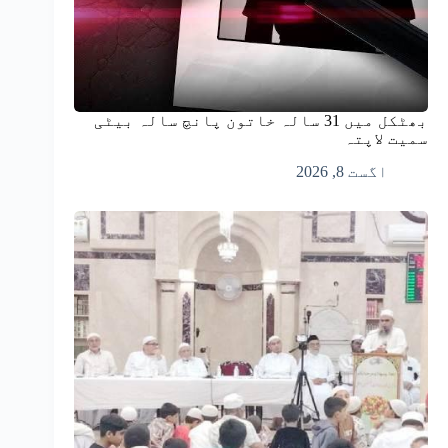
بھٹکل میں 31 سالہ خاتون پانچ سالہ بیٹی
سمیت لاپتہ
اگست 8, 2026