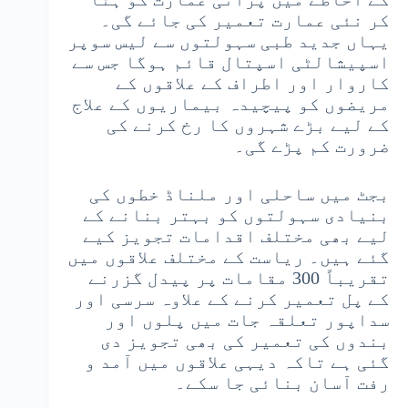
کر نئی عمارت تعمیر کی جائے گی۔
یہاں جدید طبی سہولتوں سے لیس سوپر
اسپیشالٹی اسپتال قائم ہوگا جس سے
کاروار اور اطراف کے علاقوں کے
مریضوں کو پیچیدہ بیماریوں کے علاج
کے لیے بڑے شہروں کا رخ کرنے کی
ضرورت کم پڑے گی۔
بجٹ میں ساحلی اور ملناڈ خطوں کی
بنیادی سہولتوں کو بہتر بنانے کے
لیے بھی مختلف اقدامات تجویز کیے
گئے ہیں۔ ریاست کے مختلف علاقوں میں
تقریباً 300 مقامات پر پیدل گزرنے
کے پل تعمیر کرنے کے علاوہ سرسی اور
سداپور تعلقہ جات میں پلوں اور
بندوں کی تعمیر کی بھی تجویز دی
گئی ہے تاکہ دیہی علاقوں میں آمد و
رفت آسان بنائی جا سکے۔