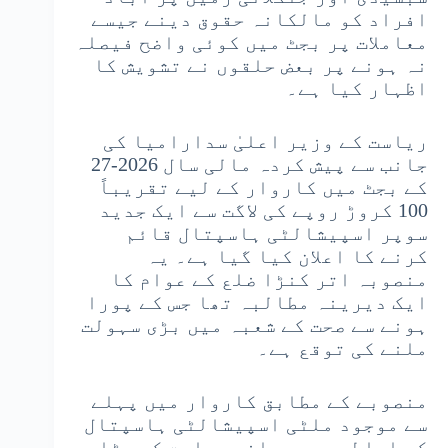
افراد کو مالکانہ حقوق دینے جیسے
معاملات پر بجٹ میں کوئی واضح فیصلہ
نہ ہونے پر بعض حلقوں نے تشویش کا
اظہار کیا ہے۔
ریاست کے وزیر اعلیٰ سدارامیا کی
جانب سے پیش کردہ مالی سال 2026-27
کے بجٹ میں کاروار کے لیے تقریباً
100 کروڑ روپے کی لاگت سے ایک جدید
سوپر اسپیشالٹی ہاسپتال قائم
کرنے کا اعلان کیا گیا ہے۔ یہ
منصوبہ اتر کنڑا ضلع کے عوام کا
ایک دیرینہ مطالبہ تھا جس کے پورا
ہونے سے صحت کے شعبہ میں بڑی سہولت
ملنے کی توقع ہے۔
منصوبے کے مطابق کاروار میں پہلے
سے موجود ملٹی اسپیشالٹی ہاسپتال
کے احاطے میں پرانی عمارت کو ہٹا