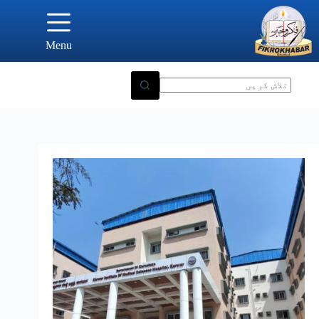
Ski
t
conten
Menu