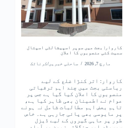
کاروار: بجٹ میں سوپر اسپیشالٹی اسپتال
سمیت کئی منصوبوں کا اعلان
مارچ 7, 2026
ساحلی خبریں/کرناٹک
کاروار: اتر کنڑا ضلع کے لیے
ریاستی بجٹ میں چند اہم ترقیاتی
منصوبوں کا اعلان کیا گیا ہے جس پر
عوام نے اطمینان بھی ظاہر کیا ہے،
تاہم بعض اہم مطالبات شامل نہ ہونے
پر مایوسی بھی پائی جارہی ہے۔ خاص
طور پر ماہی گیروں کے لیے ڈیزل
سبسیڈی اور جنگلاتی زمین پر آباد