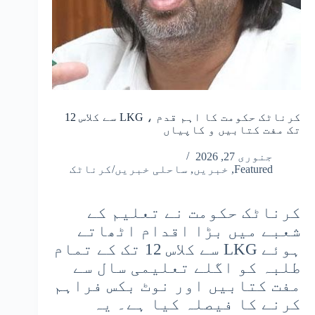
کرناٹک حکومت کا اہم قدم ، LKG سے کلاس 12
تک مفت کتابیں و کاپیاں
جنوری 27, 2026
Featured
,
خبریں
,
ساحلی خبریں/کرناٹک
کرناٹک حکومت نے تعلیم کے
شعبے میں بڑا اقدام اٹھاتے
ہوئے LKG سے کلاس 12 تک کے تمام
طلبہ کو اگلے تعلیمی سال سے
مفت کتابیں اور نوٹ بکس فراہم
کرنے کا فیصلہ کیا ہے۔ یہ