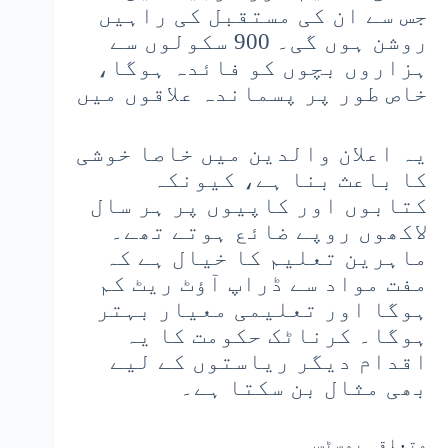
جس سے ان کی مستقبل کی راہیں
روشن ہوں گی۔ 900 سکولوں سے
ہزاروں بچوں کو فائدہ ہوگا،
خاص طور پر پسماندہ علاقوں میں
یہ اعلان والدین میں خاصا خوشی
کا باعث بنا ہے، کیونکہ
کتابوں اور کاپیوں پر ہر سال
لاکھوں روپے ضائع ہوتے تھے۔
ماہرین تعلیم کا خیال ہے کہ
مفت مواد سے ڈراپ آؤٹ ریٹ کم
ہوگا اور تعلیمی معیار بہتر
ہوگا۔ کرناٹک حکومت کا یہ
اقدام دیگر ریاستوں کے لیے
بھی مثال بن سکتا ہے۔
متعلقہ پوسٹس