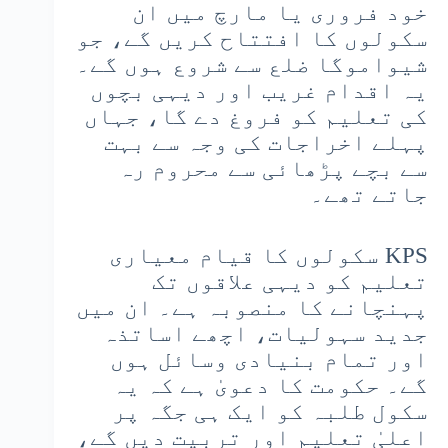
خود فروری یا مارچ میں ان
سکولوں کا افتتاح کریں گے، جو
شیواموگا ضلع سے شروع ہوں گے۔
یہ اقدام غریب اور دیہی بچوں
کی تعلیم کو فروغ دے گا، جہاں
پہلے اخراجات کی وجہ سے بہت
سے بچے پڑھائی سے محروم رہ
جاتے تھے۔
KPS سکولوں کا قیام معیاری
تعلیم کو دیہی علاقوں تک
پہنچانے کا منصوبہ ہے۔ ان میں
جدید سہولیات، اچھے اساتذہ
اور تمام بنیادی وسائل ہوں
گے۔ حکومت کا دعویٰ ہے کہ یہ
سکول طلبہ کو ایک ہی جگہ پر
اعلیٰ تعلیم اور تربیت دیں گے،