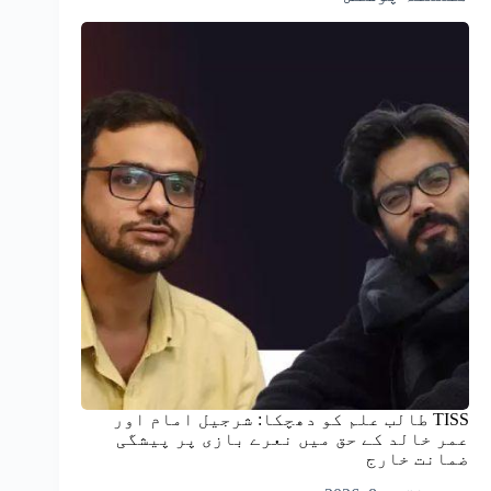
TISS طالب علم کو دھچکا: شرجیل امام اور
عمر خالد کے حق میں نعرے بازی پر پیشگی
ضمانت خارج