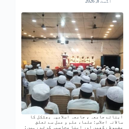
اگست 8, 2026
ابنائے جامعہ ، جامعہ اسلامیہ بھٹکل کا
سالانہ اجلاس : علماء علم و عمل سے تعلق
مضبوط رکھیں اور اپنا محاسبہ کرتے رہیں :