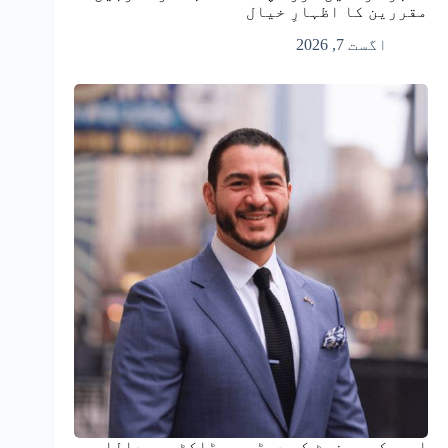
مقررین کا اظہارِ خیال
اگست 7, 2026
امریکی سینیٹ کی دوڑ میں ڈاکٹر عبداللہ