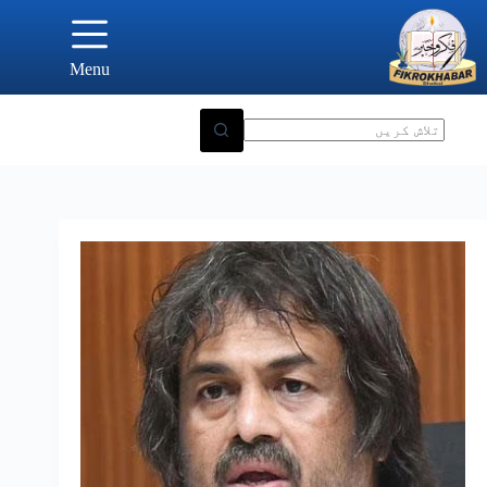
Ski
t
conten
Menu