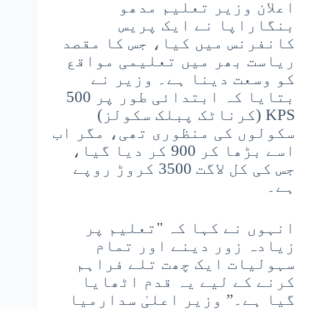
اعلان وزیر تعلیم مدھو
بنگاراپا نے ایک پریس
کانفرنس میں کیا، جس کا مقصد
ریاست بھر میں تعلیمی مواقع
کو وسعت دینا ہے۔ وزیر نے
بتایا کہ ابتدائی طور پر 500
KPS (کرناٹک پبلک سکولز)
سکولوں کی منظوری تھی، مگر اب
اسے بڑھا کر 900 کر دیا گیا،
جس کی کل لاگت 3500 کروڑ روپے
ہے۔
انہوں نے کہا کہ "تعلیم پر
زیادہ زور دینے اور تمام
سہولیات ایک چھت تلے فراہم
کرنے کے لیے یہ قدم اٹھایا
گیا ہے۔” وزیر اعلیٰ سدارمیا