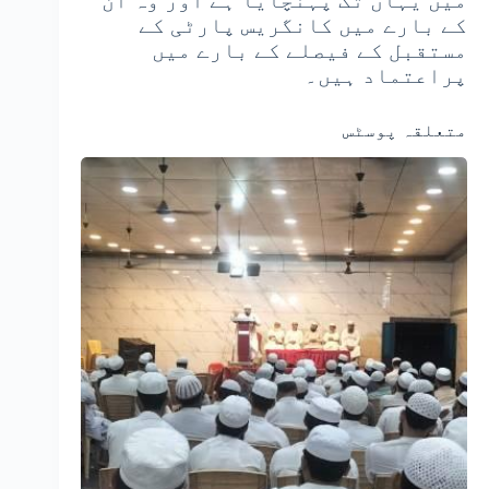
میں یہاں تک پہنچایا ہے اور وہ ان
کے بارے میں کانگریس پارٹی کے
مستقبل کے فیصلے کے بارے میں
پراعتماد ہیں۔
متعلقہ پوسٹس