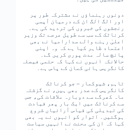
دونوں رہنماؤں نے مشترکہ طور پر
اور الگ الگ ان کے درمیان آپسی
رنجشوں کی خبروں کی تردید کی ہے۔
کرناٹک کے سب سے طویل عرصے تک وزیر
اعلیٰ رہنے والے سدارامیا نے بھی
اعتماد ظاہر کیا ہے کہ وہ اپنی
پانچ سالہ مدت پوری کریں گے۔
حالانکہ انہوں نے کہا کہ حتمی فیصلہ
کانگریس ہائی کمان کے پاس ہے۔
تاہم، شیوکمار – جو کرناٹک
کانگریس کے صدر بھی ہیں، نے گزشتہ
ماہ کھرگے سے دوبارہ ملاقات کی، جس
سے کرناٹک میں ایک بار پھر قیادت
کی تبدیلی کی قیاس آرائیاں شروع
ہوگئیں۔ اتوار کو انہوں نے یہ بھی
کہا کہ ان کی محنت نے انہیں سیاست