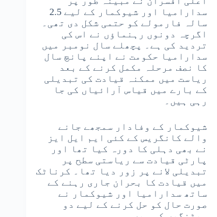
اعلیٰ افسران نے مبینہ طور پر
سدارامیا اور شیوکمار کے لیے 2.5
سالہ فارمولے کو حتمی شکل دی تھی۔
اگرچہ دونوں رہنماؤں نے اس کی
تردید کی ہے۔ پچھلے سال نومبر میں
سدارامیا حکومت نے اپنے پانچ سال
کا نصف مرحلہ مکمل کرنے کے بعد
ریاست میں ممکنہ قیادت کی تبدیلی
کے بارے میں قیاس آرائیاں کی جا
رہی ہیں۔
شیوکمار کے وفادار سمجھے جانے
والے کانگریس کے کئی ایم ایل ایز
نے بھی دہلی کا دورہ کیا تھا اور
پارٹی قیادت سے ریاستی سطح پر
تبدیلی لانے پر زور دیا تھا۔ کرناٹک
میں قیادت کا بحران جاری رہنے کے
ساتھ سدارامیا اور شیوکمار نے
صورت حال کو حل کرنے کے لیے دو
میٹنگیں کی ہیں۔