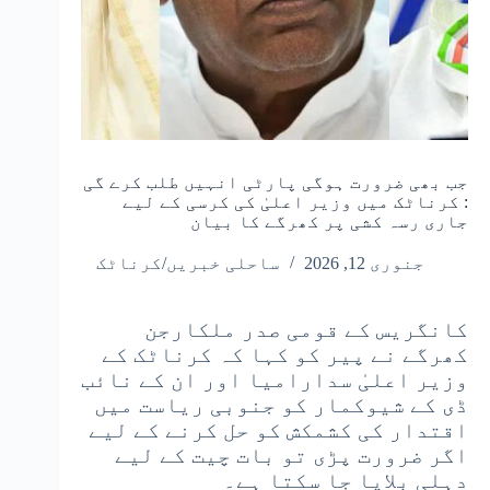
جب بھی ضرورت ہوگی پارٹی انہیں طلب کرے گی
: کرناٹک میں وزیر اعلیٰ کی کرسی کے لیے
جاری رسہ کشی پر کھرگے کا بیان
جنوری 12, 2026
ساحلی خبریں/کرناٹک
کانگریس کے قومی صدر ملکارجن
کھرگے نے پیر کو کہا کہ کرناٹک کے
وزیر اعلیٰ سدارامیا اور ان کے نائب
ڈی کے شیوکمار کو جنوبی ریاست میں
اقتدار کی کشمکش کو حل کرنے کے لیے
اگر ضرورت پڑی تو بات چیت کے لیے
دہلی بلایا جا سکتا ہے۔