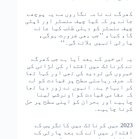
کھرگے نے نامہ نگاروں سے یہ پوچھے
جانے پر کہ کیا چیف منسٹر اور ڈپٹی
چیف منسٹر کو دہلی طلب کیا جائے
گا، کہا، ’’جب بھی ضرورت ہوگی،
پارٹی انہیں بلائے گی۔‘‘
یہ اس خبر کے بعد آیا ہے جب کھرگے
نے کرناٹک میں اقتدار کی لڑائی کی
خبروں کی تردید کی تھی اور کہا تھا
کہ صرف ریاستی سطح پر قیادت کو لے
کر ابہام ہے۔ انہوں نے زور دیا تھا
کہ مقامی قیادت کو اونرشپ لینا
چاہیے اور بحران کو اپنی سطح پر حل
کرنا چاہیے۔
2023 میں کرناٹک میں کانگریس کے
اقتدار میں آنے کے بعد پارٹی کے