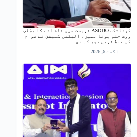
کرناٹک : ASDDO فہرست میں نام آنے کا مطلب
ووٹ ختم ہونا نہیں، الیکشن کمیشن نے عوام
کی غلط فہمی دور کر دی
اگست 6, 2026