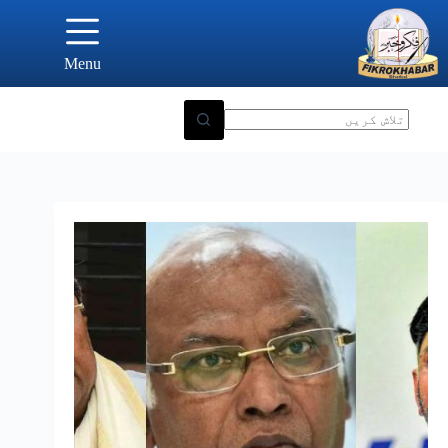
Ski
t
conten
Menu