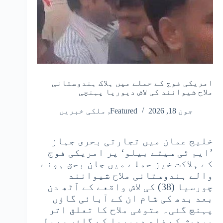
امریکی فوج کے حملے میں ہلاک ہندوستانی
ملاح شیوانند کی لاش دیوریا پہنچی
جون 18, 2026
Featured
,
ملکی خبریں
خلیج عمان میں تجارتی بحری جہاز
’ایم ٹی سیٹے بیلو‘ پر امریکی فوج
کے ہلاکت خیز حملے میں جان بحق ہونے
والے ہندوستانی ملاح شیوانند
چورسیا (38) کی لاش واقعے کے آٹھ دن
بعد بدھ کی شام ان کے آبائی گاؤں
پہنچ گئی۔ متوفی ملاح کا تعلق اتر
پردیش کے ضلع دیوریا کے گاؤں سرولی