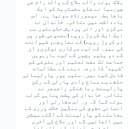
ہلاک ہونے والے ملاح کے والد رام جی
چورسیا نے ضلع مجسٹریٹ کو ایک
باضابطہ میمورنڈم سونپا ہے۔ اس
یادداشت میں متاثرہ خاندان نے
مرکزی اور اتر پردیش حکومتوں سے
ایک ایک کروڑ روپے (مجموعی طور پر
دو کروڑ روپے) کے معاوضے، شیوانند
کی بیوہ کے لیے سرکاری نوکری، ان
کے دو یتیم بچوں کے لیے بارہویں
جماعت تک مفت تعلیم اور متوفی کو
‘شہید’ کا درجہ دینے کے مطالبات
شامل کیے ہیں۔ سلیم پور پارلیمانی
حلقے سے سماج وادی پارٹی کے رکن
پارلیمنٹ رما شنکر راجبھر نے
متاثرہ خاندان کی پشت پناہی کرتے
ہوئے کہا کہ وہ اس سفارتی اور
انسانی حقوق کی سنگین خلاف ورزی کے
معاملے کو پارلیمنٹ کے اگلے سیشن
میں اٹھائیں گے اور ملاح کی آخری
رسومات فوجی اعزاز کے ساتھ ادا