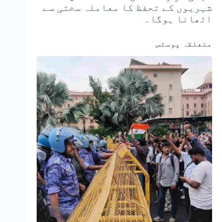
شہریوں کے تحفظ کا معاملہ سختی سے
اٹھانا ہوگا۔
متعلقہ پوسٹس