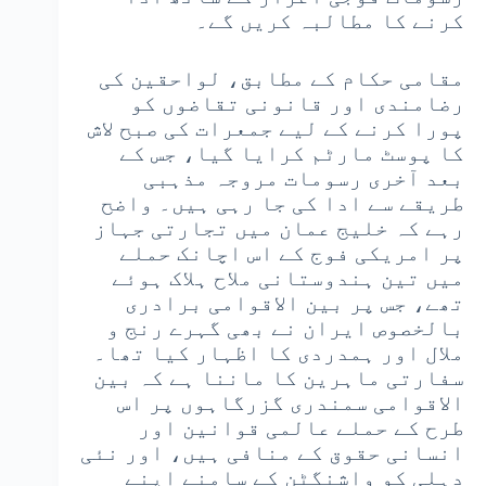
کرنے کا مطالبہ کریں گے۔
مقامی حکام کے مطابق، لواحقین کی
رضامندی اور قانونی تقاضوں کو
پورا کرنے کے لیے جمعرات کی صبح لاش
کا پوسٹ مارٹم کرایا گیا، جس کے
بعد آخری رسومات مروجہ مذہبی
طریقے سے ادا کی جا رہی ہیں۔ واضح
رہے کہ خلیج عمان میں تجارتی جہاز
پر امریکی فوج کے اس اچانک حملے
میں تین ہندوستانی ملاح ہلاک ہوئے
تھے، جس پر بین الاقوامی برادری
بالخصوص ایران نے بھی گہرے رنج و
ملال اور ہمدردی کا اظہار کیا تھا۔
سفارتی ماہرین کا ماننا ہے کہ بین
الاقوامی سمندری گزرگاہوں پر اس
طرح کے حملے عالمی قوانین اور
انسانی حقوق کے منافی ہیں، اور نئی
دہلی کو واشنگٹن کے سامنے اپنے