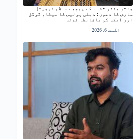
جنتر منتر تشدد کے پیچھے منظم ڈیجیٹل
سازش کا دعوی : دہلی پولیس کا میٹا، گوگل
اور ایکس کو باضابطہ نوٹس
اگست 6, 2026