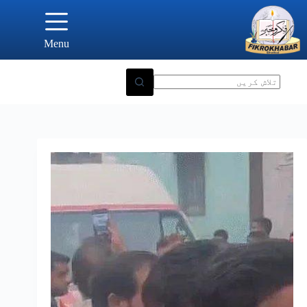
Ski
t
conten
Menu