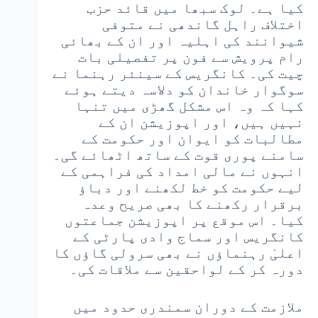
کیا ہے۔ لوک سبھا میں قائد حزب
اختلاف راہل گاندھی نے متوفی
شیوانند کی اہلیہ اور ان کے بھائی
رام پرویش سے فون پر تفصیلی بات
چیت کی۔ کانگریس کے سینئر رہنما نے
سوگوار خاندان کو دلاسہ دیتے ہوئے
کہا کہ وہ اس مشکل گھڑی میں تنہا
نہیں ہیں، اور اپوزیشن ان کے
مطالبات کو ایوان اور حکومت کے
سامنے پوری قوت کے ساتھ اٹھائے گی۔
انہوں نے مالی امداد کی فراہمی کے
لیے حکومت کو خط لکھنے اور دباؤ
برقرار رکھنے کا بھی صریح وعدہ
کیا۔ اس موقع پر اپوزیشن جماعتوں
کانگریس اور سماج وادی پارٹی کے
اعلیٰ رہنماؤں نے بھی سرولی گاؤں کا
دورہ کر کے لواحقین سے ملاقات کی۔
ملازمت کے دوران سمندری حدود میں