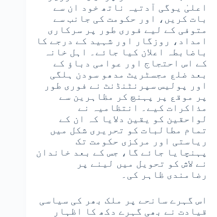
اعلیٰ یوگی آدتیہ ناتھ خود ان سے
بات کریں، اور حکومت کی جانب سے
متوفی کے لیے فوری طور پر سرکاری
امداد، روزگار اور شہید کے درجے کا
باضابطہ اعلان کیا جائے۔ اہل خانہ
کے اس احتجاج اور عوامی دباؤ کے
بعد ضلع مجسٹریٹ مدھو سودن ہلگی
اور پولیس سپرنٹنڈنٹ نے فوری طور
پر موقع پر پہنچ کر مظاہرین سے
مذاکرات کیے۔ انتظامیہ نے
لواحقین کو یقین دلایا کہ ان کے
تمام مطالبات کو تحریری شکل میں
ریاستی اور مرکزی حکومت تک
پہنچایا جائے گا، جس کے بعد خاندان
نے لاش کو تحویل میں لینے پر
رضامندی ظاہر کی۔
اس گہرے سانحے پر ملک بھر کی سیاسی
قیادت نے بھی گہرے دکھ کا اظہار