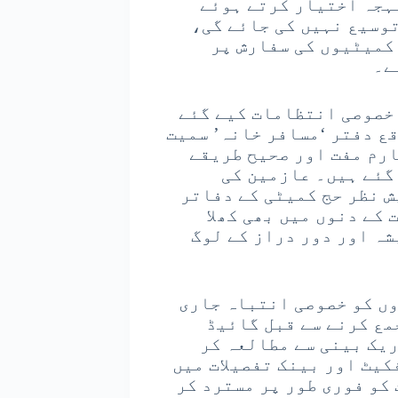
ہجہ اختیار کرتے ہوئے
توسیع نہیں کی جائے گی،
کمیٹیوں کی سفارش پر
ے۔
 خصوصی انتظامات کیے گئے
ع دفتر ‘مسافر خانہ’ سمیت
رم مفت اور صحیح طریقے
گئے ہیں۔ عازمین کی
ش نظر حج کمیٹی کے دفاتر
 کے دنوں میں بھی کھلا
شہ اور دور دراز کے لوگ
وں کو خصوصی انتباہ جاری
مع کرنے سے قبل گائیڈ
ریک بینی سے مطالعہ کر
یٹ اور بینک تفصیلات میں
کو فوری طور پر مسترد کر