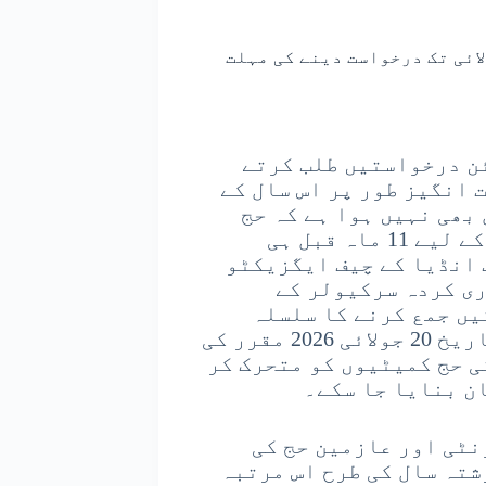
ج 2027 کے لیے آن لائن درخواستیں طلب کرتے
 انگیز طور پر اس سال کے
بھی نہیں ہوا ہے کہ حج
کمیٹی نے اگلے سال یعنی 2027 کے مقدس سفر کے لیے 11 ماہ قبل ہی
 انڈیا کے چیف ایگزیکٹو
ری کردہ سرکیولر کے
لائن درخواستیں جمع کرنے کا سلسلہ
شروع ہو چکا ہے اور فارم بھرنے کی آخری تاریخ 20 جولائی 2026 مقرر کی
ی حج کمیٹیوں کو متحرک کر
ان بنایا جا سکے۔
نٹی اور عازمین حج کی
شتہ سال کی طرح اس مرتبہ