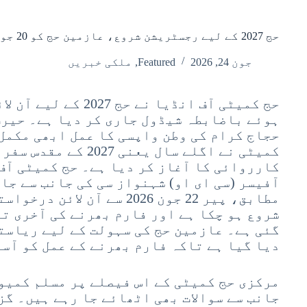
حج 2027 کے لیے رجسٹریشن شروع، عازمین حج کو 20 جولائی تک درخواست دینے کی مہلت
جون 24, 2026
Featured
,
ملکی خبریں
حج کمیٹی آف انڈیا نے ح
ہوئے باضابطہ شیڈول جاری کر دیا ہے۔ حیرت
حجاج کرام کی وطن واپسی کا عمل ابھی مکمل 
کارروائی کا آغاز کر دیا ہے۔ حج کمیٹی آف
آفیسر (سی ای او) شہنواز سی کی جانب سے جا
مطابق، پیر 22 جون 2026 سے آن 
گئی ہے۔ عازمین حج کی سہولت کے لیے ریاست
دیا گیا ہے تاکہ فارم بھرنے کے عمل کو آس
مرکزی حج کمیٹی کے اس فیصلے پر مسلم کمیو
جانب سے سوالات بھی اٹھائے جا رہے ہیں۔ گز