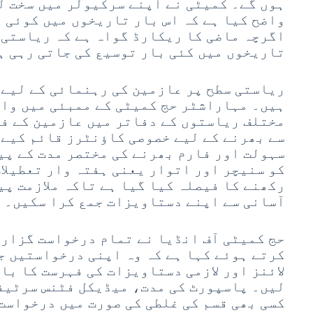
ہوں گے۔ کمیٹی نے اپنے سرکیولر میں سخت ل
واضح کیا ہے کہ اس بار تاریخوں میں کوئی 
اگرچہ ماضی کا ریکارڈ گواہ ہے کہ ریاستی 
تاریخوں میں کئی بار توسیع کی جاتی رہی ہ
ریاستی سطح پر عازمین کی رہنمائی کے لیے
ہیں۔ مہاراشٹر حج کمیٹی کے ممبئی میں واق
مختلف ریاستوں کے دفاتر میں عازمین کے فا
سے بھرنے کے لیے خصوصی کاؤنٹرز قائم کیے 
سہولت اور فارم بھرنے کی مختصر مدت کے پی
کو سنیچر اور اتوار یعنی ہفتہ وار تعطیلات
رکھنے کا فیصلہ کیا گیا ہے تاکہ ملازمت پی
آسانی سے اپنے دستاویزات جمع کرا سکیں۔
حج کمیٹی آف انڈیا نے تمام درخواست گزار
کرتے ہوئے کہا ہے کہ وہ اپنی درخواستیں ج
لائنز اور لازمی دستاویزات کی فہرست کا با
لیں۔ پاسپورٹ کی مدت، میڈیکل فٹنس سرٹیفک
کسی بھی قسم کی غلطی کی صورت میں درخواست 