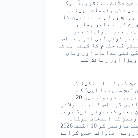
حج فلائٹ سے تقریباً ایک
روپے کی رقومات مہینوں
 پہنچ رہا ہے۔ عازمین کا
ورے کرانے اور بھاری
ینہ میں سہولیات میں
میں کوئی کمی آتی ہے۔ اس
یٹی کے حکام کا کہنا ہے کہ
ی نئی ہدایات اور وہاں
 ویزا اور رہائش کے
حج کمیٹی آف انڈیا کی
 ‘حج سویدھا ایپ’ کے
ذریعے اپنی آن لائن درخواستیں درج کر سکتے ہیں۔ درخواستیں 20
نٹ تک قبول کی جائیں گی۔ اس کے بعد جولائی
ن یعنی کمپیوٹرائزڈ قرعہ
زمین کا انتخاب ہوگا۔
قرعہ اندازی میں منتخب ہونے والے خوش نصیب عازمین کو 10 اگست 2026
تک پہلی قسط کے طور پر ایک لاکھ 52 ہزار 300 روپے ایڈوانس جمع کرانے