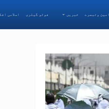
مین وتبصرے
خبریں
فوٹو گیلری
اسلامی افک