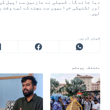
دیا جائے گا۔ کمیٹی نے عازمین سے اپیل کی 
اور تکنیکی خرابیوں سے بچنے کے لیے وقت ر
لیں۔
شیئر کریں۔
متعلقہ پوسٹس