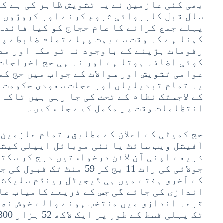
بھی کئی عازمین نے یہ تشویش ظاہر کی ہے کہ 
سال قبل کارروائی شروع کرنے اور کروڑوں 
پہلے جمع کرانے کا عام حجاج کو کیا فائدہ
کہنا ہے کہ وقت سے بہت پہلے تمام ضابطے پ
رقومات ہڑپنے کے باوجود نہ تو مکہ اور مد
کوئی اضافہ ہوتا ہے اور نہ ہی حج اخراجات 
عوامی تشویش اور سوالات کے جواب میں حج کم
یہ تمام تبدیلیاں اور عجلت سعودی حکومت ک
کے لاجسٹک نظام کے تحت کی جا رہی ہیں تاکہ
انتظامات وقت پر مکمل کیے جا سکیں۔
حج کمیٹی کے اعلان کے مطابق، تمام عازمین 
آفیشل ویب سائٹ یا نئی موبائل ایپلی کیشن
جولائی کی رات 11 بج کر 59 م
کے آخری ہفتے میں ہی ڈیجیٹل رینڈم سلیکش
اندازی کی جائے گی جس کے ذریعے کامیاب عا