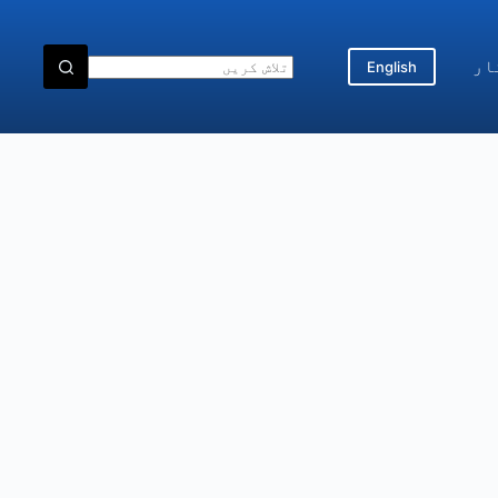
ار
English