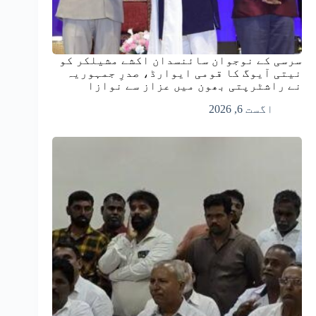
سرسی کے نوجوان سائنسدان اکشے مشیلکر کو
نیتی آیوگ کا قومی ایوارڈ، صدرِ جمہوریہ
نے راشٹرپتی بھون میں عزاز سے نوازا
اگست 6, 2026