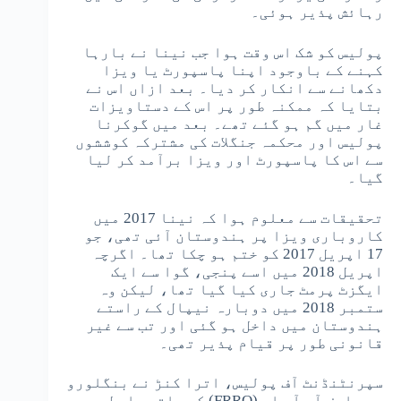
رہائش پذیر ہوئی۔
پولیس کو شک اس وقت ہوا جب نینا نے بارہا
کہنے کے باوجود اپنا پاسپورٹ یا ویزا
دکھانے سے انکار کر دیا۔ بعد ازاں اس نے
بتایا کہ ممکنہ طور پر اس کے دستاویزات
غار میں گم ہو گئے تھے۔ بعد میں گوکرنا
پولیس اور محکمہ جنگلات کی مشترکہ کوششوں
سے اس کا پاسپورٹ اور ویزا برآمد کر لیا
گیا۔
تحقیقات سے معلوم ہوا کہ نینا 2017 میں
کاروباری ویزا پر ہندوستان آئی تھی، جو
17 اپریل 2017 کو ختم ہو چکا تھا۔ اگرچہ
اپریل 2018 میں اسے پنجی، گوا سے ایک
ایگزٹ پرمٹ جاری کیا گیا تھا، لیکن وہ
ستمبر 2018 میں دوبارہ نیپال کے راستے
ہندوستان میں داخل ہو گئی اور تب سے غیر
قانونی طور پر قیام پذیر تھی۔
سپرنٹنڈنٹ آف پولیس، اترا کنڑ نے بنگلورو
میں ایف آر آر او (FRRO) کے ساتھ رابطہ