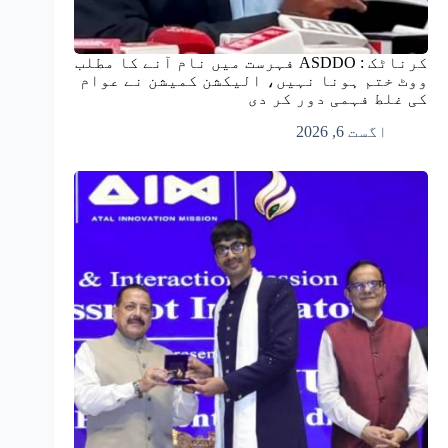
کرناٹک : ASDDO فہرست میں نام آنے کا مطلب
ووٹ ختم ہونا نہیں، الیکشن کمیشن نے عوام
کی غلط فہمی دور کر دی
اگست 6, 2026