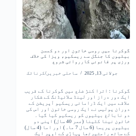
گوکرنا میں روسی خاتون اور دو کمسن
بیٹیوں کا جنگل سے ریسکیو، ویزا کی خلاف
ورزی پر قانونی کارروائی شروع
جولائی 13, 2025
ساحلی خبریں/کرناٹک
گوکرنا : اترا کنڑ ضلع میں گوکرنا کے قریب
ایک دور دراز اور لینڈ سلائیڈنگ کے شکار
علاقے میں ایک ڈرامائی ریسکیو آپریشن کے
دوران پولیس نے ایک روسی خاتون اور اس کی
دو نابالغ بیٹیوں کو ریسکیو کیا گیا۔
خاتون نینا کٹینا (عمر 40 سال) اپنی دو
بیٹیوں پریما (6 سال 7 ماہ) اور اما (4 سال)
کے ساتھ رامتیرتھا پہاڑی کے اوپر ایک