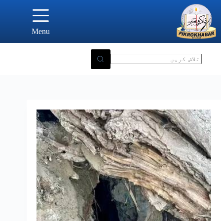
Ski
t
conten
Menu