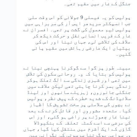
جنگل کے غار میں مقیم تھی۔
پولیس کو یہ فیملی 9 جولائی کو اس وقت ملی
جب انسپکٹر سریدھر ایس آر کی سربراہی میں
پولیس ٹیم معمول کی گشت پر تھی۔ افسران نے
غار کے قریب انسانی نقل و حرکت دیکھ کر
علاقے کی تلاشی لی، جہاں نینا اور اس کی
بیٹیاں ایک عارضی رہائش میں مقیم پائی
گئیں۔
مبینہ طور پر گوا سے گوکرنا پہنچی نینا نے
پولیس کو بتایا کہ وہ روحانی سکون کی تلاش
میں تھی اور شہری زندگی سے الگ تھلک ہوکر
زندگی بسر کرنا چاہتی تھی لیکن علاقے میں
جنگلی جانوروں، زہریلے سانپوں اور لینڈ
سلائیڈنگ کے شدید خطرے کے پیش نظر، پولیس
نے بچوں کی سلامتی پر سخت تشویش کا اظہار
کیا۔ متعدد مشوروں اور قائل کرنے کے بعد
نینا غار چھوڑنے پر راضی ہو گئی، اور اس
کی مرضی سے اسے کمٹہ تعلقہ کے بنکیوڈلا
گاؤں کے ایک آشرم میں منتقل کیا گیا، جہاں
وہ سوامی یوگرتنا سرسوتی کی نگرانی میں