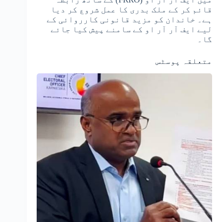
قائم کر کے ملک بدری کا عمل شروع کر دیا
ہے۔ خاندان کو مزید قانونی کارروائی کے
لیے ایف آر آر او کے سامنے پیش کیا جائے
گا۔
متعلقہ پوسٹس