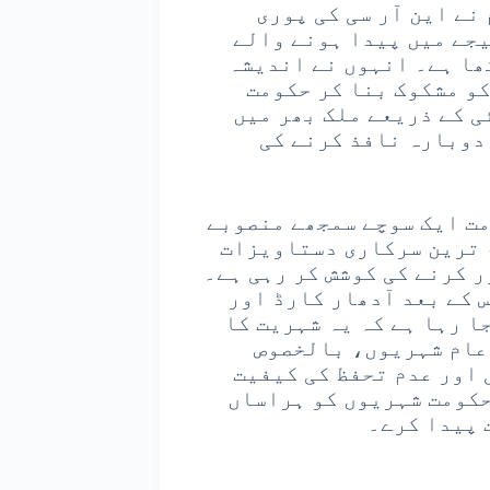
نے این آر سی کی پوری
جے میں پیدا ہونے والے
ھا ہے۔ انہوں نے اندیشہ
و مشکوک بنا کر حکومت
 کے ذریعے ملک بھر میں
دوبارہ نافذ کرنے کی
مت ایک سوچے سمجھے منصوبے
م ترین سرکاری دستاویزات
ر کرنے کی کوشش کر رہی ہے۔
 کے بعد آدھار کارڈ اور
ا رہا ہے کہ یہ شہریت کا
 عام شہریوں، بالخصوص
اور عدم تحفظ کی کیفیت
حکومت شہریوں کو ہراساں
 پیدا کرے۔