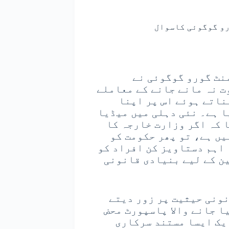
رو گوگوئی کاسوال
نٹ گورو گوگوئی نے
ت نہ مانے جانے کے معاملے
ناتے ہوئے اس پر اپنا
ا ہے۔ نئی دہلی میں میڈیا
 کہ اگر وزارت خارجہ کا
یں ہے، تو پھر حکومت کو
 اہم دستاویز کن افراد کو
ین کے لیے بنیادی قانونی
ونی حیثیت پر زور دیتے
ا جانے والا پاسپورٹ محض
یک ایسا مستند سرکاری