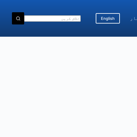
ار
English