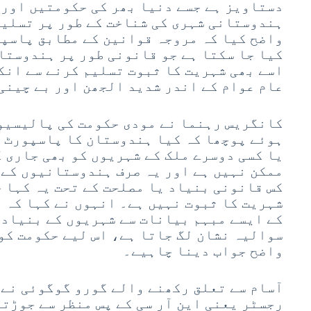
دستاویز ہے جسے دنیا بھر کی حکومتیں اور 
ہندوستانی شہری کی شناخت کے طور پر تسلیم
واضح کیا کہ مروجہ قوانین کے مطابق پاسپو
کیا جا سکتا ہے جو قانونی طور پر ہندوستان
اسے بھی شہریت کا ثبوت تسلیم کرنے سے انکا
عام عوام کے اندر شدید الجھن اور بے چینی
کانگریس رہنما نے مودی حکومت کی پالیسیوں
ہوئے پوچھا کہ کیا ہندوستان کا پاسپورٹ 
یا کسی دوسرے ملک کے شہریوں کو بھی جاری ک
ممکن نہیں ہے اور یہ صرف ہندوستانیوں کے 
کس قانونی بنیاد یا مصلحت کے تحت یہ کہا ج
شہریت کا ثبوت نہیں ہے۔ انہوں نے کہا کہ
کے ایسے مبہم بیانات سے شہریوں کے بنیادی
سوالیہ نشان لگ جاتا ہے، اس لیے حکومت کو
واضح جواب دینا چاہیے۔
آسام سے تعلق رکھنے والے گورو گوگوئی نے 
رجسٹر یعنی این آر سی کے پس منظر سے جوڑت