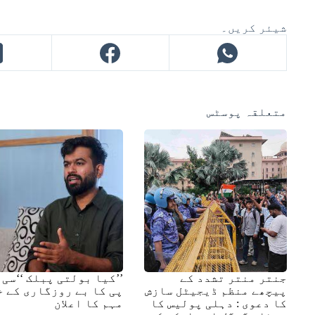
شیئر کریں۔
متعلقہ پوسٹس
جنتر منتر تشدد کے
’’کیا بولتی پبلک ‘‘سی 
پیچھے منظم ڈیجیٹل سازش
پی کا بے روزگاری کے خ
کا دعوی : دہلی پولیس کا
مہم کا اعلان