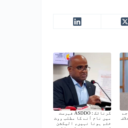
جے
کرناٹک : ASDDO فہرست
لاف
میں نام آنے کا مطلب ووٹ
ختم ہونا نہیں، الیکشن