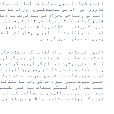
اظہار کیا۔ انہوں نے کہا کہ آسام کے عوام 
کارروائی، اس کی پیچیدگیوں اور اس کے نتی
انسانی و سماجی بحران کو بہت قریب سے دیک
ظاہر کیا کہ دستاویزات کی قانونی حیثیت ک
کہیں کسی نئی انتظامی یا قانونی کارروائی
اسی نوعیت کا متنازع اور پریشان کن نظام 
زمین تو تیار نہیں کر رہی۔
انہوں نے مزید الزام لگایا کہ مرکزی حکو
کے تحت مرحلہ وار طریقے سے شہریوں کی اہ
کی قانونی حیثیت اور ان کی اہمیت کو کمزو
پہلے ووٹر شناختی کارڈ، پھر پین کارڈ، اس
اب پاسپورٹ کے بارے میں بھی یہ تاثر دیا ج
حتمی ثبوت نہیں ہیں، جس کی وجہ سے ملک کے
پسماندہ اور اقلیتی طبقات میں غیر یقینی 
پیدا ہو رہی ہے۔ انہوں نے مطالبہ کیا کہ 
کرنے کے بجائے دستاویزی نظام میں شفافیت