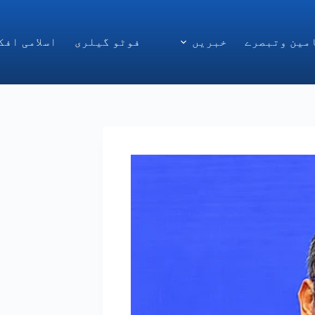
مین وتبصرے
خبریں
فوٹو گیلری
اسلامی افک