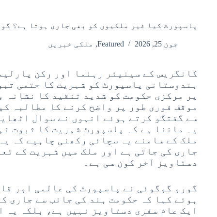
پاسپورٹ کیا غیر ملکیوں کو بھی جاری ہوتا ہے؟ گو
جون 25, 2026
Featured
,
ملکی خبریں
کانگریس کے سینیئر رہنما اور رکن پارلیم
ہندوستانی پاسپورٹ کو شہریت کا حتمی ثبو
پر مرکزی حکومت کو شدید تنقید کا نشانہ ب
موقف فوری طور پر واضح کرنے کا مطالبہ کی
سے گفتگو کرتے ہوئے انہوں نے سوال اٹھایا
یہ ماننا ہے کہ پاسپورٹ شہریت کا ثبوت نہ
ملک کے سامنے یہ سچائی رکھنی چاہیے کہ یہ
جاری کی جاتی ہے اور ملک میں شہریت کے تع
دستاویز آخر کون سی ہے۔
گورو گوگوئی نے پاسپورٹ کی عالمی اور قان
ہوئے کہا کہ حکومت ہند کی جانب سے جاری کی
ایک عام سفری دستاویز نہیں ہے، بلکہ یہ ا