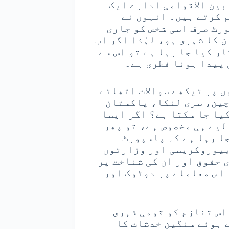
بین الاقوامی ادارے ایک
 کرتے ہیں۔ انہوں نے
رٹ صرف اسی شخص کو جاری
 کا شہری ہو، لہٰذا اگر اب
ر کیا جا رہا ہے تو اس سے
 پیدا ہونا فطری ہے۔
 پر تیکھے سوالات اٹھاتے
چین، سری لنکا، پاکستان
یا جا سکتا ہے؟ اگر ایسا
لیے ہی مخصوص ہے، تو پھر
ا رہا ہے کہ پاسپورٹ
 بیوروکریسی اور وزارتوں
 حقوق اور ان کی شناخت پر
 اس معاملے پر دوٹوک اور
اس تنازع کو قومی شہری
ے ہوئے سنگین خدشات کا