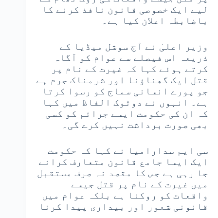
لیے ایک خصوصی قانون نافذ کرنے کا
باضابطہ اعلان کیا ہے۔
وزیر اعلیٰ نے آج سوشل میڈیا کے
ذریعہ اس فیصلے سے عوام کو آگاہ
کرتے ہوئے کہا کہ غیرت کے نام پر
قتل ایک گھناؤنا اور شرمناک جرم ہے
جو پورے انسانی سماج کو رسوا کرتا
ہے۔ انہوں نے دوٹوک الفاظ میں کہا
کہ ان کی حکومت ایسے جرائم کو کسی
بھی صورت برداشت نہیں کرے گی۔
سی ایم سدارامیا نے کہا کہ حکومت
ایک ایسا جامع قانون متعارف کرانے
جا رہی ہے جس کا مقصد نہ صرف مستقبل
میں غیرت کے نام پر قتل جیسے
واقعات کو روکنا ہے بلکہ عوام میں
قانونی شعور اور بیداری پیدا کرنا
بھی ہے۔