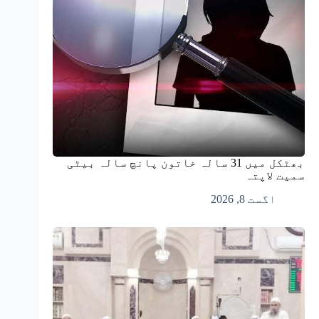
بھٹکل میں 31 سالہ خاتون پانچ سالہ بیٹی
سمیت لاپتہ
اگست 8, 2026