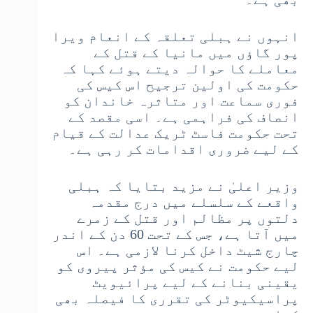
انہوں نے ہبلی تعلقہ کے انعام ویرا
پور گاؤں میں مانیا کے قتل کے
معاملے کا حوالہ دیتے ہوئے کہا کہ
حکومت کی اولین ترجیح اس کیس کی
فوری سماعت اور متاثرہ خاندان کو
انصاف کی فراہمی ہے۔ اسی مقصد کے
تحت حکومت فاسٹ ٹریک عدالت کے قیام
کے لیے ضروری اقدامات کر رہی ہے۔
وزیر اعلیٰ نے مزید بتایا کہ ہبلی
واقعے کے سلسلے میں درج مقدمہ
دلتوں پر مظالم اور قتل کے زمرے
میں آتا ہے، جس کے تحت 60 دن کے اندر
چارج شیٹ داخل کرنا لازمی ہے۔ اس
لیے حکومت نے کیس کی مؤثر پیروی کو
یقینی بنانے کے لیے پرائیویٹ
پراسیکیوٹر کی تقرری کا فیصلہ بھی