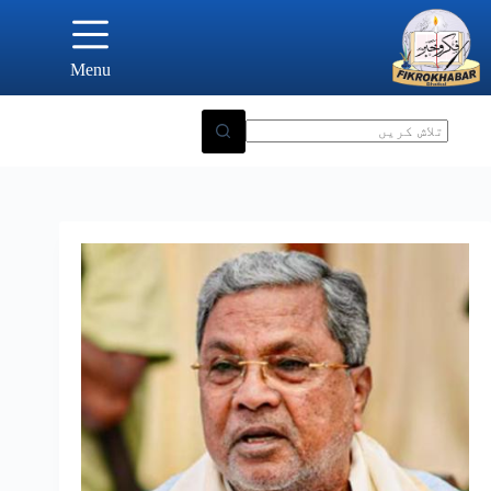
Ski
t
conten
Menu