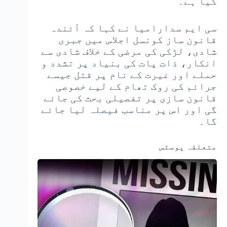
کیا ہے۔
سی ایم سدارامیا نے کہا کہ آئندہ
قانون ساز کونسل اجلاس میں جبری
شادی، لڑکی کی مرضی کے خلاف شادی سے
انکار، ذات پات کی بنیاد پر تشدد و
حملے اور غیرت کے نام پر قتل جیسے
جرائم کی روک تھام کے لیے خصوصی
قانون سازی پر تفصیلی بحث کی جائے
گی اور اس پر مناسب فیصلہ لیا جائے
گا۔
متعلقہ پوسٹس