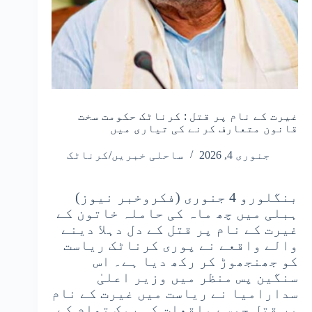
غیرت کے نام پر قتل : کرناٹک حکومت سخت
قانون متعارف کرنے کی تیاری میں
جنوری 4, 2026
ساحلی خبریں/کرناٹک
بنگلورو 4 جنوری (فکروخبر نیوز)
ہبلی میں چھ ماہ کی حاملہ خاتون کے
غیرت کے نام پر قتل کے دل دہلا دینے
والے واقعے نے پوری کرناٹک ریاست
کو جھنجھوڑ کر رکھ دیا ہے۔ اس
سنگین پس منظر میں وزیر اعلیٰ
سدارامیا نے ریاست میں غیرت کے نام
پر قتل جیسے واقعات کی روک تھام کے