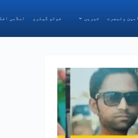
مین وتبصرے
خبریں
فوٹو گیلری
اسلامی افک