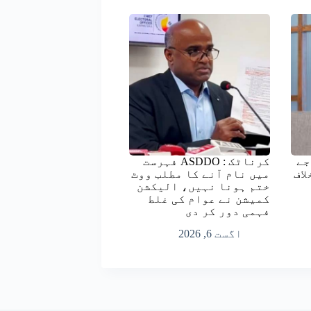
جے
کرناٹک : ASDDO فہرست
لاف
میں نام آنے کا مطلب ووٹ
ختم ہونا نہیں، الیکشن
کمیشن نے عوام کی غلط
فہمی دور کر دی
اگست 6, 2026