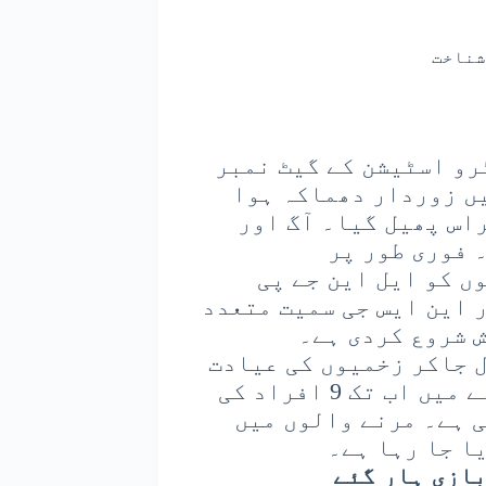
رو اسٹیشن کے گیٹ نمبر
یں زوردار دھماکہ ہوا
راس پھیل گیا۔ آگ اور
 فوری طور پر
ں کو ایل این جے پی
 این ایس جی سمیت متعدد
 شروع کردی ہے۔
 جاکر زخمیوں کی عیادت
کی۔ ابتدائی رپورٹس کے مطابق اس واقعے میں اب تک 9 افراد کی
 ہوئی ہے۔ مرنے والوں میں
ا جا رہا ہے۔