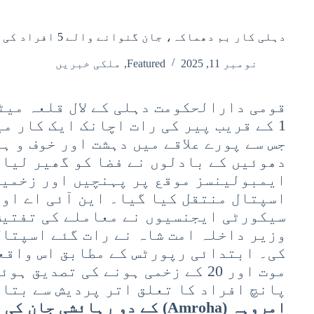
دہلی کار بم دھماکہ، جان گنوانے والے 5 افراد کی شناخت
نومبر 11, 2025
Featured
,
ملکی خبریں
قومی دارالحکومت دہلی کے لال قلعہ میٹ
1 کے قریب پیر کی رات اچانک ایک کار م
جس سے پورے علاقے میں دہشت اور خوف و ہ
دھوئیں کے بادلوں نے فضا کو گھیر لیا۔
ایمبولینسز موقع پر پہنچیں اور زخمیو
اسپتال منتقل کیا گیا۔ این آئی اے اور
سیکورٹی ایجنسیوں نے معاملے کی تفتیش
وزیر داخلہ امت شاہ نے رات گئے اسپتال
موت اور 20 کے زخمی ہونے کی تصدیق
پانچ افراد کا تعلق اتر پردیش سے بتای
امروہہ (Amroha) کے دو رہائشی جان کی بازی ہار گئے