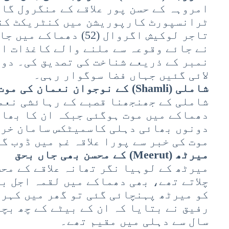
ٹرانسپورٹ کارپوریشن میں کنٹریکٹ کنڈ
تاجر لوکیش اگروال (52) 
نے جائے وقوعہ سے ملنے والے کاغذات ا
نمبر کے ذریعے شناخت کی تصدیق کی۔ دون
لائی گئیں جہاں فضا سوگوار رہی۔
شاملی (Shamli) کے نوجوان نعمان کی موت
دھماکے میں موت ہوگئی جبکہ ان کا بھائ
دونوں بھائی دہلی کاسمیٹکس سامان خری
موت کی خبر سے پورا علاقہ غم میں ڈوب گ
میرٹھ (Meerut) کے محسن بھی جاں بحق
میرٹھ کے لوہیا نگر تھانہ علاقے کے مح
چلاتے تھے، بھی دھماکے میں لقمہ اجل بن
کو میرٹھ پہنچائی گئی تو گھر میں کہرا
رفیق نے بتایا کہ ان کے بیٹے کے چھ بچے
سال سے دہلی میں مقیم تھے۔