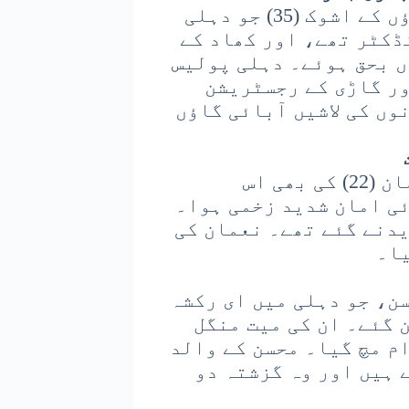
امروہہ کے حسن پور علاقے کے منگرول گاؤں کے اشوک (35) جو دہلی
کٹر تھے، اور کھاد کے
دھماکے میں جاں بحق ہوئے۔ دہلی پولیس
ور گاڑی کے رجسٹریشن
وں کی لاشیں آبائی گاؤں
شاملی کے جھنجھنا قصبے کے رہائشی نعمان (22) کی بھی اس
ی امان شدید زخمی ہوا۔
دنے گئے تھے۔ نعمان کی
یا۔
سن، جو دہلی میں ای رکشہ
 گئے۔ ان کی میت منگل
م مچ گیا۔ محسن کے والد
 ہیں اور وہ گزشتہ دو