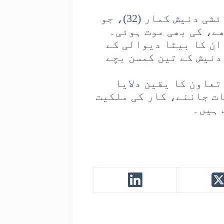
شراوستی کے ایکونا تھانہ علاقے کے رہائشی دنیش کمار (32)، جو
ے، کی بھی موت ہوئی۔
ان کا بیٹا دیوالی کے
دنیش کے تین کمسن بچے
عاون کا یقین دلایا
ت جاننے، کار کی ملکیت
 ہیں۔