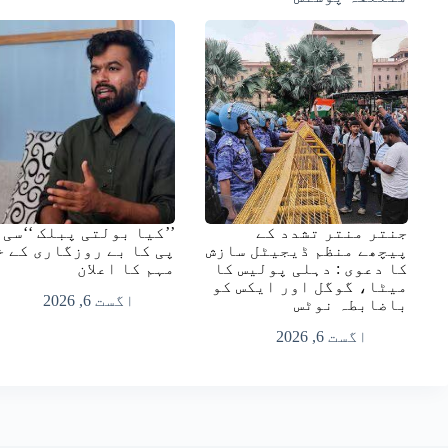
جنتر منتر تشدد کے
’’کیا بولتی پبلک ‘‘سی 
پیچھے منظم ڈیجیٹل سازش
پی کا بے روزگاری کے خ
کا دعوی : دہلی پولیس کا
مہم کا اعلان
میٹا، گوگل اور ایکس کو
اگست 6, 2026
باضابطہ نوٹس
اگست 6, 2026