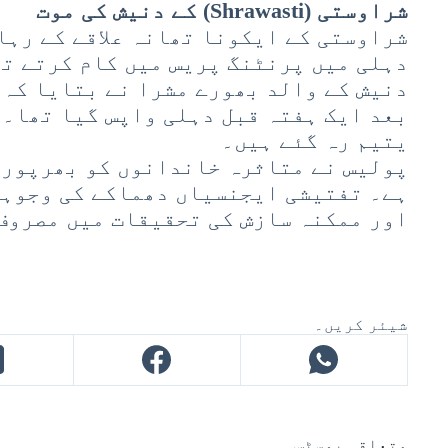
شراوستی (Shrawasti) کے دنیش کی موت
دہلی میں پرنٹنگ پریس میں کام کرتے تھ
دنیش کے والد بھورے مشرا نے بتایا کہ 
بعد ایک ہفتہ قبل دہلی واپس گیا تھا۔ 
یتیم رہ گئے ہیں۔
پولیس نے متاثرہ خاندانوں کو بھرپور ت
ہے۔ تفتیشی ایجنسیاں دھماکے کی وجوہا
اور ممکنہ سازش کی تحقیقات میں مصروف
شیئر کریں۔
متعلقہ پوسٹس