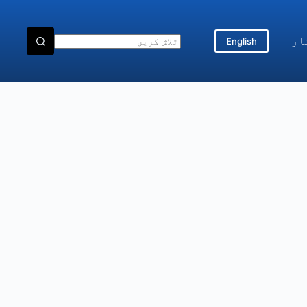
ار
English