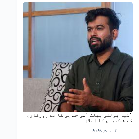
’’کیا بولتی پبلک ‘‘سی جے پی کا بے روزگاری
کے خلاف مہم کا اعلان
اگست 6, 2026