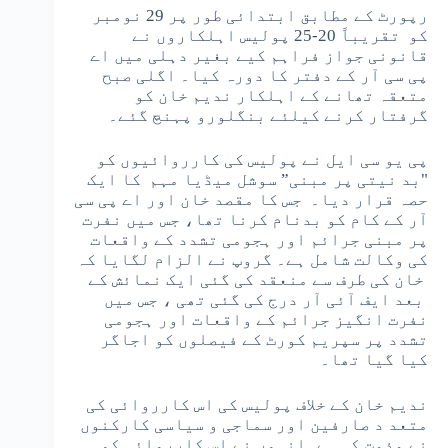
رپورٹ کے مطابق ابتدائی طور پر 29 نومبر
کو تقریباً 20-25 پولیس اہلکاروں نے
قانونی جواز فراہم کیے بغیر دہلی میں اے
پی سی آر کے دفتر کا دورہ کیا۔ اگلی صبح
متعقہ تھانے کے اہلکار ندیم خان کو
گرفتار کرنے کیلئے بنگلورو پہنچ گئے۔
پی یو سی ایل نے پولیس کی کارروائیوں کو
"بد نیتی پر مبنی” سوشل میڈیا مہم کا ایک
حصہ قرار دیا۔ جس کا مقصد خان اور اے پی سی
آر کے کام کو بدنام کرنا تھا، جس میں نفرت
پر مبنی جرائم اور ہجومی تشدد کے واقعات
کی وکالت شامل ہے۔ گروپ نے الزام لگایا کہ
خان کی طرف سے منعقد کی گئی ایک نمائش کے
بعد ایف آئی آر درج کی گئی تھی ، جس میں
نفرت انگیز جرائم کے واقعات اور ہجومی
تشدد پر سپریم کورٹ کے فیصلوں کو اجاگر
کیا گیا تھا۔
ندیم خان کے خلاف پولیس کی اس کارروائی کی
متعد د صارفین اور سماجی و سیاسی کارکنوں
نے مذمت کی ہے۔انہوں نے اس کارروائی کو