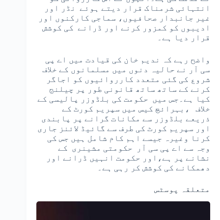
انتہائی شرمناک قرار دیتے ہوئے نڈر اور
غیر جانبدار صحافیوں، سماجی کارکنوں اور
ادیبوں کو کمزور کرنے اور ڈرانے کی کوشش
قرار دیا ہے۔
واضح رہے کہ ندیم خان کی قیادت میں اے پی
سی آر نے حالیہ دنوں میں مسلمانوں کے خلاف
شروع کی گئی متعدد کارروائیوں کو اجاگر
کرنے کے ساتھ ساتھ قانونی طور پر چیلنج
کیا ہے۔جس میں حکومت کی بلڈوزر پالیسی کے
خلاف ،بہرائچ کیس میں سپریم کورٹ کے
ذریعے بلڈوزر سے مکانات گرانے پر پابندی
اور سپریم کورٹ کی طرف سے گائیڈ لائنز جاری
کرنا وغیرہ جیسے اہم کام شامل ہیں جس کی
وجہ سے اے پی سی آر حکومتی مشینری کے
نشانے پر ہے،اور حکومت انہیں ڈرانے اور
دھمکانے کی کوشش کر رہی ہے۔
متعلقہ پوسٹس