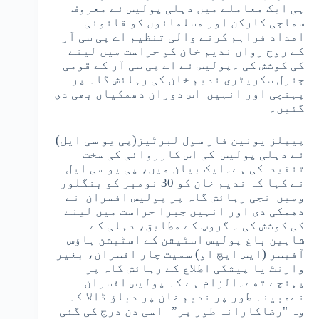
ہی ایک معاملے میں دہلی پولیس نے معروف
سماجی کارکن اور مسلمانوں کو قانونی
امداد فراہم کرنے والی تنظیم اے پی سی آر
کے روح رواں ندیم خان کو حراست میں لینے
کی کوشش کی ۔پولیس نے اے پی سی آر کے قومی
جنرل سکریٹری ندیم خان کی رہائش گاہ پر
پہنچی اور انہیں اس دوران دھمکیاں بھی دی
گئیں۔
پیپلز یونین فار سول لبرٹیز(پی یو سی ایل)
نے دہلی پولیس کی اس کارروائی کی سخت
تنقید کی ہے۔ایک بیان میں، پی یو سی ایل
نے کہا کہ ندیم خان کو 30 نومبر کو بنگلور
ومیں نجی رہائش گاہ پر پولیس افسران نے
دھمکی دی اور انہیں جبرا حراست میں لینے
کی کوشش کی ۔ گروپ کے مطابق، دہلی کے
شاہین باغ پولیس اسٹیشن کے اسٹیشن ہاؤس
آفیسر (ایس ایچ او) سمیت چار افسران، بغیر
وارنٹ یا پیشگی اطلاع کے رہائش گاہ پر
پہنچے تھے۔الزام ہے کہ پولیس افسران
نےمبینہ طور پر ندیم خان پر دباؤ ڈالا کہ
وہ "رضاکارانہ طور پر” اسی دن درج کی گئی