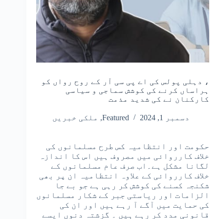
، دہلی پولس کی اے پی سی آر کے روح رواں کو
ہراساں کرنے کی کوشش سماجی و سیاسی
کارکنان نے کی شدید مذمت
دسمبر 1, 2024
Featured
,
ملکی خبریں
حکومت اور انتظامیہ کس طرح مسلمانوں کی
خلاف کارروائی میں مصروف ہیں اس کا اندازہ
لگانا مشکل ہے۔اب صرف عام مسلمانوں کے
خلاف کارروائی کے علاوہ انتظامیہ ان پر بھی
شکنجہ کسنے کی کوشش کر رہی ہے جو بے جا
الزامات اور ریاستی جبر کے شکار مسلمانوں
کی حمایت میں آگے آ رہے ہیں اور ان کی
قانونی مدد کر رہے ہیں ۔ گزشتہ دنوں ایسے