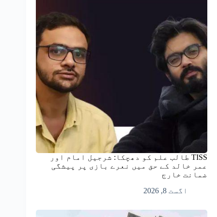
TISS طالب علم کو دھچکا: شرجیل امام اور
عمر خالد کے حق میں نعرے بازی پر پیشگی
ضمانت خارج
اگست 8, 2026