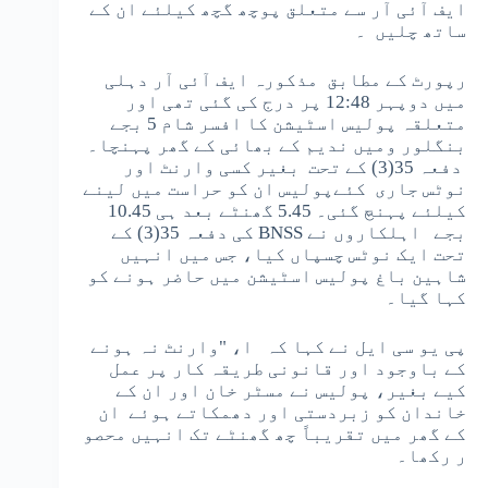
ایف آئی آر سے متعلق پوچھ گچھ کیلئے ان کے
ساتھ چلیں ۔
رپورٹ کے مطابق مذکورہ ایف آئی آر دہلی
میں دوپہر 12:48 پر درج کی گئی تھی اور
متعلقہ پولیس اسٹیشن کا افسر شام 5 بجے
بنگلور ومیں ندیم کے بھائی کے گھر پہنچا۔
دفعہ 35(3) کے تحت بغیر کسی وارنٹ اور
نوٹس جاری کئےپولیس ان کو حراست میں لینے
کیلئے پہنچ گئی۔ 5.45 گھنٹے بعد ہی 10.45
بجے اہلکاروں نے BNSS کی دفعہ 35(3) کے
تحت ایک نوٹس چسپاں کیا، جس میں انہیں
شاہین باغ پولیس اسٹیشن میں حاضر ہونے کو
کہا گیا۔
پی یو سی ایل نے کہا کہ ا، "وارنٹ نہ ہونے
کے باوجود اور قانونی طریقہ کار پر عمل
کیے بغیر، پولیس نے مسٹر خان اور ان کے
خاندان کو زبردستی اور دھمکاتے ہوئے ان
کے گھر میں تقریباً چھ گھنٹے تک انہیں محصو
ر رکھا۔