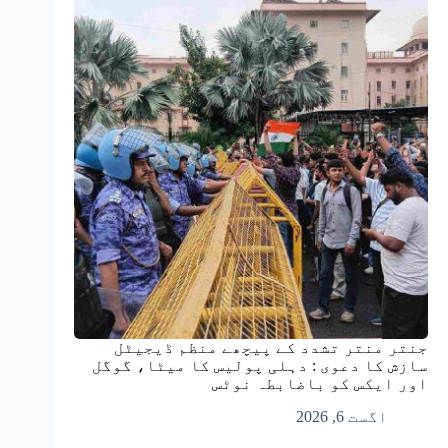
جنتر منتر تشدد کے پیچھے منظم ڈیجیٹل
سازش کا دعوی : دہلی پولیس کا میٹا، گوگل
اور ایکس کو باضابطہ نوٹس
اگست 6, 2026