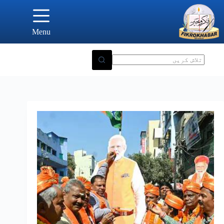
Ski
t
conten
Menu