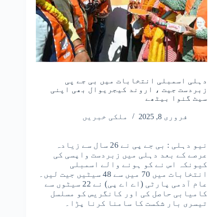
دہلی اسمبلی انتخابات میں بی جے پی
زبردست جیت ، اروند کیجریوال بھی اپنی
سیٹ گنوا بیٹھے
فروری 8, 2025
ملکی خبریں
نیو دہلی : بی جے پی نے 26 سال سے زیادہ
عرصے کے بعد دہلی میں زبردست واپسی کی
کیونکہ اس نے کو ہونے والے اسمبلی
انتخابات میں 70 میں سے 48 سیٹیں جیت لیں۔
عام آدمی پارٹی (اے اے پی) نے 22 سیٹوں سے
کامیابی حاصل کی اور کانگریس کو مسلسل
تیسری بار شکست کا سامنا کرنا پڑا۔