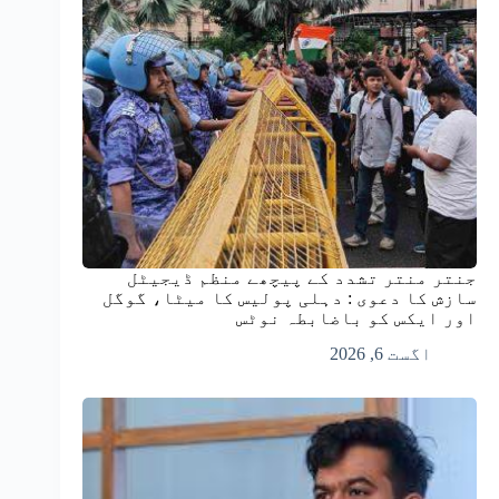
جنتر منتر تشدد کے پیچھے منظم ڈیجیٹل
سازش کا دعوی : دہلی پولیس کا میٹا، گوگل
اور ایکس کو باضابطہ نوٹس
اگست 6, 2026