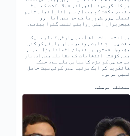
پر کانگریس نے آنجہانی شیلا دکشت کے بیٹے
سندیپ دکشت کو میدان میں اتارا تھا۔ تاہم
فیصلہ پرویش ورما کے حق میں آیا اور
کیجریوال اپنی روایتی نشست گنوا بیٹھے۔
یہ انتخابات عام آدمی پارٹی کے لیے ایک
سخت چیلنج ثابت ہوئے، جہاں پارٹی کو کئی
مضبوط نشستوں پر نقصان اٹھانا پڑا۔ دہلی
میں گزشتہ انتخابات کے مقابلے میں اس بار
بی جے پی کو بڑی کامیابی ملی ہے، جبکہ
کانگریس کو ایک مرتبہ پھر کوئی سیٹ حاصل
نہیں ہوئی۔
متعلقہ پوسٹس