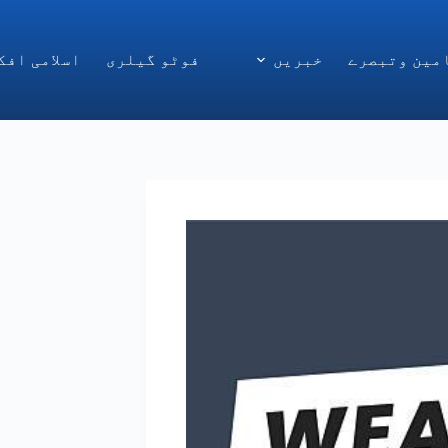
مین وتبصرے
خبریں
فوٹو گیلری
اسلامی افک