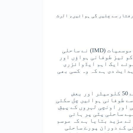
راب، 50 سے 60 کلومیٹر کی رفتار سے چلیں گی ہوائیں، الرٹ
کاروار (فکروخبر نیوز) ہندوستانی محکمہ موسمیات (IMD) نے ساحلی
سمندری حصوں میں 17 اور 18 مئی کو تیز طوفانی ہواؤں اور
وئے ایک اہم ایڈوائزری
دایت دی ہے کہ وہ کسی بھی
رپورٹ کے مطابق، اس دوران سمندر میں 40 سے 50 کلومیٹر اور بعض
تار سے طوفانی ہوائیں چل سکتی
 اور اونچی لہروں کے پیشِ
یے ساحلی پٹی پر ہائی
نے مزید بتایا ہے کہ موسم
تبدیلی کے نتیجے میں 19 مئی سے 21 مئی کے دوران پورے ساحلی