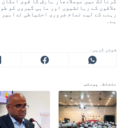
کرناٹک میں موسلادھار بارش کا قوی امکان 
علاقوں کے رہائشیوں اور ماہی گیروں کو طو
رہنے کے لیے تمام ضروری احتیاطی تدابیر ا
ہے۔
شیئر کریں۔
متعلقہ پوسٹس