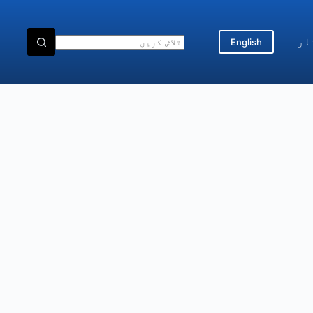
ار
English