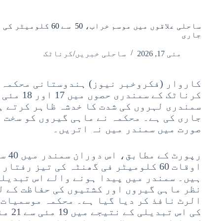
ساحلی علاقوں میں موسم خ
جاری
مئی 17, 2026
ساحلی خبریں/کرناٹک
کرناٹک کے 
سمندری لہروں کی شدت کا خدشہ ظاہر کرتے ہ
جاری کی ہے۔ محکمہ نے ماہی گیروں کو سخت ہ
صورت میں سمندر میں نہ اتریں۔
اوقات 60 کلومیٹر فی گھنٹہ کی تیز رف
ہیں۔ سمندر میں پیدا ہونے والے اس تبدیلی
نظر ماہی گیروں اور کشتیوں کی حفاظت کے ل
الرٹ نافذ کر دیا گیا ہے۔ محکمہ موسمیات 
کی اس 