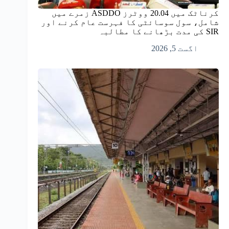
کرناٹک میں 20.04 ووٹرز ASDDO زمرے میں
شامل، سول سوسائٹی کا فہرست عام کرنے اور
SIR کی مدت بڑھانے کا مطالبہ
اگست 5, 2026