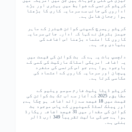
تیزی کی کئی وجوہات ہیں جن میں امریکہ میں
کرپٹو کرنسی کے ضوابط میں بہتری اور بڑے
اداروں کی جانب سے سرمایہ کاری کا بڑھتا
ہوا رجحان شامل ہے۔
کرپٹو ریسرچ کمپنی کوائن شیئرز کے ماہر
جیمز بٹرفل نے کہا کہ ادارہ جاتی سرمایہ
کاروں کا اعتماد بڑھنا اس اضافے کی
بنیادی وجہ ہے۔
دلچسپ بات یہ ہے کہ بٹ کوائن کی قیمت میں
یہ اضافہ امریکی اسٹاک مارکیٹ کی کمی کے
باوجود ہوا ہے، جو اس کرنسی کی منفرد
پہچان اور سرمایہ کاروں کے اعتماد کی
عکاسی کرتا ہے۔
کرپٹو ڈیٹا پلیٹ فارم سوسو ویلیو کے
مطابق، 2025 کے آغاز سے اب تک بٹ کوائن کی
قیمت میں 18 فیصد سے زائد اضافہ ہو چکا ہے،
اور پبلک لسٹڈ کمپنیوں کے پاس موجود بٹ
کوائن کی مقدار میں 31 فیصد اضافہ ریکارڈ
ہوا ہے جس کی مالیت تقریباً 349 ارب ڈالر
بنتی ہے۔