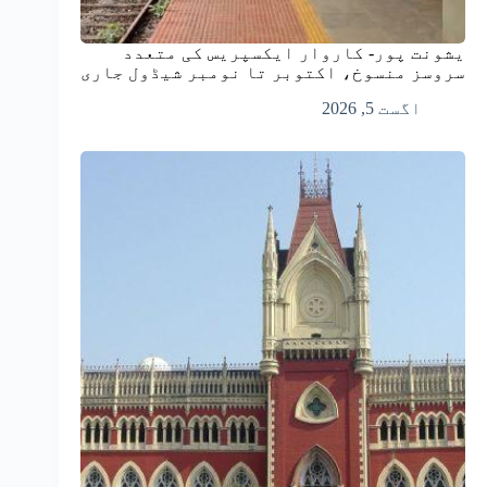
یشونت پور- کاروار ایکسپریس کی متعدد
سروسز منسوخ، اکتوبر تا نومبر شیڈول جاری
اگست 5, 2026