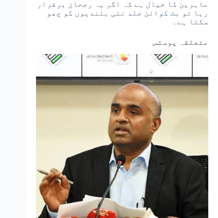
ماہرین کا خیال ہے کہ اگر یہ رجحان برقرار
رہا تو بٹ کوائن جلد نئی بلندیوں کو چھو
سکتا ہے۔
متعلقہ پوسٹس