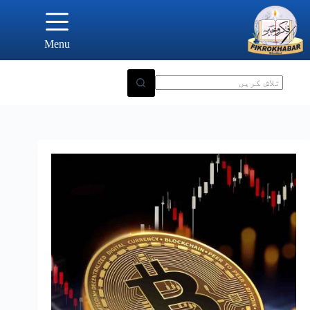
Ski
t
conten
Menu