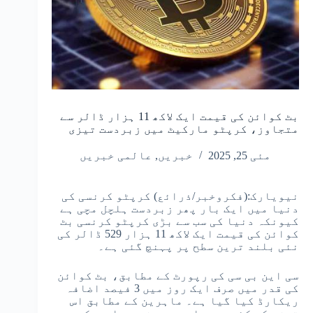
بٹ کوائن کی قیمت ایک لاکھ 11 ہزار ڈالر سے
متجاوز، کرپٹو مارکیٹ میں زبردست تیزی
مئی 25, 2025
خبریں
,
عالمی خبریں
نیویارک:(فکروخبر/ذرائع) کرپٹو کرنسی کی
دنیا میں ایک بار پھر زبردست ہلچل مچی ہے
کیونکہ دنیا کی سب سے بڑی کرپٹو کرنسی بٹ
کوائن کی قیمت ایک لاکھ 11 ہزار 529 ڈالر کی
نئی بلند ترین سطح پر پہنچ گئی ہے۔
سی این بی سی کی رپورٹ کے مطابق، بٹ کوائن
کی قدر میں صرف ایک روز میں 3 فیصد اضافہ
ریکارڈ کیا گیا ہے۔ ماہرین کے مطابق اس