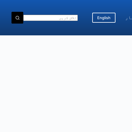
ار
English