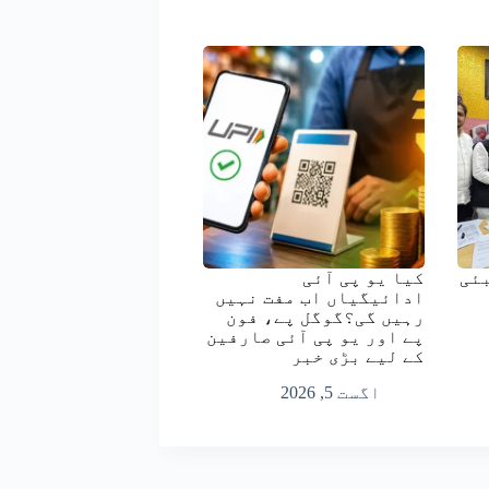
ئی
کیا یو پی آئی
ادائیگیاں اب مفت نہیں
رہیں گی؟گوگل پے، فون
پے اور یو پی آئی صارفین
کے لیے بڑی خبر
اگست 5, 2026