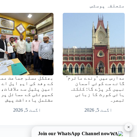
متعلقہ پوسٹس
مدارس میں ‘وندے ماترم’
بھٹکل مسلم جماعت ممب
گانے سے کوئی آسمان
کے وفد کی ایم ایل اے
نہیں گر پڑے گا: کلکتہ
امین پٹیل سے ملاقات،
ہائی کورٹ کا زبانی
کمیونٹی کے مسائل پر
تبصرہ
مشتمل یادداشت پیش
اگست 5, 2026
اگست 5, 2026
×
Join our WhatsApp Channel now