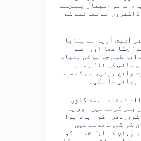
یا، تاہم اسپتال پہنچنے
ڈاکٹروں نے معائنے کے
ر آشیش آریہ نے بتایا
وڑ چکا تھا اور اسے
ائی طبی جانچ کی بنیاد
ی سانس کی نالی میں
ت واقع ہوئی، جس کے سبب
 بچائی جا سکی۔
الد شمشاد احمد گاؤں
 بسر کرتے ہیں اور یہ
گووردھن آکر آباد ہوا
ن کو گہرے صدمے میں
ر پہنچ کر اہل خانہ کو
دین اور رشتہ داروں کا