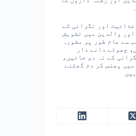
غذائیت اور نگرانی کے
اور والدین میں تشویش
ب سے عام طور پر مشورہ
ہ ننھے بچوں کو سखّت ٹافی، چھوٹے دانے دار
رانی کے نہ دی جائیں،
میں پھنس کر دم گھٹنے
ہیں