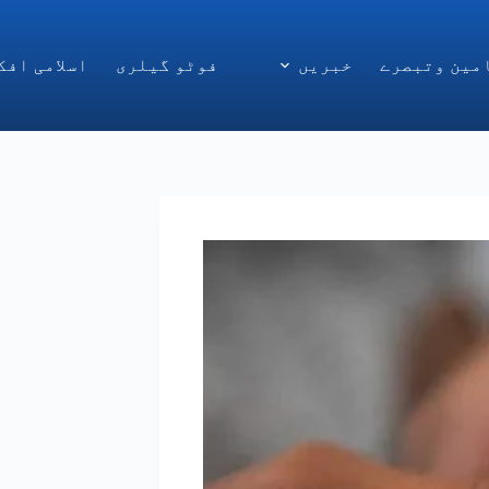
مین وتبصرے
خبریں
فوٹو گیلری
اسلامی افک