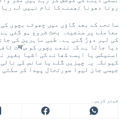
رونا دھونا تھمنے کا نام نہیں لے رہا۔
سانحے کے بعد گاؤں میں چھوٹے بچوں کی 
معاملے پر سنجیدہ بحث شروع ہو گئی ہے 
کی لہر دوڑ گئی ہے۔ طبی ماہرین کی جان
دیا جاتا ہے ک
اسنیکس یا ایسے کھانے کی اشیا بغیر نگ
کیونکہ یہ چیزیں گلے یا سانس کی نالی 
جیسی جان لیوا صورتحال پیدا کر سکتی 
شیئر کریں۔