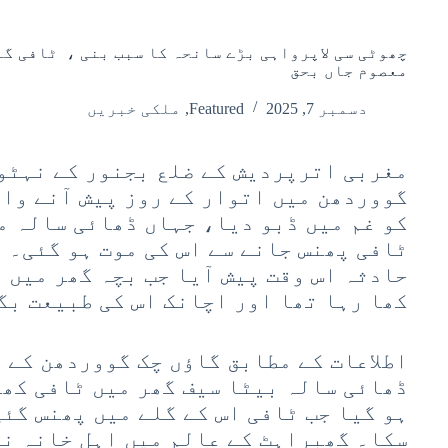
چھوٹی سی لاپرواہی بڑے سانحہ کا سبب بنی ، ٹافی گ
معصوم جاں بحق
دسمبر 7, 2025
Featured
,
ملکی خبریں
مغربی اترپردیش کے ضلع بجنور کے نہٹور
گووردھن میں اتوار کے روز پیش آنے وال
کو غم میں ڈبو دیا، جہاں ڈھائی سالہ م
ٹافی پھنس جانے سے اس کی موت ہو گئی۔ 
حادثہ اس وقت پیش آیا جب بچہ گھر میں 
کھا رہا تھا اور اچانک اس کی طبیعت بگ
اطلاعات کے مطابق گاؤں چک گووردھن کے 
ڈھائی سالہ بیٹا سیف گھر میں ٹافی کھا
ہو گیا جب ٹافی اس کے گلے میں پھنس گئی
سکا۔ گھبراہٹ کے عالم میں اہل خانہ نے