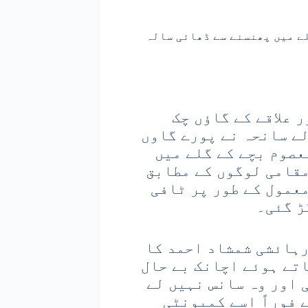
لے میں پھنسنے سے ڈھائی سالہ
 علاقے کے گاؤں چک
ے سانحہ نے پورے گاوں
عصوم بچے کے گلے میں
مقامی لوگوں کے مطابق
معمول کے طور پر ٹافی
ڑ گئی۔
رہائشی شمشاد احمد کا
تے ہوئے اچانک بے حال
 اور وہ سانس نہیں لے
 فوراً اسے کمیونٹی