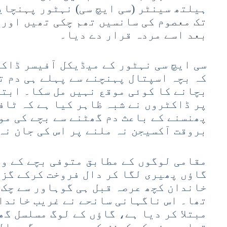
ہیلتھ سینٹر (سی ایچ سی) نہٹور پہنچا
تک معصوم کی سانسیں تھم چکی تھیں اور 
بعد اسے مردہ قرار دے دیا۔
سی ایچ سی نہٹور کے میڈیکل آفیسر ڈاکٹ
کہ بچہ اسپتال پہنچنے سے پہلے ہی دم ت
بچانے کا کوئی موقع نہیں مل سکا۔ ابتد
پر ڈاکٹروں نے شبہ ظاہر کیا ہے کہ ٹاف
پھنسنے کے باعث دم گھٹنے سے بچے کی مو
بروقت آکسیجن نہ ملنے پر اس کی جان نہ
مقامی لوگوں کے مطابق متوفی بچے کے و
گاؤں پھیری لگا کر دال فروخت کرکے گزر
خاندان کچھ عرصہ قبل ہی گوہاور سے چک 
تھا۔ اس ناگہانی سانحے نے غریب خاندا
مبتلا کر دیا ہے، گاؤں کے لوگ مسلسل گھ
تسلی دینے کی کوشش کر رہے ہیں مگر وال