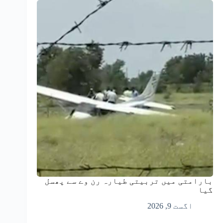
بارامتی میں تربیتی طیارہ رن وے سے پھسل
گیا
اگست 9, 2026