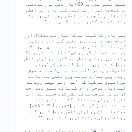
نہیں ملتی ہے۔ یہ 400 پار بھی ہو رہے تھے۔
یہ گمچھا لہرا رہے تھے۔ کیا یہ وزیر اعظم
کا وقار ہے؟ جو وزیر اعظم ہجرت نہیں روک
پائے اور فیکٹری نہیں لگا پائے۔‘‘
پپو یادو کا کہنا ہے کہ بہار سے بنگال اور
آسام بچانا ہے۔ میں بغیر کسی ذات و مذہب
کی سیاست کرتا ہوں۔ مجھے سیمانچل پر مکمل
بھروسہ تھا لیکن ہم اس کا اندازہ نہیں لگا
پائے یہی ہماری غلطی ہو گئی۔ ہم اپنی غلطی
قبول کرتے ہیں۔ راہل گاندھی کی ’ووٹر
ادھیکار یاترا‘ کے بعد ہم ایک ماہ خاموش
رہے، یہی ہماری سب سے بڑی غلطی ہے۔ ساتھ
ہی انہوں نے کہا کہ ’’عوام کو پیسہ ووٹ کے
لیے دیا۔ نوجوان ان کے ساتھ نہیں تھے، جے
ڈی یو پر بی جے پی کی نظر گدھ جیسی ہے۔ ایس
آئی آر ہوا، ووٹ کاٹے گئے۔ دونوں نائب
وزرائے اعلیٰ کو یکساں (تقریباً 1.22 لاکھ)
ووٹ ملے۔ آج ہم اپنی غلطی قبول کریں گے۔
ہم تقسیم کی سیاست نہیں کرتے ہیں۔‘‘
واضح رہے کہ 14 نومبر کو ووٹوں کی گنتی کے