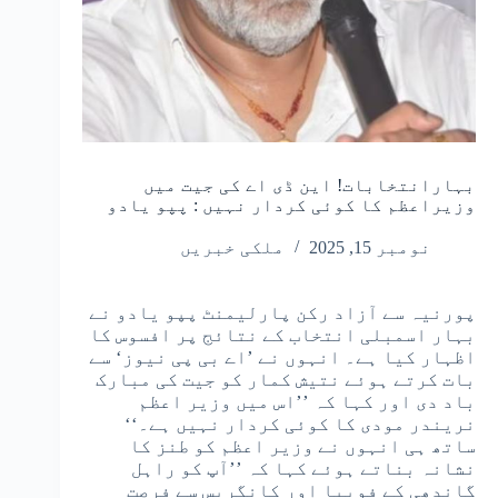
بہارانتخابات! این ڈی اے کی جیت میں
وزیراعظم کا کوئی کردار نہیں : پپو یادو
نومبر 15, 2025
ملکی خبریں
پورنیہ سے آزاد رکن پارلیمنٹ پپو یادو نے
بہار اسمبلی انتخاب کے نتائج پر افسوس کا
اظہار کیا ہے۔ انہوں نے ’اے بی پی نیوز‘ سے
بات کرتے ہوئے نتیش کمار کو جیت کی مبارک
باد دی اور کہا کہ ’’اس میں وزیر اعظم
نریندر مودی کا کوئی کردار نہیں ہے۔‘‘
ساتھ ہی انہوں نے وزیر اعظم کو طنز کا
نشانہ بناتے ہوئے کہا کہ ’’آپ کو راہل
گاندھی کے فوبیا اور کانگریس سے فرصت