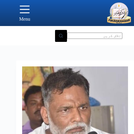
Ski
t
conten
Menu