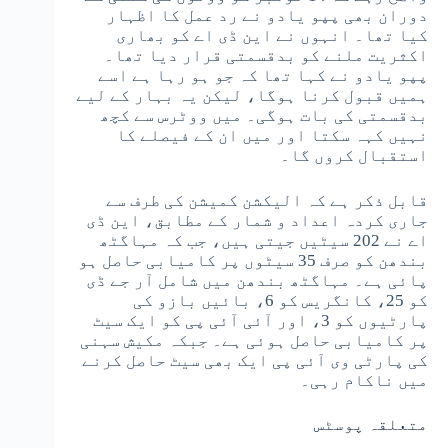
دوران بھی پپو یادو نے رد عمل کا اظہار
کیا تھا۔ انہوں نے این ڈی اے کو بھاری
اکثریت ملنے کو بدقسمتی قرار دیا تھا۔
پپو یادو نے کہا تھا کہ جو ہو رہا ہے اسے
ہمیں قبول کرنا ہوگا، لیکن یہ بہار کے لیے
بدقسمتی کی بات ہوگی۔ میں ووٹرس سے کچھ
نہیں کہہ سکتا اور میں ان کے فیصلے کا
استقبال کروں گا۔
قابل ذکر ہے کہ الیکشن کمیشن کی طرف سے
جاری کردہ اعداد و شمار کے مطابق، این ڈی
اے نے 202 سیٹیں جیتی ہیں، جب کہ مہاگٹھ
بندھن کو صرف 35 سیٹوں پر کامیابی حاصل ہو
پائی ہے۔ مہاگٹھ بندھن میں شامل آر جے ڈی
کو 25، کانگریس کو 6، بائیں بازو کی
پارٹیوں کو 3، اور آئی آئی پی کو ایک سیٹ
پر کامیابی حاصل ہوئی ہے۔ جبکہ مکیش سہنی
کی پارٹی وی آئی پی ایک بھی سیٹ حاصل کرنے
میں ناکام رہی۔
متعلقہ پوسٹس