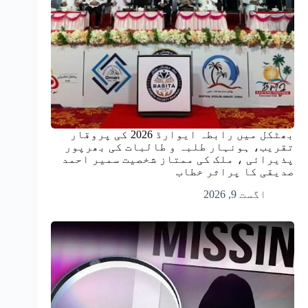
بھٹکل میں رابطہ ایوارڈ 2026 کی پروقار
تقریب، ہونہار طلبہ و طالبات کی بھرپور
پذیرائی ، ملک کی ممتاز شخصیت سمیر احمد
صدیقی کا پراثر خطاب
اگست 9, 2026