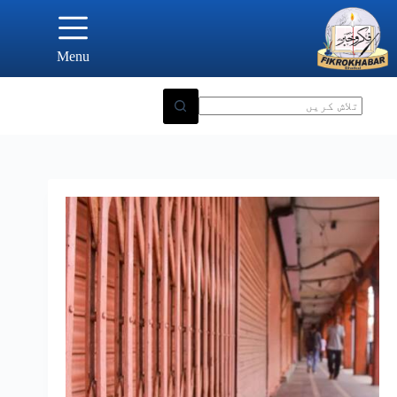
Ski
t
conten
Menu