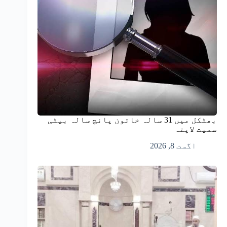
بھٹکل میں 31 سالہ خاتون پانچ سالہ بیٹی
سمیت لاپتہ
اگست 8, 2026