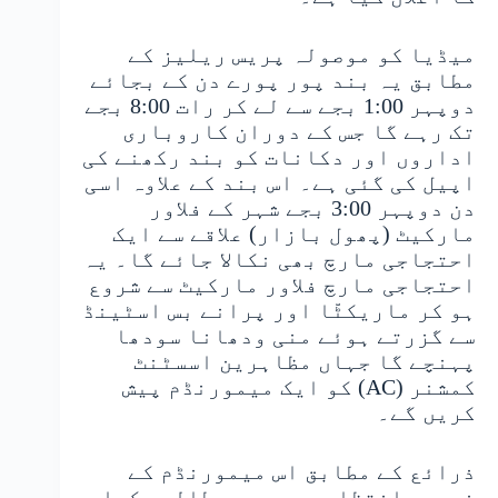
میڈیا کو موصولہ پریس ریلیز کے
مطابق یہ بند پور پورے دن کے بجائے
دوپہر 1:00 بجے سے لے کر رات 8:00 بجے
تک رہے گا جس کے دوران کاروباری
اداروں اور دکانات کو بند رکھنے کی
اپیل کی گئی ہے۔ اس بند کے علاوہ اسی
دن دوپہر 3:00 بجے شہر کے فلاور
مارکیٹ (پھول بازار) علاقے سے ایک
احتجاجی مارچ بھی نکالا جائے گا۔ یہ
احتجاجی مارچ فلاور مارکیٹ سے شروع
ہو کر ماریکٹّا اور پرانے بس اسٹینڈ
سے گزرتے ہوئے منی ودھانا سودھا
پہنچے گا جہاں مظاہرین اسسٹنٹ
کمشنر (AC) کو ایک میمورنڈم پیش
کریں گے۔
ذرائع کے مطابق اس میمورنڈم کے
ذریعے انتظامیہ سے یہ مطالبہ کیا