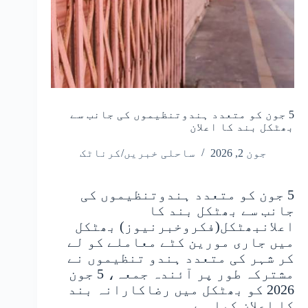
5 جون کو متعدد ہندوتنظیموں کی جانب سے
بھٹکل بند کا اعلان
جون 2, 2026
ساحلی خبریں/کرناٹک
5 جون کو متعدد ہندوتنظیموں کی
جانب سے بھٹکل بند کا
اعلانبھٹکل(فکروخبرنیوز) بھٹکل
میں جاری مورین کٹے معاملے کو لے
کر شہر کی متعدد ہندو تنظیموں نے
مشترکہ طور پر آئندہ جمعہ، 5 جون
2026 کو بھٹکل میں رضاکارانہ بند
کا اعلان کیا ہے۔