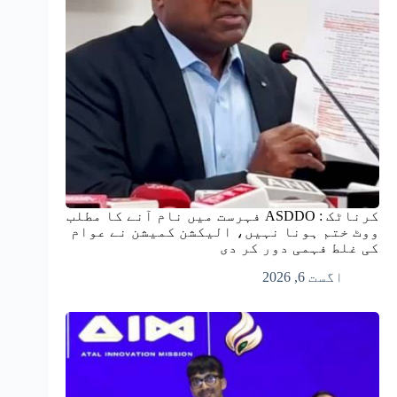
کرناٹک : ASDDO فہرست میں نام آنے کا مطلب
ووٹ ختم ہونا نہیں، الیکشن کمیشن نے عوام
کی غلط فہمی دور کر دی
اگست 6, 2026