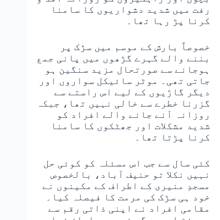
رفت میں شدید دشواریوں کا سامنا
کرنا پڑ رہا تھا۔
خصوصاً بارش کے موسم میں سڑک پر
بننے والے گہرے گڑھوں میں پانی جمع
ہوجانے سے صورتحال مزید سنگین ہو
جاتی تھی۔ موٹر سائیکل سواروں اور
دیگر گاڑیوں کے لیے اس راستے سے
گزرنا خطرے سے خالی نہیں تھا، جبکہ
روزانہ آنے جانے والے افراد کو
شدید مشکلات اور جھٹکوں کا سامنا
کرنا پڑتا تھا۔
کئی سال سے جب اس مسئلہ کو کوئی حل
نہیں نکلا تو حنیف آباد، بالخصوص
مسجدِ منیری کے اطراف کے مکینوں نے
خود ہی سڑک کی مرمت کا فیصلہ کیا۔
مقامی افراد نے اپنی ذاتی رقم سے
سیمنٹ اور دیگر ضروری سامان فراہم