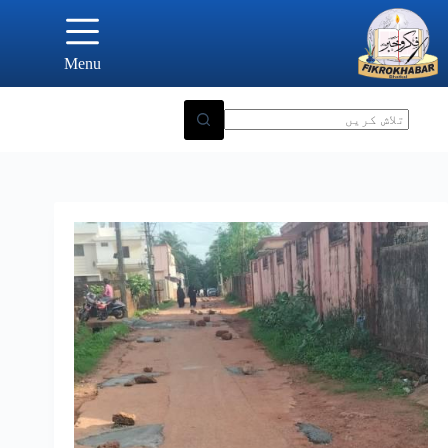
Ski
t
conten
Menu