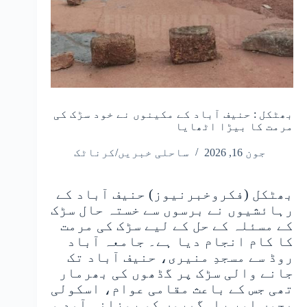
بھٹکل : حنیف آباد کے مکینوں نے خود سڑک کی
مرمت کا بیڑا اٹھایا
جون 16, 2026
ساحلی خبریں/کرناٹک
بھٹکل (فکروخبرنیوز) حنیف آباد کے
رہائشیوں نے برسوں سے خستہ حال سڑک
کے مسئلہ کے حل کے لیے سڑک کی مرمت
کا کام انجام دیا ہے۔ جامعہ آباد
روڈ سے مسجدِ منیری، حنیف آباد تک
جانے والی سڑک پر گڈھوں کی بھرمار
تھی جس کے باعث مقامی عوام، اسکولی
بچوں اور راہگیروں کو روزانہ آمد و