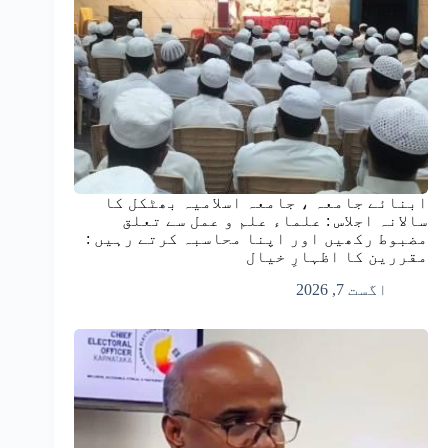
ابنائے جامعہ ، جامعہ اسلامیہ بھٹکل کا
سالانہ اجلاس : علماء علم و عمل سے تعلق
مضبوط رکھیں اور اپنا محاسبہ کرتے رہیں :
مقررین کا اظہارِ خیال
اگست 7, 2026