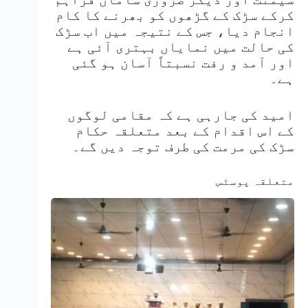
کرکے سڑک کے گڑھوں کو بھرنے کا کام
انجام دیا، جس کے نتیجہ میں اب سڑک
کی حالت میں نمایاں بہتری آئی ہے
اور آمد و رفت نسبتاً آسان ہو گئی
ہے۔
امید کی جارہی ہے کہ مقامی لوگوں
کے اس اقدام کے بعد متعلقہ حکام
سڑک کی مرمت کی طرف توجہ دیں گے۔
متعلقہ پوسٹس