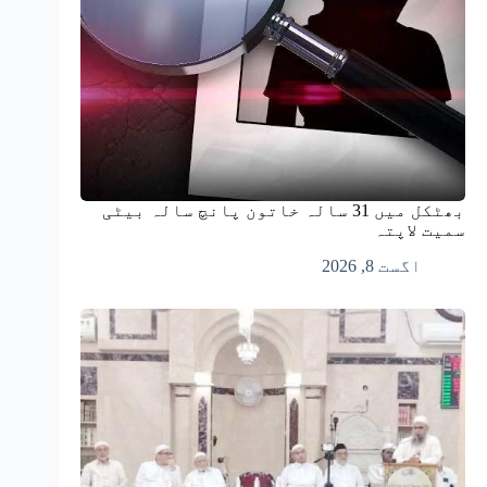
بھٹکل میں 31 سالہ خاتون پانچ سالہ بیٹی
سمیت لاپتہ
اگست 8, 2026