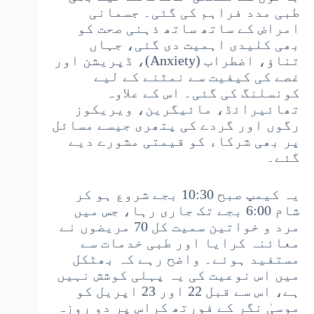
طبی مدد فراہم کی گئی۔ جسمانی
امراض کے ساتھ ساتھ ذہنی صحت کو
بھی کلیدی اہمیت دی گئی، جہاں
تناؤ، اضطراب (Anxiety)، ڈپریشن اور
غصے کی کیفیت سے نمٹنے کے لیے
کونسلنگ کی گئی۔ اس کے علاوہ
تھائیرائڈ، مائیگرین، ویریکوز
رگوں اور گردے کی پتھری جیسے مسائل
پر بھی شرکاء کو قیمتی مشورے دیے
گئے۔
یہ کیمپ صبح 10:30 بجے شروع ہو کر
شام 6:00 بجے تک جاری رہا، جس میں
مرد و خواتین سمیت کل 70 مریضوں نے
معائنہ کرایا اور طبی خدمات سے
مستفید ہوئے۔ واضح رہے کہ بھٹکل
میں اس نوعیت کی یہ پہلی کوشش نہیں
ہے، اس سے قبل 22 اور 23 اپریل کو
موسیٰ نگر کے فورتھ کراس پر دو روزہ