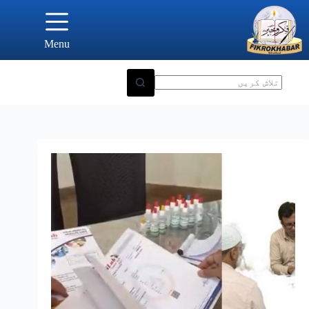
Ski
t
conten
Menu