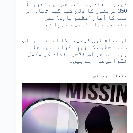
کیمپ منعقد ہوا تھا جس میں تقریباً
350 مریضوں کا علاج کیا گیا تھا۔ اس
مہم کا آغاز ‘عظیم ہاؤس’ میں
منعقدہ پہلے کیمپ سے ہوا تھا۔
ان تمام طبی کیمپوں کا انعقاد جناب
شوکت خطیب کی زیرِ نگرانی کیا جا
رہا ہے، جو اس فلاحی اقدام کی مکمل
نگرانی کر رہے ہیں۔
متعلقہ پوسٹس