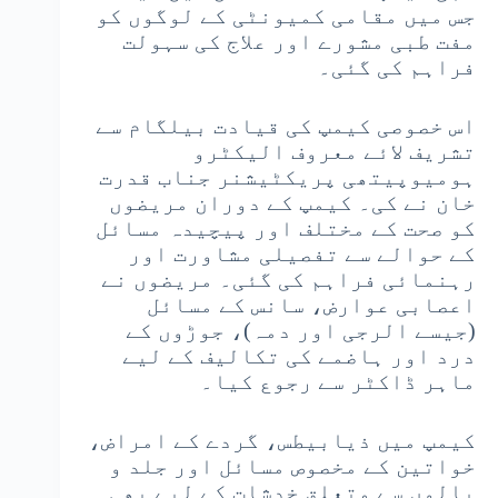
جس میں مقامی کمیونٹی کے لوگوں کو
مفت طبی مشورے اور علاج کی سہولت
فراہم کی گئی۔
اس خصوصی کیمپ کی قیادت بیلگام سے
تشریف لائے معروف الیکٹرو
ہومیوپیتھی پریکٹیشنر جناب قدرت
خان نے کی۔ کیمپ کے دوران مریضوں
کو صحت کے مختلف اور پیچیدہ مسائل
کے حوالے سے تفصیلی مشاورت اور
رہنمائی فراہم کی گئی۔ مریضوں نے
اعصابی عوارض، سانس کے مسائل
(جیسے الرجی اور دمہ)، جوڑوں کے
درد اور ہاضمے کی تکالیف کے لیے
ماہر ڈاکٹر سے رجوع کیا۔
کیمپ میں ذیابیطس، گردے کے امراض،
خواتین کے مخصوص مسائل اور جلد و
بالوں سے متعلق خدشات کے لیے بھی