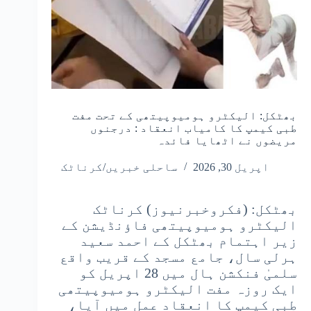
بھٹکل: الیکٹرو ہومیوپیتھی کے تحت مفت
طبی کیمپ کا کامیاب انعقاد : درجنوں
مریضوں نے اٹھایا فائدہ
اپریل 30, 2026
ساحلی خبریں/کرناٹک
بھٹکل: (فکروخبرنیوز) کرناٹک
الیکٹرو ہومیوپیتھی فاؤنڈیشن کے
زیر اہتمام بھٹکل کے احمد سعید
ہرلی سال، جامع مسجد کے قریب واقع
سلمیٰ فنکشن ہال میں 28 اپریل کو
ایک روزہ مفت الیکٹرو ہومیوپیتھی
طبی کیمپ کا انعقاد عمل میں آیا،