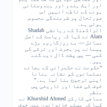
اور ایک ہندو اور ہندوستانی
ہونے کے ناطے انہیں اس
صورتحال پر شرمندگی محسوس
ہوتی ہے۔
اتراکھنڈ کے رہائشی Shadab
Alam نے کہا کہ ریاست کے اصل
مسائل — بے روزگاری، بڑے
پیمانے پر ہجرت اور ترقی کی
کمی — پسِ پشت ڈال دیے گئے
ہیں۔
“حکومت نے حکمرانی کے بجائے
مسلمانوں کو نشانہ بنانا
اپنی ترجیح بنا لیا ہے۔”
خوف کی فضا اور تاریخی پس
منظر
سماجی کارکن Khurshid Ahmed نے
کہا کہ مسلم خاندانوں میں خوف