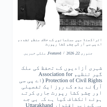
اتراکھنڈ میں مسلمانوں کے خلاف منظم تشدد،
اے پی سی آر کی چشم کشا رپورٹ
جنوری 22, 2026
Featured
,
ملکی خبریں
شہری آزادیوں کے تحفظ کی ملک
گیر تنظیم Association for
Protection of Civil Rights (اے پی سی
آر) نے بدھ کے روز ایک تفصیلی
اور چشم کشا رپورٹ جاری کرتے
ہوئے انکشاف کیا ہے کہ بی جے
پی کے زیرِ اقتدار Uttarakhand