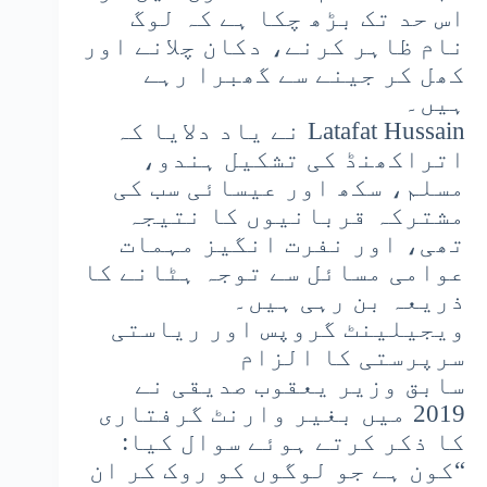
اس حد تک بڑھ چکا ہے کہ لوگ
نام ظاہر کرنے، دکان چلانے اور
کھل کر جینے سے گھبرا رہے
ہیں۔
Latafat Hussain نے یاد دلایا کہ
اتراکھنڈ کی تشکیل ہندو،
مسلم، سکھ اور عیسائی سب کی
مشترکہ قربانیوں کا نتیجہ
تھی، اور نفرت انگیز مہمات
عوامی مسائل سے توجہ ہٹانے کا
ذریعہ بن رہی ہیں۔
ویجیلینٹ گروپس اور ریاستی
سرپرستی کا الزام
سابق وزیر یعقوب صدیقی نے
2019 میں بغیر وارنٹ گرفتاری
کا ذکر کرتے ہوئے سوال کیا:
“کون ہے جو لوگوں کو روک کر ان