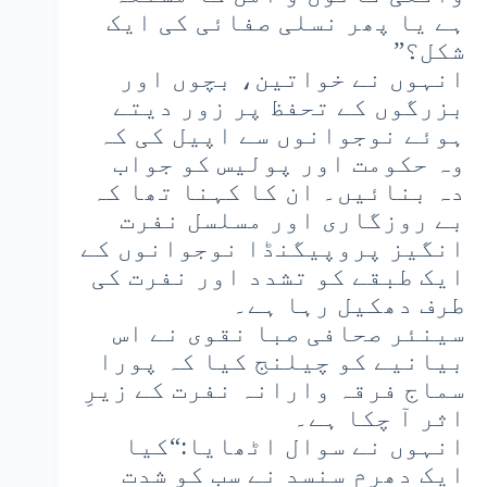
ہے یا پھر نسلی صفائی کی ایک
شکل؟”
انہوں نے خواتین، بچوں اور
بزرگوں کے تحفظ پر زور دیتے
ہوئے نوجوانوں سے اپیل کی کہ
وہ حکومت اور پولیس کو جواب
دہ بنائیں۔ ان کا کہنا تھا کہ
بے روزگاری اور مسلسل نفرت
انگیز پروپیگنڈا نوجوانوں کے
ایک طبقے کو تشدد اور نفرت کی
طرف دھکیل رہا ہے۔
سینئر صحافی صبا نقوی نے اس
بیانیے کو چیلنج کیا کہ پورا
سماج فرقہ وارانہ نفرت کے زیرِ
اثر آ چکا ہے۔
انہوں نے سوال اٹھایا:“کیا
ایک دھرم سنسد نے سب کو شدت