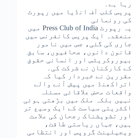
رہا ہے۔
پریس کلب آف انڈیا میں رپورٹ
کی رونمائی
یہ رپورٹ Press Club of India میں
منعقدہ ایک پریس کانفرنس میں
جاری کی گئی، جس میں نامور
قانون دانوں، صحافیوں، سابق
بیوروکریٹس اور انسانی حقوق
کے کارکنان نے شرکت کی۔
مقررین نے خبردار کیا کہ
اتراکھنڈ میں پیش آنے والے
واقعات محض علاقائی مسئلہ
نہیں بلکہ ملک میں بڑھتی ہوئی
اکثریتی سیاست کے ایک وسیع تر
اور تشویشناک رجحان کی علامت
ہیں، جہاں ریاستی طاقت،
ویجیلینٹ گروپس اور انتظامی