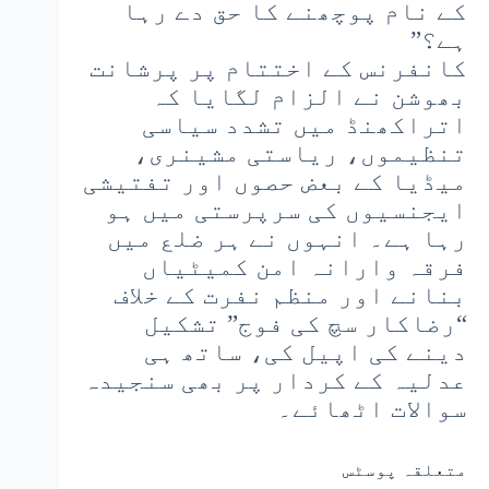
کے نام پوچھنے کا حق دے رہا
ہے؟”
کانفرنس کے اختتام پر پرشانت
بھوشن نے الزام لگایا کہ
اتراکھنڈ میں تشدد سیاسی
تنظیموں، ریاستی مشینری،
میڈیا کے بعض حصوں اور تفتیشی
ایجنسیوں کی سرپرستی میں ہو
رہا ہے۔ انہوں نے ہر ضلع میں
فرقہ وارانہ امن کمیٹیاں
بنانے اور منظم نفرت کے خلاف
“رضاکار سچ کی فوج” تشکیل
دینے کی اپیل کی، ساتھ ہی
عدلیہ کے کردار پر بھی سنجیدہ
سوالات اٹھائے۔
متعلقہ پوسٹس