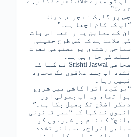
“آپ تو میرے خلاف نعرے لگا رہے
تھے؟”
جس پر گاہک نے جواب دیا:
“آپ کا کام اچھا ہے۔”
ان کے مطابق یہ واقعہ اس بات
کی علامت ہے کہ کس طرح حقیقی
سماجی رشتوں پر مصنوعی نفرت
مسلط کی جا رہی ہے۔
صحافی Srishti Jaswal نے کہا کہ
تشدد اب چند علاقوں تک محدود
نہیں رہا۔
“جو کچھ اترا کاشی میں شروع
ہوا تھا، وہ اب چمولی اور
دیگر اضلاع تک پھیل چکا ہے۔”
انہوں نے کہا کہ “غیر قانونی
جانچ” کے نام پر شہریوں کو
سماجی اخراج، جسمانی تشدد
اور معاشی تباہی کا سامنا ہے،