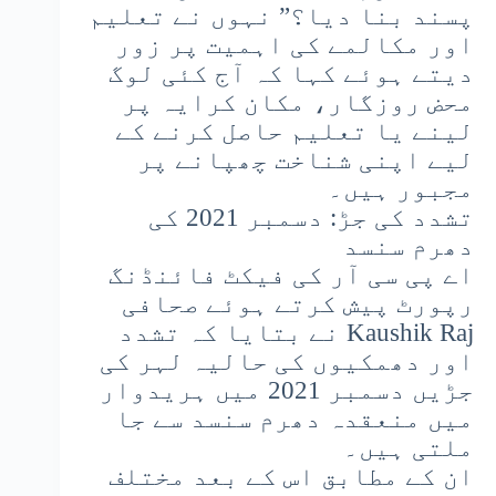
پسند بنا دیا؟” نہوں نے تعلیم
اور مکالمے کی اہمیت پر زور
دیتے ہوئے کہا کہ آج کئی لوگ
محض روزگار، مکان کرایہ پر
لینے یا تعلیم حاصل کرنے کے
لیے اپنی شناخت چھپانے پر
مجبور ہیں۔
تشدد کی جڑ: دسمبر 2021 کی
دھرم سنسد
اے پی سی آر کی فیکٹ فائنڈنگ
رپورٹ پیش کرتے ہوئے صحافی
Kaushik Raj نے بتایا کہ تشدد
اور دھمکیوں کی حالیہ لہر کی
جڑیں دسمبر 2021 میں ہریدوار
میں منعقدہ دھرم سنسد سے جا
ملتی ہیں۔
ان کے مطابق اس کے بعد مختلف