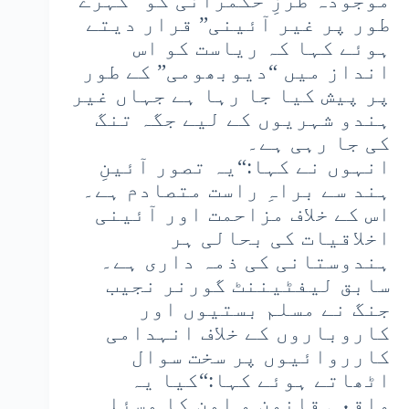
موجودہ طرزِ حکمرانی کو “گہرے
طور پر غیر آئینی” قرار دیتے
ہوئے کہا کہ ریاست کو اس
انداز میں “دیوبھومی” کے طور
پر پیش کیا جا رہا ہے جہاں غیر
ہندو شہریوں کے لیے جگہ تنگ
کی جا رہی ہے۔
انہوں نے کہا:“یہ تصور آئینِ
ہند سے براہِ راست متصادم ہے۔
اس کے خلاف مزاحمت اور آئینی
اخلاقیات کی بحالی ہر
ہندوستانی کی ذمہ داری ہے۔
سابق لیفٹیننٹ گورنر نجيب
جنگ نے مسلم بستیوں اور
کاروباروں کے خلاف انہدامی
کارروائیوں پر سخت سوال
اٹھاتے ہوئے کہا:“کیا یہ
واقعی قانون و امن کا مسئلہ