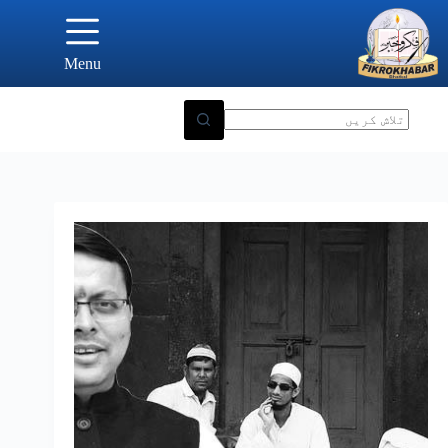
Ski
t
conten
Menu