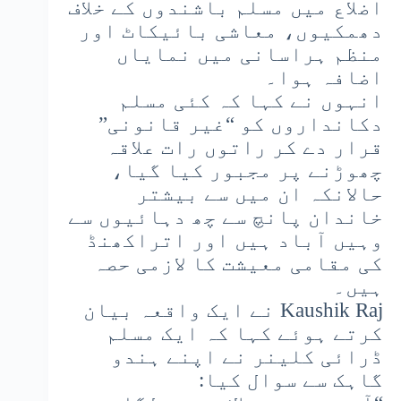
اضلاع میں مسلم باشندوں کے خلاف
دھمکیوں، معاشی بائیکاٹ اور
منظم ہراسانی میں نمایاں
اضافہ ہوا۔
انہوں نے کہا کہ کئی مسلم
دکانداروں کو “غیر قانونی”
قرار دے کر راتوں رات علاقہ
چھوڑنے پر مجبور کیا گیا،
حالانکہ ان میں سے بیشتر
خاندان پانچ سے چھ دہائیوں سے
وہیں آباد ہیں اور اتراکھنڈ
کی مقامی معیشت کا لازمی حصہ
ہیں۔
Kaushik Raj نے ایک واقعہ بیان
کرتے ہوئے کہا کہ ایک مسلم
ڈرائی کلینر نے اپنے ہندو
گاہک سے سوال کیا: