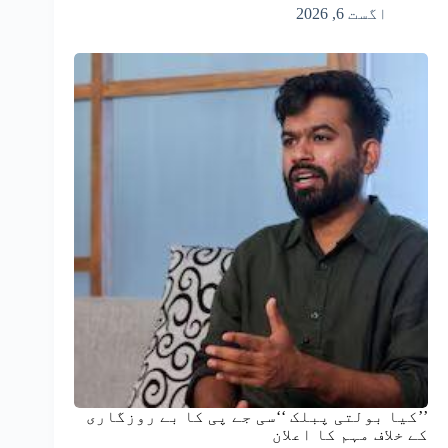
اگست 6, 2026
’’کیا بولتی پبلک ‘‘سی جے پی کا بے روزگاری
کے خلاف مہم کا اعلان