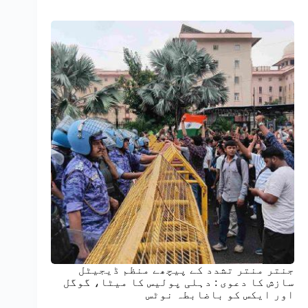
جنتر منتر تشدد کے پیچھے منظم ڈیجیٹل
سازش کا دعوی : دہلی پولیس کا میٹا، گوگل
اور ایکس کو باضابطہ نوٹس