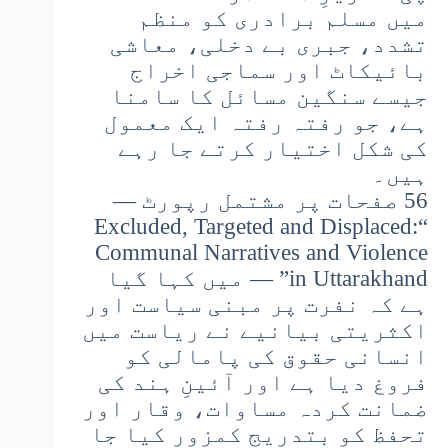
میں مسلم برادری کو منظم
تشدد، جبری بے دخلی، معاشی
بائیکاٹ اور سماجی اخراج
جیسے سنگین مسائل کا سامنا
ہے، جو رفتہ رفتہ ایک معمول
کی شکل اختیار کرتے جا رہے
ہیں۔
56 صفحات پر مشتمل رپورٹ —
“Excluded, Targeted and Displaced:
Communal Narratives and Violence
in Uttarakhand” — میں کہا گیا
ہے کہ نفرت پر مبنی سیاست اور
اکثریتی بیانیے نے ریاست میں
انسانی حقوق کی پامالی کو
فروغ دیا ہے اور آئینِ ہند کی
ضمانت کردہ مساوات، وقار اور
تحفظ کو بتدریج کمزور کیا جا