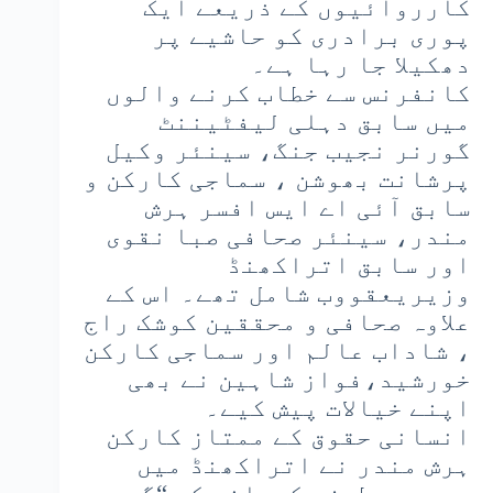
کارروائیوں کے ذریعے ایک
پوری برادری کو حاشیے پر
دھکیلا جا رہا ہے۔
کانفرنس سے خطاب کرنے والوں
میں سابق دہلی لیفٹیننٹ
گورنر نجیب جنگ، سینئر وکیل
پرشانت بھوشن ، سماجی کارکن و
سابق آئی اے ایس افسر ہرش
مندر، سینئر صحافی صبا نقوی
اور سابق اتراکھنڈ
وزیریعقووب شامل تھے۔ اس کے
علاوہ صحافی و محققین کوشک راج
، شاداب عالم اور سماجی کارکن
خورشید،فواز شاہین نے بھی
اپنے خیالات پیش کیے۔
انسانی حقوق کے ممتاز کارکن
ہرش مندر نے اتراکھنڈ میں