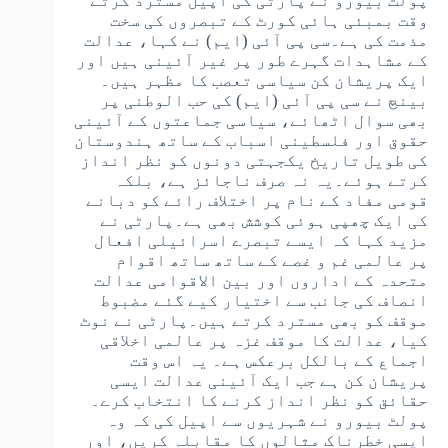
پولٹ بیورو نے پارٹی کی اپیل مسترد کرتے
وقت بمبئی ہائی کورٹ کے تبصروں کی سخت
مذمت کی ہے۔سی پی آئی (ایم) نے کہا، عدالت
کے مشاہدات گہرے طور پر غیر آئینی ہیں اور
ایک پریشان کن سیاسی تعصب کا مظہر ہیں۔
بینچ نے سی پی آئی (ایم) کی حب الوطنی پر
بھی سوال اٹھائے، سیاسی جماعتوں کے آئینی
حقوق اور فلسطینی اسباب کے ساتھ ہندوستان
کی طویل تاریخ یکجہتی دونوں کو نظر انداز
کرتے ہوئے۔یہ نہ صرف ناجائز ہے، بلکہ
قومی مفاد کے نام پر اختلاف رائے کو دبانے
کی ایک چھپی ہوئی کوشش بھی ہے۔پارٹی نے
مزید کہا کہ ایسے تبصرے اسرائیلی افعال
پر عالمی غم و غصے کے ساتھ ساتھ اقوام
متحدہ کے اداروں اور بین الاقوامی عدالت
انصاف کی جانب سے اختیار کیے گئے مضبوط
موقف کو بھی مسترد کرتے ہیں۔پارٹی نے نوٹ
کیا، عدالت کا موقف غزہ پر عالمی اخلاقی
اجماع کے بالکل برعکس ہے۔ یہ اس وقت
پریشان کن ہے جب ایک آئینی عدالت ایسی
حقائق کو نظر انداز کرنے کا انتخاب کرے۔
پولٹ بیورو نے شہریوں سے اپیل کی کہ وہ
ایسی خطرناک مثالوں کا مقابلہ کریں، اور