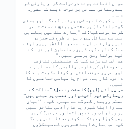
سوال اٹھاتے ہوئے درخواست گزار پارٹی کو
ہندوستانی مسائل پر توجہ دینے کا مشورہ
دیا۔
ہائی کورٹ کے جسٹس رویندر گھوگے اور جسٹس
گوتم انکھاڑ پر مشتمل بینچ نے سخت تبصرہ
کرتے ہوئے کہا: کہ "ہمارے ملک میں پہلے ہی
بہت سے مسائل ہیں، ہم اس طرح کی چیزیں
نہیں چاہتے۔ آپ سب محدود النظر ہیں، اپنے
ملک کے لیے کچھ کریں، فلسطین اور غزہ کے
لیے بولنا وطن پرستی نہیں۔”
عدالت نے مزید کہا کہ فلسطینی تنازعہ
ہندوستان کی خارجہ پالیسی کا مسئلہ ہے
اور اس پر موقف اختیار کرنا حکومت ہند کا
دائرہ کار ہے، عوام یا سیاسی جماعتوں کا
نہیں۔
سی پی آئی (ایم) کا سخت ردعمل: "عدالت کے
ریمارکس غیر آئینی اور تعصب پر مبنی ہیں”
جسٹس رویندر گھوگے نے تبصرہ کیا، ’’جہاں
ہمارا اپنا شہری یا عام آدمی متاثر نہیں
ہو رہا، آپ وہ کیوں اٹھا رہے ہیں؟ کہیں
بھی کوڑا پھینکنا کوئی مسئلہ نہیں ہے؟
کیا جب ہمارے اپنے شہریوں کے سینکڑوں