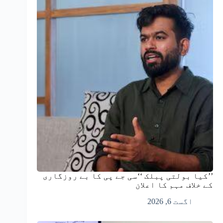
’’کیا بولتی پبلک ‘‘سی جے پی کا بے روزگاری
کے خلاف مہم کا اعلان
اگست 6, 2026