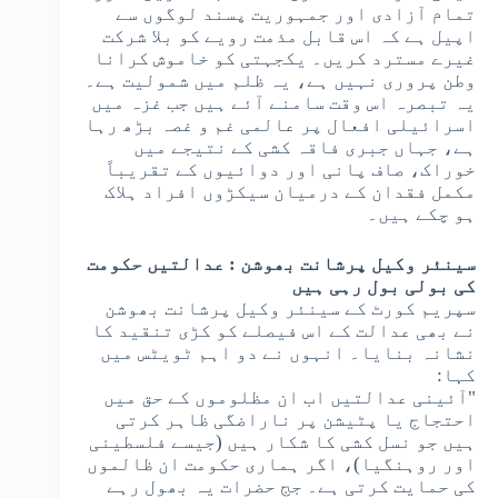
تمام آزادی اور جمہوریت پسند لوگوں سے
اپیل ہے کہ اس قابل مذمت رویے کو بلا شرکت
غیرے مسترد کریں۔ یکجہتی کو خاموش کرانا
وطن پروری نہیں ہے، یہ ظلم میں شمولیت ہے۔
یہ تبصرہ اس وقت سامنے آئے ہیں جب غزہ میں
اسرائیلی افعال پر عالمی غم و غصہ بڑھ رہا
ہے، جہاں جبری فاقہ کشی کے نتیجے میں
خوراک، صاف پانی اور دوائیوں کے تقریباً
مکمل فقدان کے درمیان سیکڑوں افراد ہلاک
ہو چکے ہیں۔
سینئر وکیل پرشانت بھوشن : عدالتیں حکومت
کی بولی بول رہی ہیں
سپریم کورٹ کے سینئر وکیل پرشانت بھوشن
نے بھی عدالت کے اس فیصلے کو کڑی تنقید کا
نشانہ بنایا۔ انہوں نے دو اہم ٹویٹس میں
کہا:
"آئینی عدالتیں اب ان مظلوموں کے حق میں
احتجاج یا پٹیشن پر ناراضگی ظاہر کرتی
ہیں جو نسل کشی کا شکار ہیں (جیسے فلسطینی
اور روہنگیا)، اگر ہماری حکومت ان ظالموں
کی حمایت کرتی ہے۔ جج حضرات یہ بھول رہے