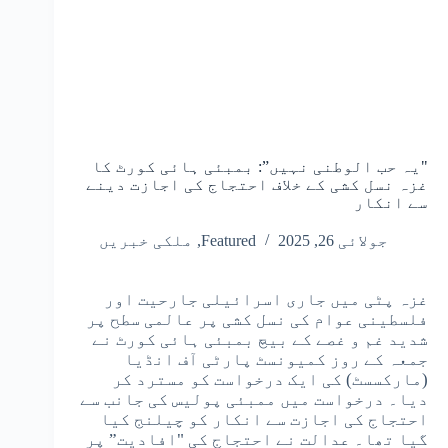
"یہ حب الوطنی نہیں”: بمبئی ہائی کورٹ کا
غزہ نسل کشی کے خلاف احتجاج کی اجازت دینے
سے انکار
جولائی 26, 2025
Featured
,
ملکی خبریں
غزہ پٹی میں جاری اسرائیلی جارحیت اور
فلسطینی عوام کی نسل کشی پر عالمی سطح پر
شدید غم و غصے کے بیچ بمبئی ہائی کورٹ نے
جمعہ کے روز کمیونسٹ پارٹی آف انڈیا
(مارکسسٹ) کی ایک درخواست کو مسترد کر
دیا۔ درخواست میں ممبئی پولیس کی جانب سے
احتجاج کی اجازت سے انکار کو چیلنج کیا
گیا تھا۔ عدالت نے احتجاج کی "افادیت” پر