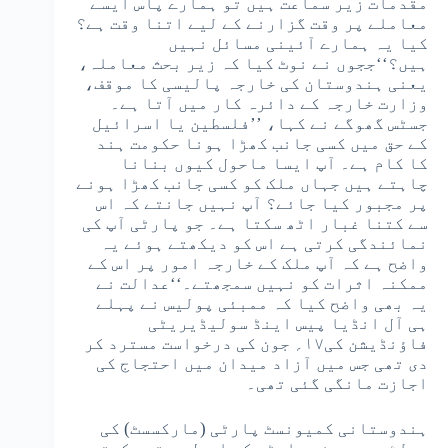
مقدمات زیر سماعت ہیں تو ہمارے پاس ایسے
معاملے پر وقت گزارنے کے لیے اتنا وقت ہے؟
کیا یہ ہمارے آئینی مسائل نہیں
ہیں؟‘‘ججوں نے نوٹ کیا کہ زیر بحث معاملہ،
یعنی ہندوستان کی خارجہ پالیسی کا موقف،
وزارت خارجہ کے دائرہ کار میں آتا ہے۔
جسٹس گھوگے نے کہا، ’’فلسطین یا اسرائیل
کے حق میں کسی جانب کھڑا ہونا حکومت ہند
کا کام ہے۔ آپ ایسا ماحول کیوں بنانا
چاہتے ہیں جہاں ملک کو کسی جانب کھڑا ہونے
پر مجبور کیا جائے؟ آپ نہیں جانتے کہ اس
سے کتنا غبار اٹھ سکتا ہے۔ جو پارٹی آپ کی
نمائندگی کرتی ہے اس کو دیکھتے ہوئے یہ
واضح ہے کہ آپ ملک کے خارجہ امور پر اس کے
ممکنہ اثرات کو نہیں سمجھتے۔‘‘عدالت نے
یہ بھی واضح کیا کہ ممبئی پولیس نے پہلے
ہی آل انڈیا پیس اینڈ سولیڈیریٹی
فاؤنڈیشن کی۱۷؍ جون کی درخواست مسترد کر
دی تھی جس میں آزاد میدان میں احتجاج کی
اجازت مانگی گئی تھی۔
ہندوستانی کمیونسٹ پارٹی (مارکسسٹ) کی