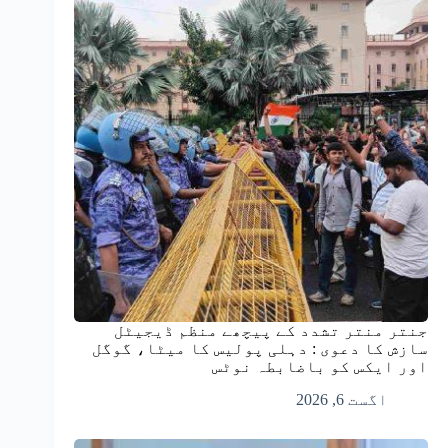
جنتر منتر تشدد کے پیچھے منظم ڈیجیٹل
سازش کا دعوی : دہلی پولیس کا میٹا، گوگل
اور ایکس کو باضابطہ نوٹس
اگست 6, 2026