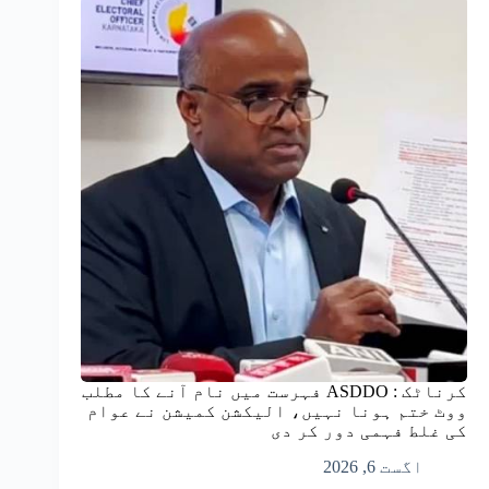
کرناٹک : ASDDO فہرست میں نام آنے کا مطلب
ووٹ ختم ہونا نہیں، الیکشن کمیشن نے عوام
کی غلط فہمی دور کر دی
اگست 6, 2026