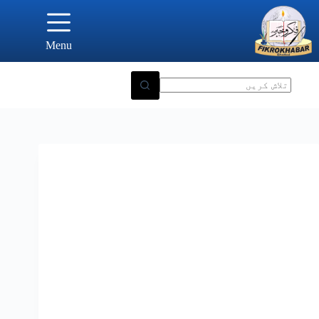
Ski
t
conten
Menu