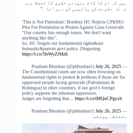
ہیں کہ ان کا کام بنیادی حقوق کا تحفظ ہے،
نہ کہ حکومت کی پالیسی کو دہرانا۔”
'This is Not Patriotism': Bombay HC Rejects CPI(M)'s
Plea For Permission to Protest Against Gaza Genocide.
“Our country has enough issues. We don't want
anything like this”.
So, HC forgets our fundamental rights&our
humanity&parrots govt policy. Disgusting
https://t.co/5IsWyZrMzh
July 26, 2025
— Prashant Bhushan (@pbhushan1)
The Constitutional courts are now often frowning on
fundamental rights to protest & petitions if those are for
oppressed people facing genocide (Palestinians &
Rohingya) in other countries, if our govt’s foreign
policy supports the inhuman oppressors.
Judges are forgetting that…
https://t.co/tMQnCPgyxh
July 26, 2025
— Prashant Bhushan (@pbhushan1)
متعلقہ پوسٹس