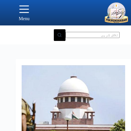
Ski
t
conten
Menu