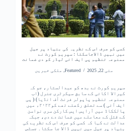
کسی کو صرف اس کے نظریہ کی بنیاد پر جیل
میں نہیں ڈالاجاسکتا : سپریم کورٹ نے
ممنوعہ تنظیم پی ایف ائی لیڈر کو دی ضمانت
مئی 22, 2025
Featured
,
ملکی خبریں
سپریم کورٹ نے بدھ کو عبدالستار، جو کہ
کیرالا اکائی کے سابق سیکرٹری جنرل (اب
ممنوعہ تنظیم پاپولر فرنٹ آف انڈیا) ( پی
ایف آئی ) سے تعلق رکھتے تھے کو۲۰۲۲ء میں
پالککاڈ میں آرایس ایس کارکن سری نواسن
کے قتل کے معاملے میں ضمانت دے دی، جبکہ
عدالت نے کہا کہ کسی کو صرف اس کے نظریے کی
بنیاد پر جیل میں نہیں ڈالا جا سکتا۔ جسٹس