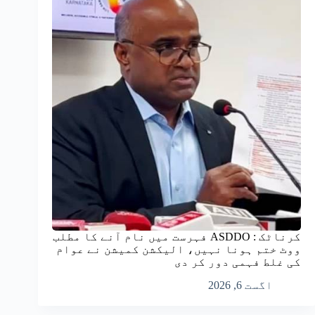
کرناٹک : ASDDO فہرست میں نام آنے کا مطلب
ووٹ ختم ہونا نہیں، الیکشن کمیشن نے عوام
کی غلط فہمی دور کر دی
اگست 6, 2026