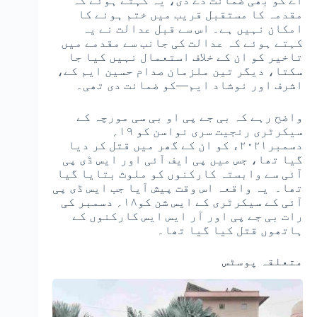
اے کو بھی ضمانت دے دی، یہ کہتے ہوئے کہ
مقدمہ کا مستقبل قریب میں ختم ہونے کا
امکان نہیں ہے۔ اس سے قبل عدالت نے یہ
کہتے ہوئے کہ عدالت کی جانب سے مقدمے میں
تاخیر کو ان کے خلاف استعمال نہیں کیا جا
سکتا، دیگر تین ملزمان صدام حسین ایم کے،
اشرف اور نوشاد ایم—کو ضمانت دی تھی۔
واضح رہے کہ بی جے پی او بی سی مورچہ کے
سیکرٹری رنجیت سری نواسن کو ۱۹؍
دسمبر۲۰۲۱ء کو ان کے گھر میں قتل کر دیا
گیا تھا، جس میں پی ایف آئی اور ایس ڈی پی
آئی سے وابستہ کارکنوں کو ملوث بتایا گیا
تھا۔ یہ واقعہ اس وقت پیش آیا جب ایس ڈی پی
آئی کے سیکرٹری کے ایس شن کو۱۸؍ دسمبر کی
رات بی جے پی اور آر ایس ایس کارکنوں کے
ہاتھوں قتل کیا گیا تھا۔
متعلقہ پوسٹس