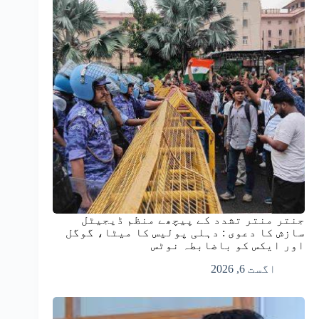
جنتر منتر تشدد کے پیچھے منظم ڈیجیٹل
سازش کا دعوی : دہلی پولیس کا میٹا، گوگل
اور ایکس کو باضابطہ نوٹس
اگست 6, 2026