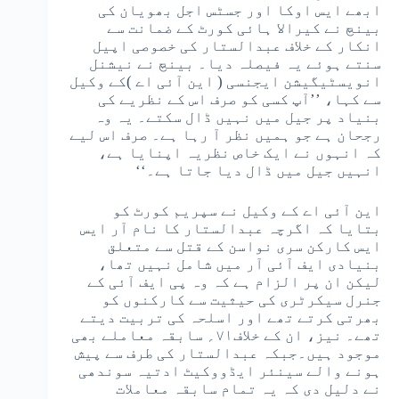
ابھے ایس اوکا اور جسٹس اجل بھویان کی
بینچ نے کیرالا ہائی کورٹ کے ضمانت سے
انکار کے خلاف عبدالستار کی خصوصی اپیل
سنتے ہوئے یہ فیصلہ دیا۔ بینچ نے نیشنل
انویسٹیگیشن ایجنسی ( این آئی اے )کے وکیل
سے کہا، ’’آپ کسی کو صرف اس کے نظریے کی
بنیاد پر جیل میں نہیں ڈال سکتے۔ یہ وہ
رجحان ہے جو ہمیں نظر آ رہا ہے۔ صرف اس لیے
کہ انہوں نے ایک خاص نظریہ اپنایا ہے،
انہیں جیل میں ڈال دیا جاتا ہے۔‘‘
این آئی اے کے وکیل نے سپریم کورٹ کو
بتایا کہ اگرچہ عبدالستار کا نام آر ایس
ایس کارکن سری نواسن کے قتل سے متعلق
بنیادی ایف آئی آر میں شامل نہیں تھا،
لیکن ان پر الزام ہے کہ وہ پی ایف آئی کے
جنرل سیکرٹری کی حیثیت سے کارکنوں کو
بھرتی کرتے تھے اور اسلحہ کی تربیت دیتے
تھے۔ نیز، ان کے خلاف۷۱؍ سابقہ معاملے بھی
موجود ہیں۔جبکہ عبدالستار کی طرف سے پیش
ہونے والے سینئر ایڈووکیٹ ادتیہ سوندھی
نے دلیل دی کہ یہ تمام سابقہ معاملات