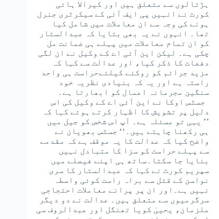
ہڑتالوں سے متعلق ہیں اور کیرالا ہائی
کورٹ نے انہیں پی ایف آئی کے سیکرٹری جنرل
ہونے کی وجہ سے ان معاملات میں شامل کیا
تھا۔ انہوں نے یہ بھی بتایا کہ عبدالستار
کو ان تمام معاملات میں پہلے ہی ضمانت مل
چکی ہے۔ لیکن این آئی اے کے وکیل نے ان لگی
دفعات کا ذکر کیا، اور عدالت سے کہا کہ
مزید جرائم کو روکنے کیلئےحراست ہی واحد
راستہ ہے اور یہ کہ بنیادی نظریہ خود
سنگین مجرمانہ اعمال کو ابھارتا ہے۔
جسٹس اوکا نے این آئی اے کے وکیل کی اس
دلیل پر تشویش کا اظہار کرتے ہوئے کہا کہ
’’ یہی تو مسئلہ ہے۔ آپ اس شخص کو جیل میں
ہی رکھنا چاہتے ہیں۔‘‘ جسٹس بھویان نے
واضح کیا کہ عدالت کا یہ موقف ہے کہ مقدمے
سے پہلے حراست کو سزا کا متبادل نہیں
بنایا جا سکتا۔ساتھ ہی اپنے فیصلے میں
سپریم کورٹ نے کہا کہ عبدالستار کا سری
نواسن کے قتل سے براہ راست کوئی واسطہ
نہیں ہے۔اور ان پر پرانے معاملات احتجاجی
سرگرمیوں سے متعلق ہیں۔ عدالت نے دو دیگر
ملزمان، یحییٰ کویا تھنگل اور عبدالروف سی