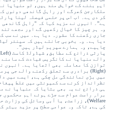
ایم بننے کے خواہش مند ہیں، تو منیاپا نے 
ملکارجن کھرگے اور راہل گاندھی دونوں کے
کر دی ہے۔ اب اس پر حتمی فیصلہ لینا پارٹی
ہے”۔ انہوں نے مزید کہا کہ "راہل گاندھی ن
وہ ہر چیز کا خیال رکھیں گے اور مجھے تندہ
جاری رکھنے کا مشورہ دیا ہے۔ میں نے سب کچ
دیا ہے۔ وہ بخوبی جانتے ہیں کہ سینئر لیڈ
چاہیے، وہ ہمارے سپریم لیڈر ہیں”۔
والے منیاپا نے کانگریس قیادت کے سامنے 
(Right) برادری سے تعلق رکھنے والے جی 
میں بڑی نمائندگی مل چکی ہے، ایسے میں دل
نظرانداز کرنے سے کمیونٹی میں غلط پیغام 
ہی ذرائع نے یہ بھی بتایا کہ منیاپا نے م
Welfare)، زراعت، یا آبی وسائل کی وزار
کی ہے، تاکہ وہ عوامی سطح پر مزید بہتر کا