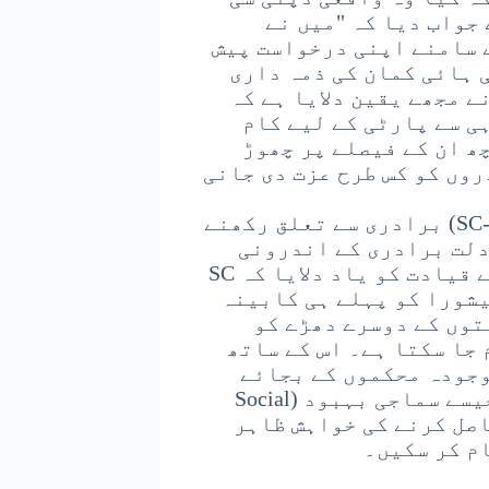
جواب دیا کہ "میں نے
 سامنے اپنی درخواست پیش
 ہائی کمان کی ذمہ داری
ے مجھے یقین دلایا ہے کہ
ی سے پارٹی کے لیے کام
ھ ان کے فیصلے پر چھوڑ
روں کو کس طرح عزت دی جانی
پارٹی ذرائع کے مطابق، شیڈولڈ کاسٹ (SC-Left) برادری سے تعلق رکھنے
دلت برادری کے اندرونی
توازن کا معاملہ بھی اٹھایا ہے۔ انہوں نے قیادت کو یاد دلایا کہ SC
پرمیشورا کو پہلے ہی کابینہ
توں کے دوسرے دھڑے کو
جا سکتا ہے۔ اس کے ساتھ
وجودہ محکموں کے بجائے
براہِ راست عوام سے جڑے ہوئے اہم محکموں جیسے سماجی بہبود (Social
ت حاصل کرنے کی خواہش ظاہر
م کر سکیں۔