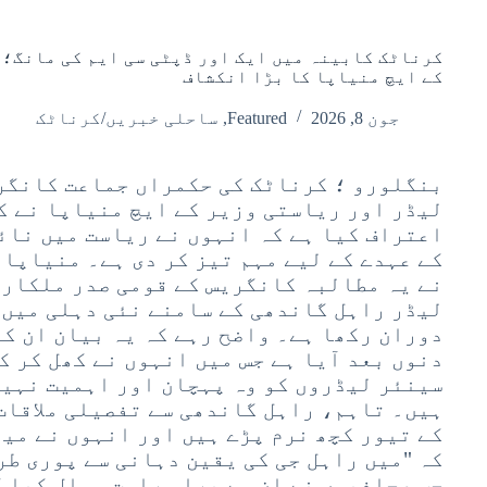
کرناٹک کابینہ میں ایک اور ڈپٹی سی ایم کی مانگ؛ 
کے ایچ منیاپا کا بڑا انکشاف
جون 8, 2026
Featured
,
ساحلی خبریں/کرناٹک
بنگلورو ؛ کرناٹک کی حکمراں جماعت کانگر
لیڈر اور ریاستی وزیر کے ایچ منیاپا نے کھ
اعتراف کیا ہے کہ انہوں نے ریاست میں نائب
کے عہدے کے لیے مہم تیز کر دی ہے۔ منیاپا 
نے یہ مطالبہ کانگریس کے قومی صدر ملکار
لیڈر راہل گاندھی کے سامنے نئی دہلی میں 
دوران رکھا ہے۔ واضح رہے کہ یہ بیان ان کے
دنوں بعد آیا ہے جس میں انہوں نے کھل کر ک
سینئر لیڈروں کو وہ پہچان اور اہمیت نہیں
ہیں۔ تاہم، راہل گاندھی سے تفصیلی ملاقات
کے تیور کچھ نرم پڑے ہیں اور انہوں نے میڈ
کہ "میں راہل جی کی یقین دہانی سے پوری طر
جب صحافیوں نے ان سے براہِ راست سوال کیا 