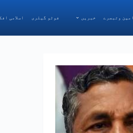
مین وتبصرے
خبریں
فوٹو گیلری
اسلامی افک