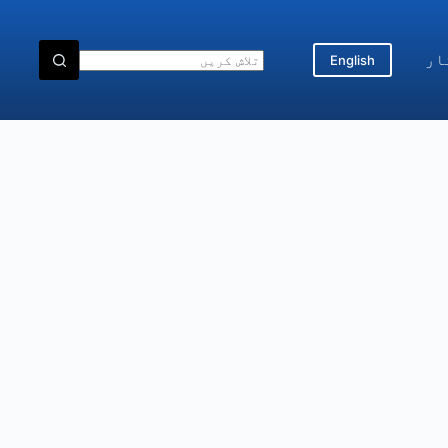
ار
English