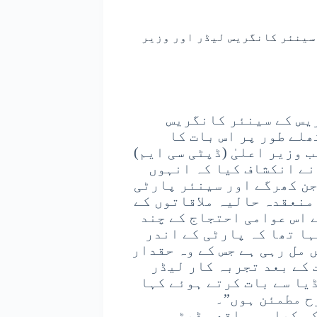
سینئر کانگریس لیڈر اور وزیر
یس کے سینئر کانگریس
لے طور پر اس بات کا
 وزیر اعلیٰ (ڈپٹی سی ایم)
نے انکشاف کیا کہ انہوں
جن کھرگے اور سینئر پارٹی
منعقدہ حالیہ ملاقاتوں کے
 اس عوامی احتجاج کے چند
ہا تھا کہ پارٹی کے اندر
 مل رہی ہے جس کے وہ حقدار
 کے بعد تجربہ کار لیڈر
یا سے بات کرتے ہوئے کہا
ح مطمئن ہوں”۔
کہ کیا وہ واقعی ڈپٹی سی