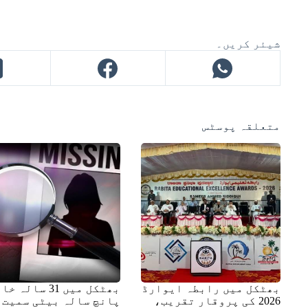
شیئر کریں۔
متعلقہ پوسٹس
بھٹکل میں رابطہ ایوارڈ
بھٹکل میں 31 سالہ
2026 کی پروقار تقریب،
پانچ سالہ بیٹی سمیت