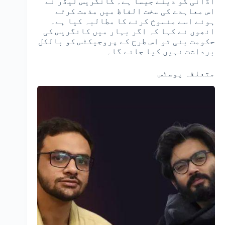
اڈانی کو دینے جیسا ہے۔ کانگریس لیڈر نے
اس معاہدے کی سخت الفاظ میں مذمت کرتے
ہوئے اسے منسوخ کرنے کا مطالبہ کیا ہے۔
انھوں نے کہا کہ اگر بہار میں کانگریس کی
حکومت بنی تو اس طرح کے پروجیکٹس کو بالکل
برداشت نہیں کیا جائے گا۔
متعلقہ پوسٹس