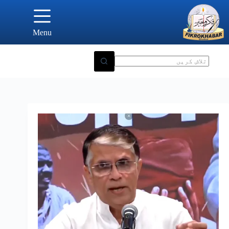
Ski
t
conten
Menu