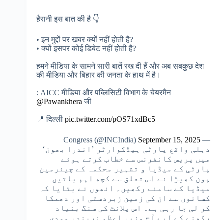
हैरानी इस बात की है 👇
• इन मुद्दों पर खबर क्यों नहीं होती है?
• क्यों इसपर कोई डिबेट नहीं होती है?
हमने मीडिया के सामने सारी बातें रख दी हैं और अब सबकुछ देश
की मीडिया और बिहार की जनता के हाथ में है।
: AICC मीडिया और पब्लिसिटी विभाग के चेयरमैन
@Pawankhera
जी
📍 दिल्ली
pic.twitter.com/pOS71xdBc5
September 15, 2025
— Congress (@INCIndia)
دہلی واقع پارٹی ہیڈکوارٹر ’اندرا بھون‘
میں پریس کانفرنس سے خطاب کرتے ہوئے
پارٹی کے میڈیا و تشہیر محکمہ کے چیئرمین
پون کھیڑا نے اس تعلق سے کچھ اہم باتیں
میڈیا کے سامنے رکھیں۔ انھوں نے بتایا کہ
کسانوں سے ان کی زمین زبردستی اور دھمکا
کر لی جا رہی ہے۔ اس پلانٹ کی سنگ بنیاد
رکھنے کے لیے آج وزیر اعظم نریندر مودی