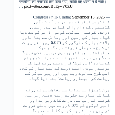
ग्रामीणों को नजरबंद कर दिया गया, ताकि वह धरना न दे सकें।
…
pic.twitter.com/JBuEjwV0ZU
September 15, 2025
— Congress (@INCIndia)
کانگریس لیڈر کے مطابق یہ آم کے آم،
گٹھلیوں کے دام والی کہانی ہے۔ زمین،
درخت، کوئلہ، سب کچھ گوتم اڈانی کو دے دیا
گیا۔ بہار کی زمین اور وسائل سے بنا پاور
پلانٹ بہار کے لوگوں کو 6.075 روپے فی یونٹ
کی شرح سے بجلی فروخت کرے گا، جبکہ
مہاراشٹر اور اتر پردیش میں یہ فکس شرح 3
سے 5 روپے ہے۔ انھوں نے اسے بہار کیع وام
کے ساتھ ’ڈبل لوٹ‘ قار دیتے ہوئے کہا کہ
نریندر مودی اپنے دوست کے لیے بہار کو کچھ
اسی طرح سے لوٹ رہے ہیں اور یہی سب کر کے
ریاست کو ’بیمارو ریاست‘ بنا دیا گیا۔
پون کھیڑا نے میڈیا سے مخاطب ہوتے ہوئے
کہا کہ بہار سے حکومت زمین چھین رہی ہے،
کوئلہ لے رہی ہے، درخت کاٹ رہی ہے اور
انہی لوگوں کو 6.075 روپے میں بجلی فروخت
کر رہی ہے۔ آخر یہ کہاں کا انصاف ہے؟