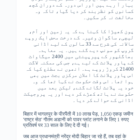
بہار آ رہے ہیں اور اس دورہ کے دوران کچھ
کسانوں کو نظربند کر دیا گیا، تاکہ وہ
مخالفت نہ کر سکیں۔
پون کھیڑا کا کہنا ہے کہ یہ زمین اور آم،
لیچی، ساگوان وغیرہ کے درخت محض ایک روپے
سالانہ کی شرح سے 33 سالوں کے لیے اڈانی
گروپ کو سونپ دیے گئے ہیں۔ یہ معاہدہ
بھاگلپور کے پیرپینتی میں 2400 میگاواٹ
کے پاور پلانٹ کے لیے ہے، جس کی ممکنہ لاگت
21400 کروڑ روپے ہے۔ انھوں نے مطلع کیا کہ
اس پاور پلانٹ کا اعلان مرکزی بجٹ میں بھی
ہوا تھا۔ اس وقت حکومت نے کہا تھا کہ وہ
خود یہ پلانٹ لگائے گئے، لیکن بعد میں
حکومت نے ہاتھ کھڑے کر دیے اور یہ پروجیکٹ
اڈانی کے حوالے کر دیا۔
बिहार में भागलपुर के पीरपैंती में 10 लाख पेड़, 1,050 एकड़ जमीन
'राष्ट्र सेठ' गौतम अडानी को पावर प्लांट लगाने के लिए 1 रुपए
प्रतिवर्ष पर 33 साल के लिए दे दी गई।
जब आज प्रधानमंत्री नरेंद्र मोदी बिहार जा रहे हैं, तब वहां के