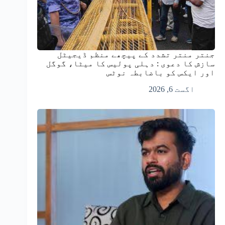
جنتر منتر تشدد کے پیچھے منظم ڈیجیٹل
سازش کا دعوی : دہلی پولیس کا میٹا، گوگل
اور ایکس کو باضابطہ نوٹس
اگست 6, 2026