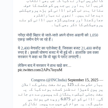
کانگریس لیڈر نے کہا کہ جب بھی انتخاب
قریب آتا ہے اور بی جے پی کو شکست کا خوف
ستاتا ہے، تب گوتم اڈانی کو بڑے پروجیکٹس
دیے جاتے ہیں۔ انھوں نے مہاراشٹر،
جھارکھنڈ اور چھتیس گڑھ میں اڈانی کو ملے
پروجیکٹس کا ذکر بھی کیا۔
नरेंद्र मोदी बिहार से जाते-जाते अपने दोस्त अडानी को 1,050
एकड़ जमीन देने जा रहे हैं।
ये 2,400 मेगावॉट का प्रोजेक्ट है, जिसका बजट 21,400 करोड़
रुपए है। इसकी घोषणा बजट में भी हुई थी। हालांकि उस वक्त
सरकार ने कहा था कि वो खुद ये प्लांट लगाएगी।
लेकिन बाद में सरकार ने हाथ खड़े कर…
pic.twitter.com/2APx7ioyuM
September 15, 2025
— Congress (@INCIndia)
بہار حکومت کے 125 یونٹ مفت بجلی کے اعلان
پر پون کھیڑا نے طنز کستے ہوئے کہا کہ یہ
مفت بجلی ٹیکس دہنگان کے پیسوں سے دی جائے
گی۔ اڈانی کو تو 6.075 روپے فی یونٹ ہی
ملیں گے۔ یہ عوام کی جیب سے پیسہ نکال کر