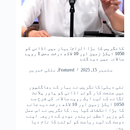
کانگریس کا بڑا الزام: بہار میں اڈانی کو
1050 ایکڑ زمین اور 10 لاکھ درخت محض 1 روپے
سالانہ میں دیے گئے
ستمبر 15, 2025
Featured
,
ملکی خبریں
نئی دہلی: کانگریس نے بہار کے بھاگلپور
میں صنعت کار گوتم اڈانی کو پاور پلانٹ
لگانے کے لیے ایک روپے سالانہ کی شرح سے
1050 ایکڑ زمین اور 10 لاکھ درخت دیے جانے
کا بڑا انکشاف کیا ہے۔ کانگریس نے اس عمل
کو وزیر اعظم نریندر مودی کے ذریعہ اپنے
دوست کے لیے ریاست کو لوٹنے کا نام دیا
ہے۔