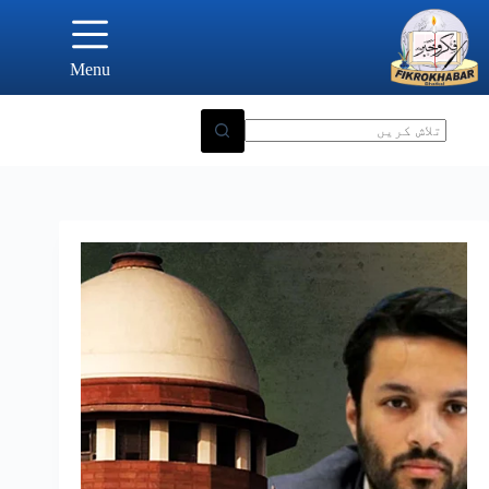
Ski
t
conten
Menu