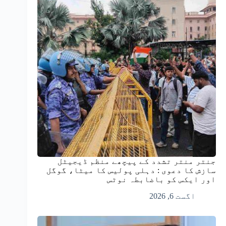
جنتر منتر تشدد کے پیچھے منظم ڈیجیٹل
سازش کا دعوی : دہلی پولیس کا میٹا، گوگل
اور ایکس کو باضابطہ نوٹس
اگست 6, 2026