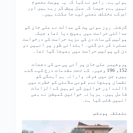
ہوئی ہے۔ راجو نے کہا کہ یہ پوسٹ معصوم
نہیں ہے، جیسا کہ سبل پیش کر رہے ہیں اور
اس کے مختلف معنی لیے جا سکتے ہیں۔
گزشتہ روز سونی پت کی عدالت نے علی خان کو
عدالتی حراست میں بھیج دیا تھا، جبکہ
پولیس کی سات دن کی مزید حراست کی درخواست
مسترد کر دی گئی۔ ابتدائی طور پر انہیں دو
دن کی پولیس حراست میں بھیجا گیا تھا۔
پروفیسر علی خان پر آئی پی سی کی دفعات
152، 196 وغیرہ کے تحت مقدمات درج کیے گئے
ہیں، جن میں فرقہ وارانہ ہم آہنگی کو
نقصان پہنچانے، قومی سلامتی کو خطرے میں
ڈالنے اور خواتین کی توہین کے الزامات
شامل ہیں۔ ہریانہ خواتین کمیشن نے بھی
انہیں طلب کیا ہے۔
متعلقہ پوسٹس