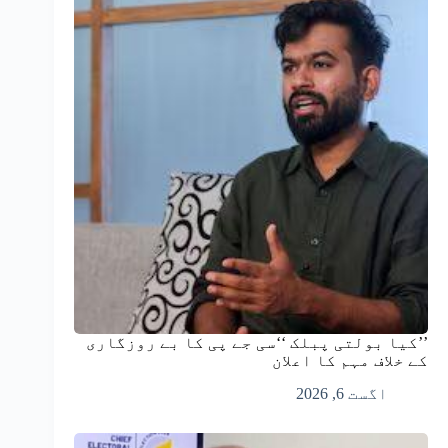
’’کیا بولتی پبلک ‘‘سی جے پی کا بے روزگاری
کے خلاف مہم کا اعلان
اگست 6, 2026