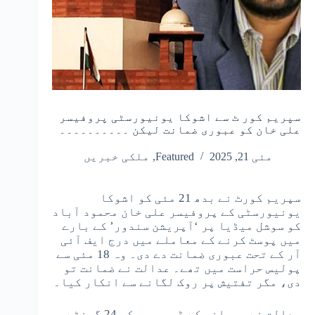
سپریم کور ٹ سے اشوکا یونیورسٹی پروفیسر
علی خان کو عبوری ضمانت لیکن ۔۔۔۔۔۔۔۔۔۔
مئی 21, 2025
Featured
,
ملکی خبریں
سپریم کورٹ نے بدھ 21 مئی کو اشوکا
یونیورسٹی کے پروفیسر علی خان محمود آباد
کو سوشل میڈیا پر ‘آپریشن سندور’ کے بارے
میں پوسٹ کرنے کے معاملے میں درج ایف آئی
آر کے تحت عبوری ضمانت دے دی۔ وہ 18 مئی سے
پولیس حراست میں تھے۔ عدالت نے ضمانت تو
دی، مگر تفتیش پر روک لگانے سے انکار کیا۔
عدالت نے ہریانہ کے ڈی جی پی کو 24 گھنٹے