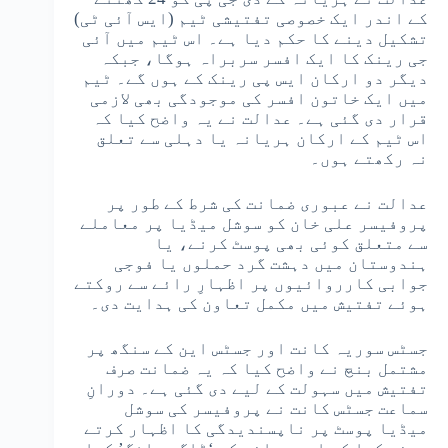
کے اندر ایک خصوصی تفتیشی ٹیم (ایس آئی ٹی)
تشکیل دینے کا حکم دیا ہے۔ اس ٹیم میں آئی
جی رینک کا ایک افسر سربراہ ہوگا، جبکہ
دیگر دو ارکان ایس پی رینک کے ہوں گے۔ ٹیم
میں ایک خاتون افسر کی موجودگی بھی لازمی
قرار دی گئی ہے۔ عدالت نے یہ واضح کیا کہ
اس ٹیم کے ارکان ہریانہ یا دہلی سے تعلق
نہ رکھتے ہوں۔
عدالت نے عبوری ضمانت کی شرط کے طور پر
پروفیسر علی خان کو سوشل میڈیا پر معاملے
سے متعلق کوئی بھی پوسٹ کرنے، یا
ہندوستان میں دہشت گرد حملوں یا فوجی
جوابی کارروائیوں پر اظہارِ رائے سے روکتے
ہوئے تفتیش میں مکمل تعاون کی ہدایت دی۔
جسٹس سوریہ کانت اور جسٹس این کے سنگھ پر
مشتمل بنچ نے واضح کیا کہ یہ ضمانت صرف
تفتیش میں سہولت کے لیے دی گئی ہے۔ دورانِ
سماعت جسٹس کانت نے پروفیسر کی سوشل
میڈیا پوسٹ پر ناپسندیدگی کا اظہار کرتے