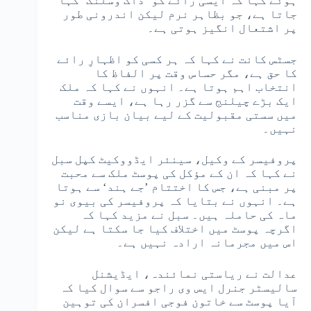
ہوئے کہا کہ ایسی رائے کو ‘ڈاگ وسلنگ’ کہا
جاتا ہے، جو بظاہر نرم لیکن اندرونی طور
پر اشتعال انگیز ہوتی ہے۔
جسٹس کانت نے کہا کہ ہر کسی کو اظہارِ رائے
کا حق ہے، مگر حساس وقت پر الفاظ کا
انتخاب اہم ہوتا ہے۔ انہوں نے کہا کہ ملک
ایک بڑے چیلنج سے گزر رہا ہے، ایسے وقت
میں سستی مقبولیت کے لیے بیان بازی مناسب
نہیں۔
پروفیسر کے وکیل، سینئر ایڈووکیٹ کپل سبل
نے کہا کہ ان کے مؤکل کی پوسٹ ملک سے محبت
پر مبنی ہے، جس کا اختتام ’جے ہند‘ سے ہوتا
ہے۔ انہوں نے بتایا کہ پروفیسر کی بیوی نو
ماہ کی حاملہ ہیں۔ سبل نے مزید کہا کہ
اگرچہ پوسٹ میں اختلاف کیا جا سکتا ہے لیکن
اس میں مجرمانہ ارادہ نہیں ہے۔
عدالت نے ریاستی نمائندہ، ایڈیشنل
سالیسٹر جنرل ایس وی راجو سے سوال کیا کہ
آیا پوسٹ سے خاتون فوجی افسران کی توہین