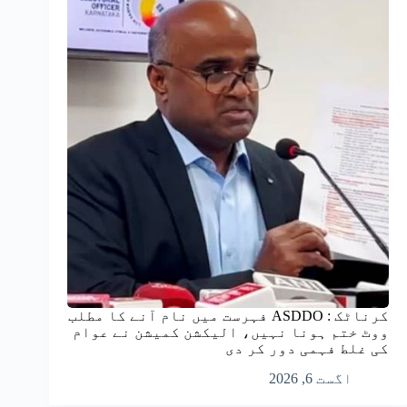
کرناٹک : ASDDO فہرست میں نام آنے کا مطلب
ووٹ ختم ہونا نہیں، الیکشن کمیشن نے عوام
کی غلط فہمی دور کر دی
اگست 6, 2026