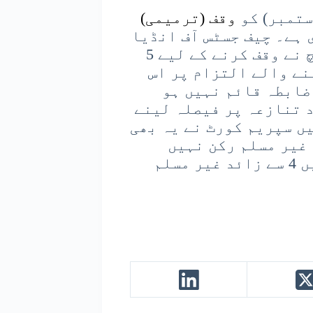
وقف (ترمیمی)
 ہے۔ چیف جسٹس آف انڈیا
بی آر گوئی اور جسٹس اے جی مسیح کی بنچ نے وقف کرنے کے لیے 5
ینے والے التزام پر اس
 ضابطہ قائم نہیں ہو
د تنازعہ پر فیصلہ لینے
ں سپریم کورٹ نے یہ بھی
 بورڈ میں 3 سے زائد غیر مسلم رکن نہیں
ہونے چاہئیں، جبکہ مرکزی وقف بورڈ میں 4 سے زائد غیر مسلم