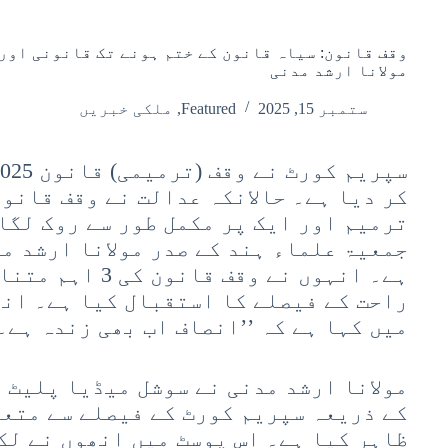
وقف قانون: سیاہ قانون کے ختم ہونے تک قانونی اور
مولانا ارشد مدنی
ستمبر 15, 2025
Featured
,
ملکی خبریں
کر دیا ہے۔ حالانکہ عدالت نے وقف قانون
ترمیم اور ایک پر مکمل طور سے روک لگا
جمعیۃ علماء ہند کے صدر مولانا ارشد م
ہے۔ انہوں نے وقف 
راحت کے فیصلے کا استقبال کیا ہے۔ انھ
میں کہا ہے کہ ’’انصاف اب بھی زندہ ہے۔‘
مولانا ارشد مدنی نے سوشل میڈیا پلیٹ ف
کے ذریعہ سپریم کورٹ کے فیصلے سے متع
ظاہر کیا ہے۔ اس پوسٹ میں انھوں نے لک