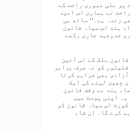
ازعہ دفعات پر ملی عبوری راحت کے
احت نے ہماری اس امید
ی زندہ ہے۔‘‘ ساتھ ہی
اء ہند اس سیاہ قانون
ری جدوجہد جاری رکھے
قانون ملک کے اس آئین
قلیتوں کو نہ صرف برابر
آزادی بھی فراہم کرتا
ی چھین لینے کی ایک
اء ہند نے وقف قانون
۔ وہ اپنی پوسٹ میں
 کورٹ اس سیاہ قانون کو
م کرے گا۔ ان شاء