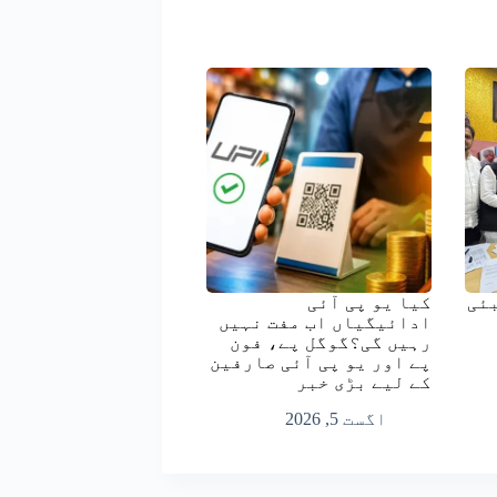
ئی
کیا یو پی آئی
ادائیگیاں اب مفت نہیں
رہیں گی؟گوگل پے، فون
پے اور یو پی آئی صارفین
کے لیے بڑی خبر
اگست 5, 2026