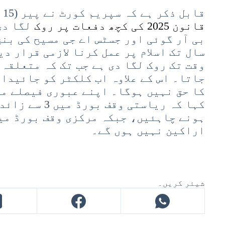
قابل ذکر ہے کہ سپریم کورٹ نے پیر (15 ستمبر) کو
قانون 2025 کی کچھ دفعات پر روک
لگا دی
سال تک اسلام پر عمل کرنا لازمی قرار د
وقت تک روک لگا دی ہے جب تک کہ متعلقہ
جاتا۔ اس کے علاوہ اب کلکٹر کو جائیدا
کا حق نہیں ہوگا۔ اپنے عبوری فیصلے می
کہا کہ ریاستی وقف
اراکین نہیں ہوں گے۔
شیئر کریں۔