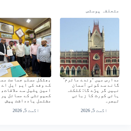
متعلقہ پوسٹس
مدارس میں ‘وندے ماترم’
بھٹکل مسلم جماعت ممب
گانے سے کوئی آسمان
کے وفد کی ایم ایل اے
نہیں گر پڑے گا: کلکتہ
امین پٹیل سے ملاقات،
ہائی کورٹ کا زبانی
کمیونٹی کے مسائل پر
تبصرہ
مشتمل یادداشت پیش
اگست 5, 2026
اگست 5, 2026