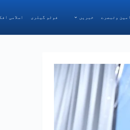
مین وتبصرے
خبریں
فوٹو گیلری
اسلامی افک