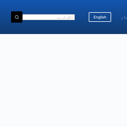
ار
English