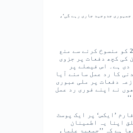
 جمہوری جدوجہد جاری رہے گی‘،
سپریم کورٹ نے وقف (ترمیمی) قانون 2025 کو منسوخ کرنے سے منع
 کی کچھ دفعات پر جزوی
 دی ہے۔ اس فیصلے پر
دنی کا رد عمل سامنے آیا
قانون کی 3 اہم متنازعہ دفعات پر ملی عبوری
وں نے اپنے فوری رد عمل
‘
ارم ’ایکس‘ پر ایک پوسٹ
لق اپنا یہ اطمینان
ھا ہے کہ ’’جمعیۃ علماء