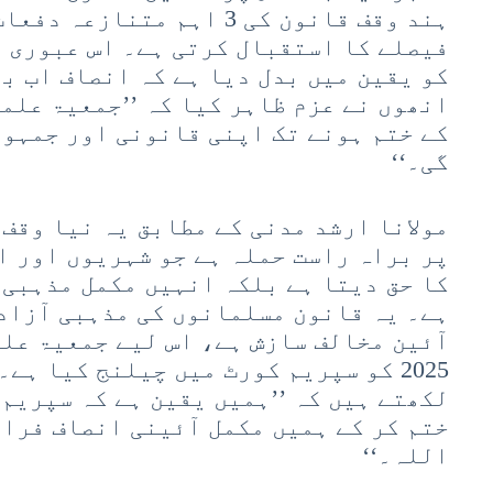
ہند وقف قانون کی 3 اہم متن
فیصلے کا استقبال کرتی ہے۔ اس عبوری ر
کو یقین میں بدل دیا ہے کہ انصاف اب بھ
انھوں نے عزم ظاہر کیا کہ ’’جمعیۃ علم
کے ختم ہونے تک اپنی قانونی اور جمہو
گی۔‘‘
مولانا ارشد مدنی کے مطابق یہ نیا وقف 
پر براہ راست حملہ ہے جو شہریوں اور ا
کا حق دیتا ہے بلکہ انہیں مکمل مذہبی 
ہے۔ یہ قانون مسلمانوں کی مذہبی آزاد
آئین مخالف سازش ہے، اس لیے جمعیۃ علم
2025 کو سپریم کورٹ میں چیلنج کیا ہے
لکھتے ہیں کہ ’’ہمیں یقین ہے کہ سپریم
ختم کر کے ہمیں مکمل آئینی انصاف فراہ
اللہ۔‘‘