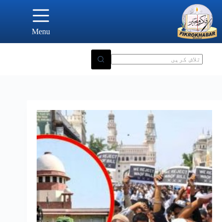
Ski
t
conten
Menu