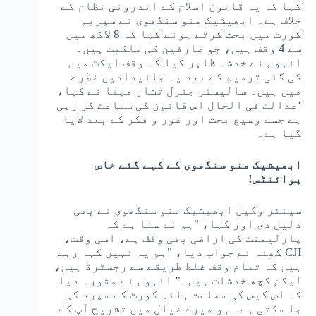
کہا کہ یہ قانون اسلام کے اندرونی نظام کے
خلاف ہے۔ ابھیشیک منو سنگھوی نے سپریم
کورٹ میں بحث کرتے ہوئے کہا کہ 8 لاکھ میں
سے 4 وقف ہیں، جو صارفین کی ملکیت ہیں۔
انہوں نے خدشہ ظاہر کیا کہ وقف ایکٹ میں
کی گئی ترمیم کے بعد یہ جائیدادیں خطرے
میں ہیں۔ سالیسٹر جنرل تشار مہتا نے کہا،
‘عدالت فی الحال اس قانون کی سماعت کر رہی
ہے جسے وسیع بحث اور غور و فکر کے بعد لایا
گیا ہے۔
ابھیشیک منو سنگھوی کے کہے گئے خاص
پوائنٹس!
سینئر وکیل ابھیشیک منو سنگھوی نے بھی
دلیل دی اور کہا، "ہم نے سنا ہے کہ
پارلیمنٹ کی اراضی بھی وقف ہے، اسی وقت،
CJI کھنہ نے جواب دیا، "ہم یہ نہیں کہہ رہے
ہیں کہ تمام وقف غلط طریقے سے رجسٹرڈ ہیں،
لیکن کچھ خدشات ہیں۔” انہوں نے مشورہ دیا
کہ اس کیس کی سماعت ہائی کورٹ کے سپرد کی
جا سکتی ہے۔ ہو میرے خیال میں تشریح آپ کے