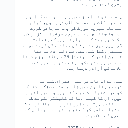
رجوع نہیں ہوا ہے۔
چیف جسٹس نے آغاز میں ہی درخواست گزاروں
سے دو نکات پر وضاحت طلب کی، اول، کیا یہ
معاملہ سپریم کورٹ کی بجائے ہائی کورٹ
بھیجا جانا چاہیے؟ دوم، درخواست گزار کن
نکات پر بحث کرنا چاہتے ہیں؟ درخواست
گزاروں میں سے ایک کی نمائندگی کرتے ہوئے
سینئر وکیل کپل سبل نے دلیل دی کہ نیا
قانون آئین کے آرٹیکل 26 کی خلاف ورزی کرتا
ہے، جو ہر مذہب کو اپنے مذہبی امور خود
چلانے کی آزادی دیتا ہے۔
سبل نے اس بات پر بھی اعتراض کیا کہ
ترمیمی قانون میں ضلع مجسٹریٹ (کلیکٹر)
کو جو اختیارات دیے گئے ہیں وہ غیر آئینی
ہیں۔ ان کا کہنا تھا کہ کلیکٹر حکومت کا
نمائندہ ہوتا ہے اور اگر وہ انصاف کرنے کا
اختیار حاصل کر لے تو یہ غیر جانبداری کے
اصول کے خلاف ہے۔
وقف (ترمیمی) ایکٹ 2025 کے جواز کو چیلنج