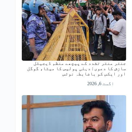
جنتر منتر تشدد کے پیچھے منظم ڈیجیٹل
سازش کا دعوی : دہلی پولیس کا میٹا، گوگل
اور ایکس کو باضابطہ نوٹس
اگست 6, 2026