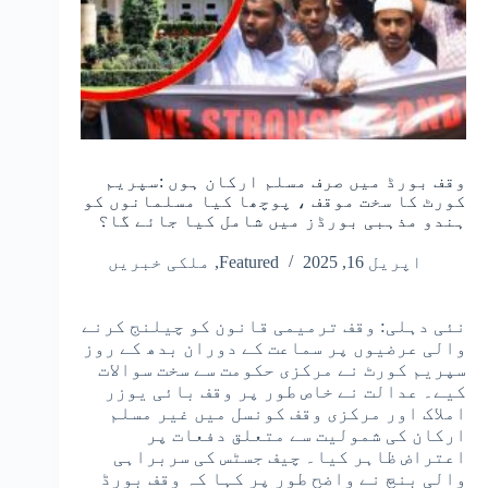
وقف بورڈ میں صرف مسلم ارکان ہوں :سپریم
کورٹ کا سخت موقف ، پوچھا کیا مسلمانوں کو
ہندو مذہبی بورڈز میں شامل کیا جائے گا؟
اپریل 16, 2025
Featured
,
ملکی خبریں
نئی دہلی: وقف ترمیمی قانون کو چیلنج کرنے
والی عرضیوں پر سماعت کے دوران بدھ کے روز
سپریم کورٹ نے مرکزی حکومت سے سخت سوالات
کیے۔ عدالت نے خاص طور پر وقف بائی یوزر
املاک اور مرکزی وقف کونسل میں غیر مسلم
ارکان کی شمولیت سے متعلق دفعات پر
اعتراض ظاہر کیا۔ چیف جسٹس کی سربراہی
والی بنچ نے واضح طور پر کہا کہ وقف بورڈ