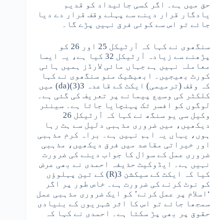
حق میں ہے۔ اگر کسی جائیداد کو قدیم
یادگار قرار دینے سے پہلے وقف قرار دے دیا
جائے تو اس سے کوئی فرق نہیں پڑے گا۔
سنگھوی نے کہا کہ آرٹیکل 25 اور 26 کو
پڑھنے سے زیادہ آرٹیکل 32 کیا ہے، یہ ایسا
معاملہ نہیں ہے جہاں مائی لارڈز ہمیں ہائی
کورٹ بھیجیں۔ ابھیشیک منو سنگھوی نے کہا
کہ وقف (ترمیمی) ایکٹ کے قاعدہ 3(3)(da) میں
کلکٹر کی وسیع پیمانے پر تعریف کی گئی ہے۔
لوگوں کو افسر تک پہنچایا جاتا ہے۔ سینئر
وکیل سی یو سنگھ نے کہا کہ آرٹیکل 26
دیکھیں، میں ضروری مذہبی دلیل سے ہٹ رہا
ہوں، یہاں یہ اہم نہیں ہے۔ براہ کرم مذہبی
اور خیراتی مقاصد میں فرق دیکھیں، مذہبی
ضروری عمل کے سوال کا جواب دینے کی ضرورت
نہیں ہے۔ ایڈوکیٹ حذیفہ احمدی نے بھی عرض
کیا کہ ایکٹ کے سیکشن 3(R) کے تین پہلوؤں
کو نوٹ کرنے کی ضرورت ہے۔ خاص طور پر اگر
‘اسلام پر عمل کرنے’ کو ایک ضروری مذہبی عمل
سمجھا جائے تو اس کا اثر شہریوں کے بنیادی
حقوق پر بھی پڑ سکتا ہے۔ احمدی نے کہا کہ