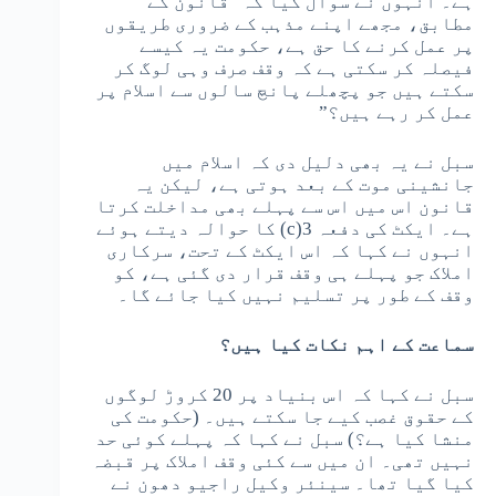
ہے۔ انہوں نے سوال کیا کہ "قانون کے
مطابق، مجھے اپنے مذہب کے ضروری طریقوں
پر عمل کرنے کا حق ہے، حکومت یہ کیسے
فیصلہ کر سکتی ہے کہ وقف صرف وہی لوگ کر
سکتے ہیں جو پچھلے پانچ سالوں سے اسلام پر
عمل کر رہے ہیں؟”
سبل نے یہ بھی دلیل دی کہ اسلام میں
جانشینی موت کے بعد ہوتی ہے، لیکن یہ
قانون اس میں اس سے پہلے بھی مداخلت کرتا
ہے۔ ایکٹ کی دفعہ 3(c) کا حوالہ دیتے ہوئے
انہوں نے کہا کہ اس ایکٹ کے تحت، سرکاری
املاک جو پہلے ہی وقف قرار دی گئی ہے، کو
وقف کے طور پر تسلیم نہیں کیا جائے گا۔
سماعت کے اہم نکات کیا ہیں؟
سبل نے کہا کہ اس بنیاد پر 20 کروڑ لوگوں
کے حقوق غصب کیے جا سکتے ہیں۔ (حکومت کی
منشا کیا ہے؟) سبل نے کہا کہ پہلے کوئی حد
نہیں تھی۔ ان میں سے کئی وقف املاک پر قبضہ
کیا گیا تھا۔ سینئر وکیل راجیو دھون نے