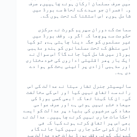
میں صرف مسلمان ارکان ہونے چاہییں، صرف
وہ افسران جو عہدے کے لحاظ سے بورڈ میں
شامل ہوں، اس استثنا کے تحت ہوں گے۔
سماعت کے دوران سپریم کورٹ نے مرکزی
حکومت سے پوچھا کہ اگر وہ وقف بورڈ میں
غیر مسلموں کو جگہ دینا چاہتی ہے، تو کیا
اسی منطق کے تحت مسلمانوں کو ہندو مذہبی
بورڈز میں شامل کیا جائے گا؟ اس سوال نے
ایک بار پھر اقلیتی اداروں کی خودمختاری
اور مذہبی آزادی پر آئینی بحث کو ہوا دے
دی ہے۔
سالیسیٹر جنرل تشار مہتا نے عدالت کی اس
رائے سے اتفاق نہیں کیا اور اس کی مخالفت
کی۔ ان کا کہنا تھا کہ ابھی کسی بورڈ کی
میعاد ختم نہیں ہوئی ہے اور صرف عوامی
مفاد کی عرضیوں کی بنیاد پر عدالت کو ایسے
احکامات جاری نہیں کرنے چاہییں۔ عدالت نے
بھی اس پر اتفاق کرتے ہوئے کہا کہ فی
الحال کوئی حکم جاری نہیں کیا جائے گا،
کیونکہ کوئی وقف بورڈ بذاتِ خود عدالت سے