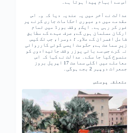
اس سے ابہام پیدا ہوتا ہے۔
عدالت نے آخر میں یہ عندیہ دیا کہ وہ اس
مقدمے میں دو عبوری احکامات جاری کرنے پر
غور کر رہی ہے۔ ایک، وقف بورڈ میں تمام
ارکان مسلمان ہوں گے، صرف عہدے کے مطابق
شامل افسران کے علاوہ؛ دوسرا، جب تک کیس
زیرِ سماعت ہے، حکومت ایسی کوئی کارروائی
نہ کرے جس سے بائی یوزر وقف جائیدادوں کو
منسوخ کیا جا سکے۔ عدالت نے کہا کہ اس
معاملے میں اگلی سماعت 17 اپریل بروز
جمعرات دوپہر 2 بجے ہوگی۔
متعلقہ پوسٹس