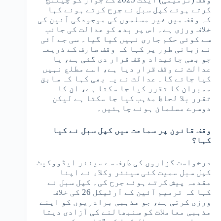
کرتے ہوئے کپل سبل نے جرح کرتے ہوئے کہا
کہ وقف میں غیر مسلموں کی موجودگی آئین کی
خلاف ورزی ہے۔ اس پر بدھ کو عدالت کی جانب
سے کوئی حکم جاری نہیں کیا گیا۔ سی جے آئی
نے زبانی طور پر کہا کہ وقف صارف کے ذریعہ
جو بھی جائیداد وقف قرار دی گئی ہے، یا
عدالت نے وقف قرار دیا ہے، اسے مطلع نہیں
کیا جائے گا۔ عدالت نے یہ بھی کہا کہ سابق
ممبران کا تقرر کیا جا سکتا ہے، ان کا
تقرر بلا لحاظ مذہب کیا جا سکتا ہے لیکن
دوسرے مسلمان ہونے چاہئیں۔
وقف قانون پر سماعت میں کپل سبل نے کیا
کہا؟
درخواست گزاروں کی طرف سے سینئر ایڈووکیٹ
کپل سبل سمیت کئی سینئر وکلاء نے اپنا
مقدمہ پیش کرتے ہوئے جرح کی۔ کپل سبل نے
کہا کہ ترمیم آئین کے آرٹیکل 26 کی خلاف
ورزی کرتی ہے، جو مذہبی برادریوں کو اپنے
مذہبی معاملات کو سنبھالنے کی آزادی دیتا