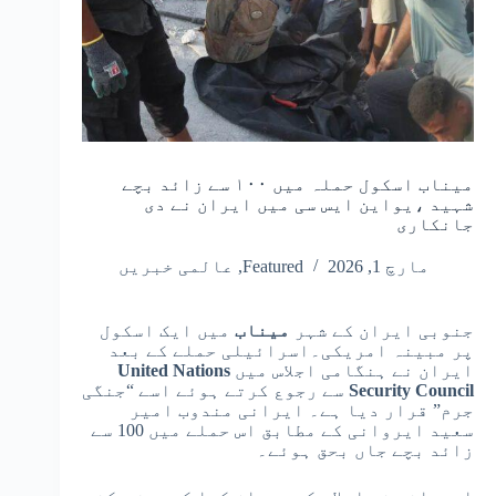
میناب اسکول حملہ میں ۱۰۰ سے زائد بچے
شہید ،یواین ایس سی میں ایران نے دی
جانکاری
مارچ 1, 2026
Featured
,
عالمی خبریں
جنوبی ایران کے شہر
میناب
میں ایک اسکول
پر مبینہ امریکی۔اسرائیلی حملے کے بعد
ایران نے ہنگامی اجلاس میں
United Nations
Security Council
سے رجوع کرتے ہوئے اسے “جنگی
جرم” قرار دیا ہے۔ ایرانی مندوب امیر
سعید ایروانی کے مطابق اس حملے میں 100 سے
زائد بچے جاں بحق ہوئے۔