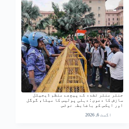
جنتر منتر تشدد کے پیچھے منظم ڈیجیٹل
سازش کا دعوی : دہلی پولیس کا میٹا، گوگل
اور ایکس کو باضابطہ نوٹس
اگست 6, 2026