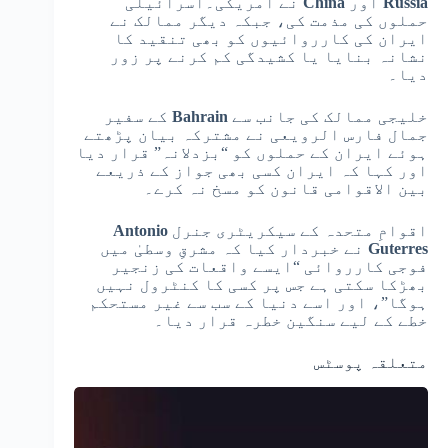
Russia
اور
China
نے امریکی۔اسرائیلی
حملوں کی مذمت کی، جبکہ دیگر ممالک نے
ایران کی کارروائیوں کو بھی تنقید کا
نشانہ بنایا یا کشیدگی کم کرنے پر زور
دیا۔
خلیجی ممالک کی جانب سے
Bahrain
کے سفیر
جمال فارس الرویعی نے مشترکہ بیان پڑھتے
ہوئے ایران کے حملوں کو “بزدلانہ” قرار دیا
اور کہا کہ ایران کسی بھی جواز کے ذریعے
بین الاقوامی قانون کو مسخ نہ کرے۔
اقوامِ متحدہ کے سیکریٹری جنرل
Antonio
Guterres
نے خبردار کیا کہ مشرقِ وسطیٰ میں
فوجی کارروائی “ایسے واقعات کی زنجیر
بھڑکا سکتی ہے جس پر کسی کا کنٹرول نہیں
ہوگا”، اور اسے دنیا کے سب سے غیر مستحکم
خطے کے لیے سنگین خطرہ قرار دیا۔
متعلقہ پوسٹس