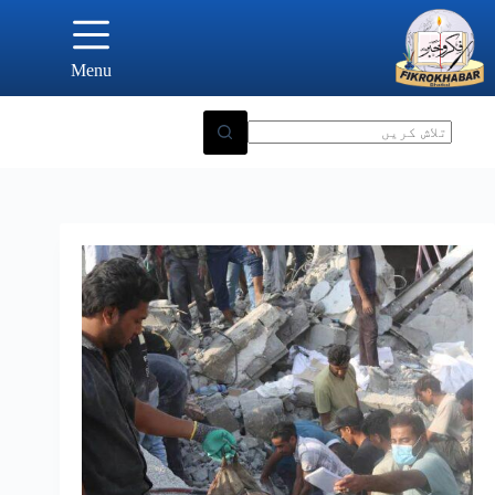
Ski
t
conten
Menu