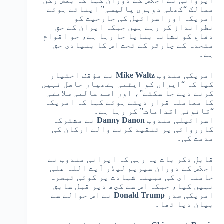
ایروانی نے اجلاس کے دوران کہا کہ بعض رکن
ممالک “کھلی دوہری پالیسی” اپناتے ہوئے
امریکہ اور اسرائیل کی جارحیت کو
نظرانداز کر رہے ہیں جبکہ ایران کے حقِ
دفاع کو نشانہ بنایا جا رہا ہے، جو اقوامِ
متحدہ کے چارٹر کے تحت اس کا بنیادی حق
ہے۔
امریکی مندوب
Mike Waltz
نے مؤقف اختیار
کیا کہ “ایران کو ایٹمی ہتھیار حاصل نہیں
کرنے دیے جا سکتے”، اور اسے عالمی سلامتی
کا معاملہ قرار دیتے ہوئے کہا کہ امریکہ
“قانونی اقدامات” کر رہا ہے۔
اسرائیلی مندوب
Danny Danon
نے مشترکہ
کارروائی پر تنقید کرنے والے ارکان کی
مذمت کی۔
قابلِ ذکر بات یہ رہی کہ ایرانی مندوب نے
اجلاس کے دوران سپریم لیڈر آیت اللہ علی
خامنہ ای کی مبینہ شہادت پر کوئی تبصرہ
نہیں کیا، جبکہ اس سے کچھ دیر قبل سابق
امریکی صدر
Donald Trump
نے اس حوالے سے
بیان دیا تھا۔