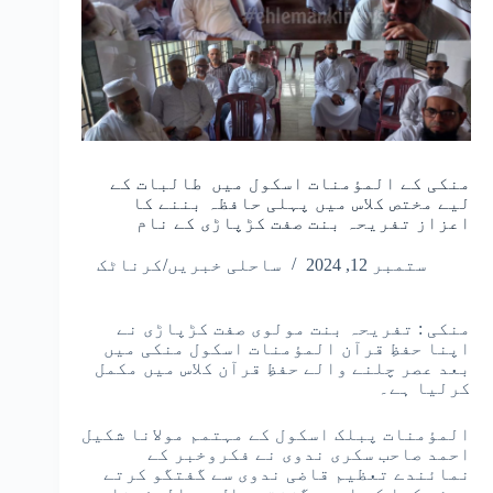
منکی کے المؤمنات اسکول میں طالبات کے
لیے مختص کلاس میں پہلی حافظہ بننے کا
اعزاز تفریحہ بنت صفت کڑپاڑی کے نام
ستمبر 12, 2024
ساحلی خبریں/کرناٹک
منکی : تفریحہ بنت مولوی صفت کڑپاڑی نے
اپنا حفظِ قرآن المؤمنات اسکول منکی میں
بعد عصر چلنے والے حفظِ قرآن کلاس میں مکمل
کرلیا ہے۔
المؤمنات پبلک اسکول کے مہتمم مولانا شکیل
احمد صاحب سکری ندوی نے فکروخبر کے
نمائندے تعظیم قاضی ندوی سے گفتگو کرتے