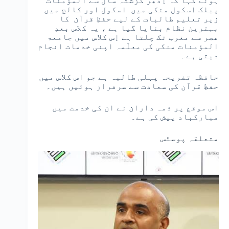
ہوئے کہا کہ اِدھر گزشتہ سال سے المؤمنات
پبلک اسکول منکی میں اسکول اور کالج میں
زیر تعلیم طالبات کے لیے حفظِ قرآن کا
بہترین نظام بنایا گیا ہے ، یہ کلاس بعدِ
عصر سے مغرب تک چلتا ہے اِس کلاس میں جامعۃ
المؤمنات منکی کی معلّمہ اپنی خدمات انجام
دیتی ہے۔
حافظہ تفریحہ پہلی طالبہ ہے جو اس کلاس میں
حفظِ قرآن کی سعادت سے سرفراز ہوئیں ہیں۔
اس موقع پر ذمہ داران نے ان کی خدمت میں
مبارکباد پیش کی ہے۔
متعلقہ پوسٹس