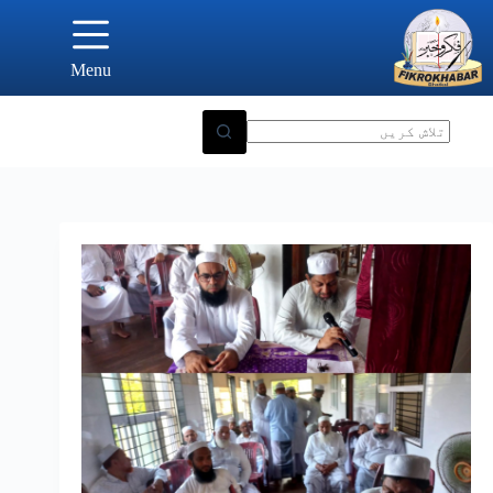
Ski
t
conten
Menu