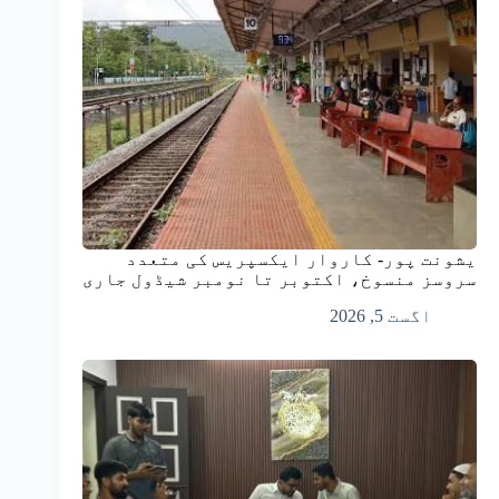
یشونت پور- کاروار ایکسپریس کی متعدد
سروسز منسوخ، اکتوبر تا نومبر شیڈول جاری
اگست 5, 2026