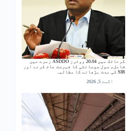
کرناٹک میں 20.04 ووٹرز ASDDO زمرے میں
شامل، سول سوسائٹی کا فہرست عام کرنے اور
SIR کی مدت بڑھانے کا مطالبہ
اگست 5, 2026