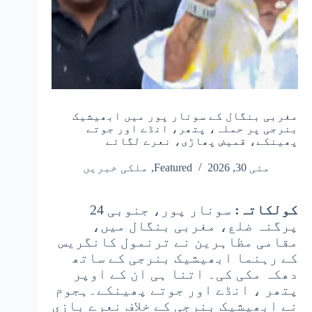
مغربی بنگال کے سونار پور میں ابھیشیک
بنرجی پر حملہ، پتھر، انڈے اور جوتے
پھینکے، قمیض پھاڑی، نعرے لگائے
مئی 30, 2026
Featured
,
ملکی خبریں
کولکاتہ:
سونار پور، جنوبی 24
پرگنہ ضلع، مغربی بنگال میں،
مقامی مظاہرین نے ترنمول کانگریس
کے رہنما ابھیشیک بنرجی کے ساتھ
دھکہ مکی کی۔ اتنا ہی ان کے اوپر
پتھر ، انڈے اور جوتے پھینکے۔ہجوم
نے ابھیشیک بنرجی کے خلاف نعرے بازی