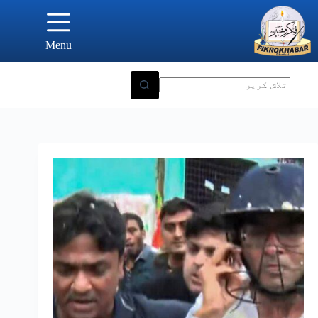
Ski
t
conten
Menu