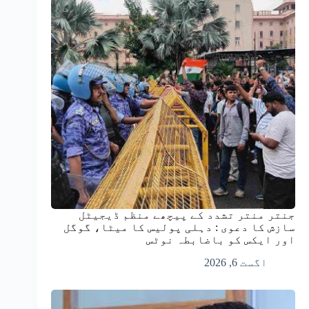
جنتر منتر تشدد کے پیچھے منظم ڈیجیٹل
سازش کا دعوی : دہلی پولیس کا میٹا، گوگل
اور ایکس کو باضابطہ نوٹس
اگست 6, 2026