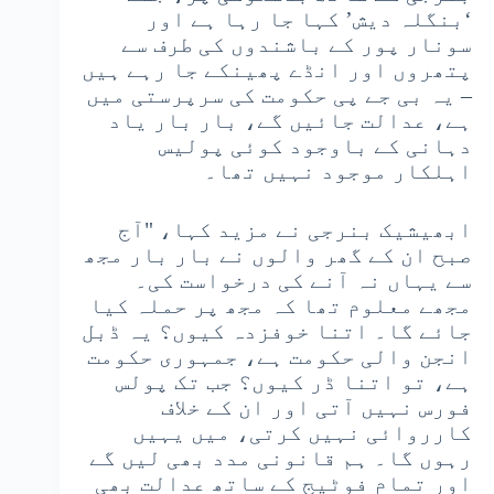
‘بنگلہ دیش’ کہا جا رہا ہے اور
سونار پور کے باشندوں کی طرف سے
پتھروں اور انڈے پھینکے جا رہے ہیں
– یہ بی جے پی حکومت کی سرپرستی میں
ہے، عدالت جائیں گے، بار بار یاد
دہانی کے باوجود کوئی پولیس
اہلکار موجود نہیں تھا۔
ابھیشیک بنرجی نے مزید کہا، "آج
صبح ان کے گھر والوں نے بار بار مجھ
سے یہاں نہ آنے کی درخواست کی۔
مجھے معلوم تھا کہ مجھ پر حملہ کیا
جائے گا۔ اتنا خوفزدہ کیوں؟ یہ ڈبل
انجن والی حکومت ہے، جمہوری حکومت
ہے، تو اتنا ڈر کیوں؟ جب تک پولس
فورس نہیں آتی اور ان کے خلاف
کارروائی نہیں کرتی، میں یہیں
رہوں گا۔ ہم قانونی مدد بھی لیں گے
اور تمام فوٹیج کے ساتھ عدالت بھی