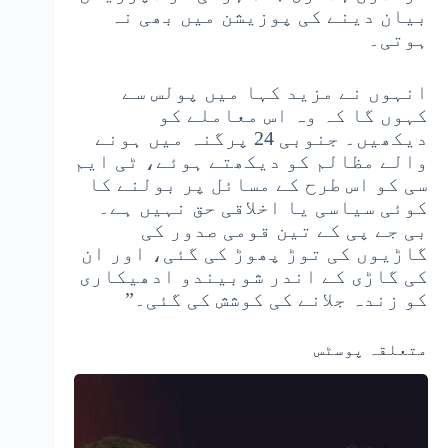
بیان دینے کی پوزیشن میں بھی نہ
ہوتی۔
انہوں نے مزید کہا میں پولس سے
کہوں گا کہ وہ اس معاملے کو
دیکھیں۔ جنوبی 24 پرگنہ میں ہونے
والے مظالم کو دیکھتے ہوئے، ٹی ایم
سی کو اس طرح کے مسائل پر بولنے کا
کوئی سیاسی یا اخلاقی حق نہیں ہے۔
بی جے پی کے تین قومی صدور کی
گاڑیوں کی توڑ پھوڑ کی گئی، اور ان
کی گاڑی کے اندر شوبیندو ادھیکاری
کو زندہ جلانے کی کوشش کی گئی۔”
متعلقہ پوسٹس