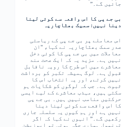
جائیں گے۔”
بی جے پی کا اس واقعہ سے کوئی لینا
دینا نہیں: سمیک بھٹاچاریہ
اس معاملے پر بی جے پی کے ریاستی
صدر سمک بھٹاچاریہ نے کہا، "ان
معاملات میں بی جے پی کا کوئی دخل
نہیں ہے۔ مزید یہ کہ ایک صحت مند
معاشرے میں اس طرح کا رویہ ناقابل
قبول ہے۔ لوگ ہمیشہ تکبر کو برداشت
نہیں کرتے، اور یہ انتخاب اس کا
ثبوت ہے۔ جب کہ لوگوں کو شکایات ہو
سکتی ہیں، مہذب معاشرے کے لیے ایسی
حرکتیں مناسب نہیں ہیں۔ بی جے پی
کا اس واقعے سے کوئی لینا دینا
نہیں ہے اور ہم کیوں یہ سلسلہ جاری
رکھیں گے۔” انہوں نے کہا کہ اگر
ترنمول ہماری جگہ ہوتی تو اپوزیشن