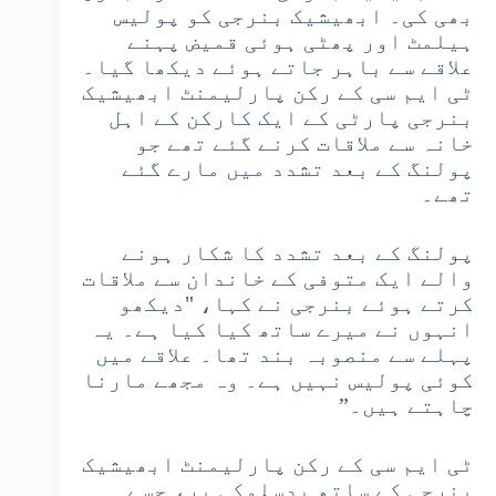
بھی کی۔ ابھیشیک بنرجی کو پولیس
ہیلمٹ اور پھٹی ہوئی قمیض پہنے
علاقے سے باہر جاتے ہوئے دیکھا گیا۔
ٹی ایم سی کے رکن پارلیمنٹ ابھیشیک
بنرجی پارٹی کے ایک کارکن کے اہل
خانہ سے ملاقات کرنے گئے تھے جو
پولنگ کے بعد تشدد میں مارے گئے
تھے۔
پولنگ کے بعد تشدد کا شکار ہونے
والے ایک متوفی کے خاندان سے ملاقات
کرتے ہوئے بنرجی نے کہا، "دیکھو
انہوں نے میرے ساتھ کیا کیا ہے۔ یہ
پہلے سے منصوبہ بند تھا۔ علاقے میں
کوئی پولیس نہیں ہے۔ وہ مجھے مارنا
چاہتے ہیں۔”
ٹی ایم سی کے رکن پارلیمنٹ ابھیشیک
بنرجی کے ساتھ بدسلوکی پر، جسے