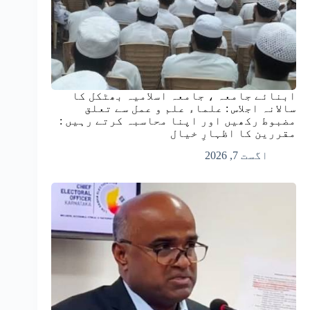
ابنائے جامعہ ، جامعہ اسلامیہ بھٹکل کا
سالانہ اجلاس : علماء علم و عمل سے تعلق
مضبوط رکھیں اور اپنا محاسبہ کرتے رہیں :
مقررین کا اظہارِ خیال
اگست 7, 2026