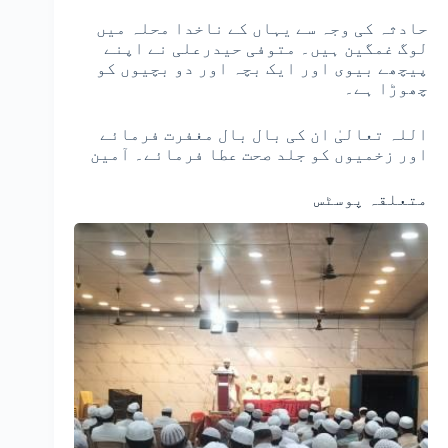
حادثہ کی وجہ سے یہاں کے ناخدا محلہ میں
لوگ غمگین ہیں۔ متوفی حیدرعلی نے اپنے
پیچھے بیوی اور ایک بچہ اور دو بچیوں کو
چھوڑا ہے۔
اللہ تعالیٰ ان کی بال بال مغفرت فرمائے
اور زخمیوں کو جلد صحت عطا فرمائے۔ آمین
متعلقہ پوسٹس