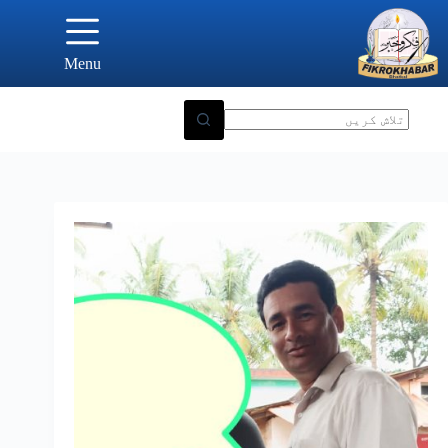
Ski
t
conten
Menu