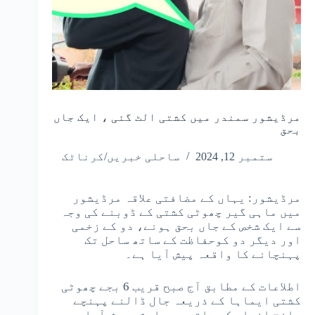
مرڈیشور سمندر میں کشتی الٹ گئی ، ایک جاں
بحق
ستمبر 12, 2024
ساحلی خبریں/کرناٹک
مرڈیشور: یہاں کے مضافتی علاقہ مرڈیشور
میں ماہی گیر چھوٹی کشتی کے ڈوبنے کی وجہ
سے ایک شخص کے جاں بحق ہونے، دو کے زخمی
اور دیگر دو کوحفاظت کے ساتھ ساحل تک
پہنچانے کا واقعہ پیش آیا ہے۔
اطلاعات کے مطابق آج صبح قریب 6 بجے چھوٹی
کشتی ایماہا کے ذریعہ جال ڈالنے پہنچے
پانچ افراد کے ساتھ یہ حادثہ پیش آیا۔