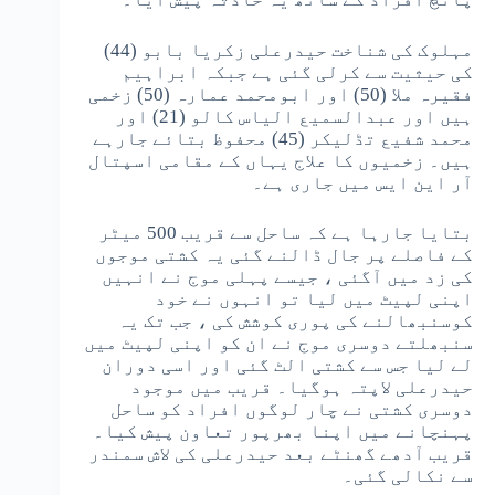
مہلوک کی شناخت حیدرعلی زکریا بابو (44)
کی حیثیت سے کرلی گئی ہے جبکہ ابراہیم
فقیرہ ملا (50) اور ابومحمد عمارہ (50) زخمی
ہیں اور عبدالسمیع الیاس کالو (21) اور
محمد شفیع تڈلیکر (45) محفوظ بتائے جارہے
ہیں۔ زخمیوں کا علاج یہاں کے مقامی اسپتال
آر این ایس میں جاری ہے۔
بتایا جارہا ہے کہ ساحل سے قریب 500 میٹر
کے فاصلے پر جال ڈالنے گئی یہ کشتی موجوں
کی زد میں آگئی ، جیسے پہلی موج نے انہیں
اپنی لپیٹ میں لیا تو انہوں نے خود
کوسنبھالنے کی پوری کوشش کی ، جب تک یہ
سنبھلتے دوسری موج نے ان کو اپنی لپیٹ میں
لے لیا جس سے کشتی الٹ گئی اور اسی دوران
حیدرعلی لاپتہ ہوگیا۔ قریب میں موجود
دوسری کشتی نے چار لوگوں افراد کو ساحل
پہنچانے میں اپنا بھرپور تعاون پیش کیا۔
قریب آدھے گھنٹے بعد حیدرعلی کی لاش سمندر
سے نکالی گئی۔