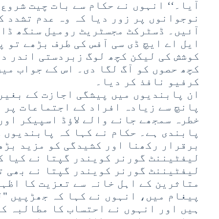
آیا۔‘‘ انہوں نے حکام سے بات چیت شروع 
نوجوانوں پر زور دیا کہ وہ عدم تشدد ک
آئیں۔ ڈسٹرکٹ مجسٹریٹ رومیل سنگھ ڈان
ایل اے ایچ ڈی سی آفس کی طرف بڑھے تو 
کوشش کی لیکن کچھ لوگ زبردستی اندر دا
کچھ حصوں کو آگ لگا دی۔ اس کے جواب می
کرفیو نافذ کر دیا۔
ان پابندیوں میں پیشگی اجازت کے بغیر
پانچ سے زیادہ افراد کے اجتماعات پر پ
خطرہ سمجھے جانے والے لاؤڈ اسپیکر اور
پابندی ہے۔ حکام نے کہا کہ پابندیوں ک
برقرار رکھنا اور کشیدگی کو مزید بڑھ
لیفٹیننٹ گورنر کویندر گپتا نے کیا ک
لیفٹیننٹ گورنر کویندر گپتا نے بھی ت
متاثرین کے اہل خانہ سے تعزیت کا اظہا
پیغام میں، انہوں نے کہا کہ جھڑپیں "لد
ہیں اور انہوں نے احتساب کا مطالبہ کی