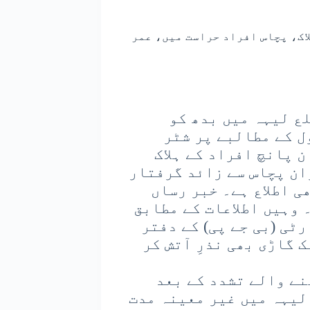
اک، پچاس افراد حراست میں، عمر
ع لیہہ میں بدھ کو
ل کے مطالبے پر شٹر
ن پانچ افراد کے ہلاک
ان پچاس سے زائد گرفتار
ی اطلاع ہے۔ خبر رساں
۔ وہیں اطلاعات کے مطابق
ٹی (بی جے پی) کے دفتر
 گاڑی بھی نذرِ آتش کر
نے والے تشدد کے بعد
لیہہ میں غیر معینہ مدت