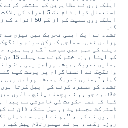
اہلکاروں نے مظاہرین کو منتشر کرنے کے
اہلکاروں سمیت کم از 
گئی۔
تشدد نے ایک ایسی تحریک میں تیزی سے ت
پرامن تھی۔ سماجی کارکن سونم وانگچک،
دینے کی مہم میں سب سے آگے رہے ہیں، ج
کو اپنا روزہ ختم کرنے سے پہلے 15 دن کی بھوک ہڑتال پر تھے۔
ہماری تحریک ہمیشہ پرامن رہی ہے: وانگ
وانگچک نے انسٹاگرام پر پوسٹ کیے گئے
کہا، "ہماری تحریک ہمیشہ پرامن رہی ہ
تشدد کو مسترد کرنے کی اپیل کرتا ہوں؛
خلاف ہے جو ہم نے پچھلے پانچ سالوں میں
کہا کہ غصہ حکومت کی خاموشی سے پیدا ہ
ڈسٹرکٹ مجسٹریٹ رومیل سنگھ ڈان نے کی
انہوں نے کہا، ’’ہم نے لیہہ سے دہلی تک
روزہ رکھا، ہم نے میمورنڈم پیش کیا، 