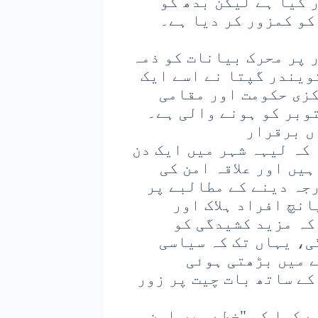
 کیا ہے لیکن بدھ کو
کو کمزور کر دیا ہے۔
 پر محرک بیانات کو ذمہ
ویندر گپتا نے اسے ایک
کزی حکومت اور مقامی
ں برقرار
 کہ لیہہ شہر میں ایک دن
ہیں اور علاقہ امن کی
رجہ دینے کے مطالبے پر
نچ افراد ہلاک اور
کہ مزید کشیدگی کو
ی، یہاں تک کہ سیاسی
 میں بڑھتی ہوئی
کے ساتھ بات چیت پر زور
 کہا کہ "خطے میں امن