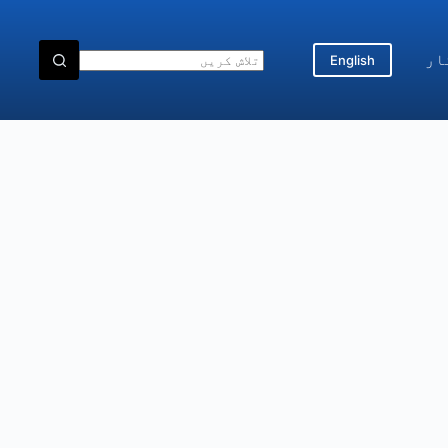
ار
English