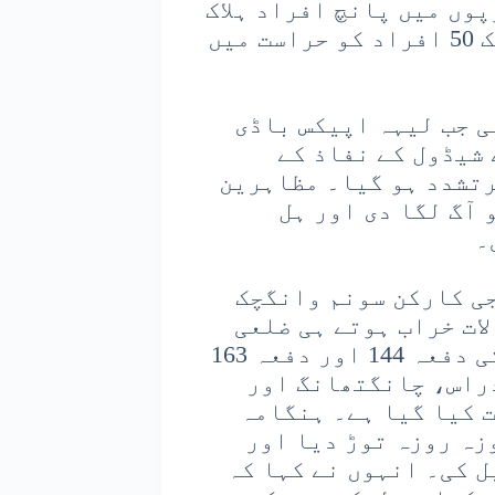
پوں میں پانچ افراد ہلاک
اور 80 سے زائد زخمی ہوئے۔ پولیس اب تک 50 افراد کو حراست میں
ی جب لیہہ اپیکس باڈی
ے شیڈول کے نفاذ کے
رتشدد ہو گیا۔ مظاہرین
 آگ لگا دی اور ہل
۔
 الائنس (KDA) نے سماجی کارکن سونم وانگچک
لات خراب ہوتے ہی ضلعی
انتظامیہ نے انڈین سول سکیورٹی کوڈ کی دفعہ 144 اور دفعہ 163
راس، چانگتھانگ اور
 کیا گیا ہے۔ ہنگامہ
کے درمیان وانگچک نے اپنا 15 روزہ روزہ توڑ دیا اور
 کی۔ انہوں نے کہا کہ