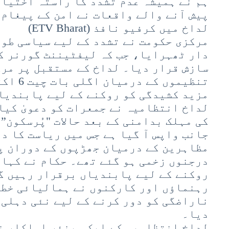
ہم نے ہمیشہ عدم تشدد کا راستہ اختیار
پیش آنے والے واقعات نے امن کے پیغام 
لداخ میں کرفیو نافذ (ETV Bharat)
مرکزی حکومت نے تشدد کے لیے سیاسی طور
دار ٹھہرایا، جب کہ لیفٹیننٹ گورنر ک
سازش قرار دیا۔ لداخ کے مستقبل پر مر
تنظیموں کے درمیان اگلی بات چیت 6 اکتوبر کو ہونے والی ہے۔
مزید کشیدگی کو روکنے کے لیے پابندیا
لداخ انتظامیہ نے جمعرات کو دعویٰ کیا
کی مہلک بدامنی کے بعد حالات "پُرسکون” 
جانب واپس آ گیا ہے جس میں ریاست کا د
مظاہرین کے درمیان جھڑپوں کے دوران پا
درجنوں زخمی ہو گئے تھے۔ حکام نے کہا 
روکنے کے لیے پابندیاں برقرار رہیں گ
رہنماؤں اور کارکنوں نے ہمالیائی خطے
ناراضگی کو دور کرنے کے لیے نئی دہلی 
دیا۔
لداخ انتظامیہ کے ایک سینئر اہلکار نے