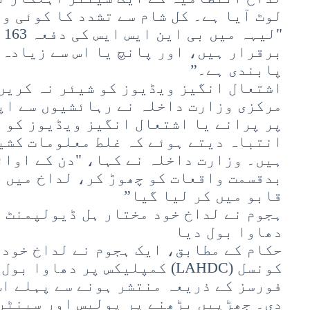
لوٹ آیا ہے۔ کل شام سے تشدد کا کوئی و
"ل
برقرار ہیں، اور پانچ یا اس سے زیادہ 
پابندی ہے۔”
اشتعال انگیز ویڈیوز کو شیئر نہ کریں
مرکزی وزارت داخلہ نے رہائشیوں سے اپی
پر پرانے یا اشتعال انگیز ویڈیوز کو 
انتباہ دیتے ہوئے کہ غلط معلومات کشی
ہیں۔ وزارت داخلہ نے کہا، "دن کے اوائ
قابو میں کر لیا گیا”
ہجوم نے لداخ خود مختار ہل ڈیولپمنٹ 
دھاوا بول دیا
حکام کے مطابق، ایک ہجوم نے لداخ خود
کونسل (LAHDC) کمپلیکس پر دھاو
فورسز کے ذریعہ منتشر ہونے سے پہلے اس
دی۔ جھڑپیں بڑھنے پر پولیس اور سینٹر