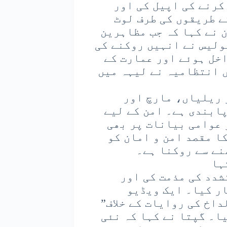
کرنے کی اپیل کی اور
ے طریقوں کی طرف لوٹ
 نے کہا کہ جب مظاہرین
پولیس نے انہیں روکنے کی
خل ہوئے اور عمارت کے
ں انتظامیہ نے لیہہ میں
 ریلیاں، مارچ اور
ابندی ہے۔ امن کے لیے
 عوامی بیانات پر بھی
ا مقصد امن و امان کو
نے سے روکنا ہے۔
ہا
شدد کی مذمت کی اور
ر کیا۔ ایک ویڈیو
اخ کی روایات کے خلاف”
ا۔ گپتا نے کہا کہ نئی