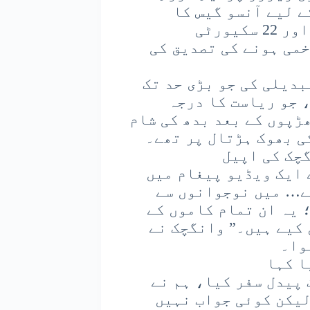
 لیے آنسو گیس کا
استعمال کیا۔ شام تک 5 افراد کی ہلاکت اور 22 سکیورٹی
کم 50 افراد کے زخمی ہونے کی تصدیق کی
بدیلی کی جو بڑی حد تک
 جو ریاست کا درجہ
ھڑپوں کے بعد بدھ کی شام
چک کی اپیل
 ایک ویڈیو پیغام میں
ے… میں نوجوانوں سے
 یہ ان تمام کاموں کے
 کیے ہیں۔” وانگچک نے
وا۔
ا کہا
 پیدل سفر کیا، ہم نے
لیکن کوئی جواب نہیں