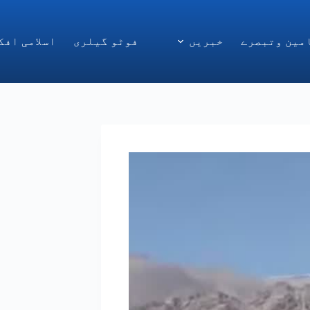
مین وتبصرے
خبریں
فوٹو گیلری
اسلامی افک