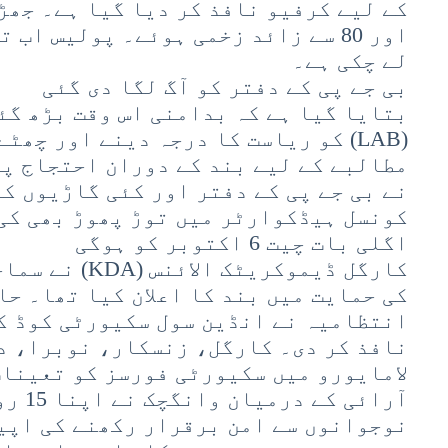
کے لیے کرفیو نافذ کر دیا گیا ہے۔ جھڑ
لے چکی ہے۔
بی جے پی کے دفتر کو آگ لگا دی گئی
بتایا گیا ہے کہ بدامنی اس وقت بڑھ گئ
(LAB) کو ریاست کا درجہ دینے اور چھٹ
مطالبے کے لیے بند کے دوران احتجاج پ
نے بی جے پی کے دفتر اور کئی گاڑیوں کو
کونسل ہیڈکوارٹر میں توڑ پھوڑ بھی کی
اگلی بات چیت 6 اکتوبر کو ہوگی
کارگل ڈیموکریٹک
کی حمایت میں بند کا اعلان کیا تھا۔ حا
نافذ کر دی۔ کارگل، زنسکار، نوبرا، د
لامایورو میں سکیورٹی فورسز کو تعینات
آرائی 
نوجوانوں سے امن برقرار رکھنے کی اپیل