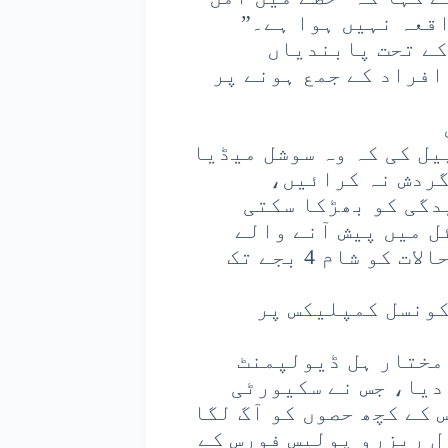
اقعہ نہیں ہوا ہے۔”
یہہ میں بی این ایس ایس کی دفعہ 163 کے تحت پابندیاں
افراد کے جمع ہونے پر
ل کی کہ وہ سوشل میڈیا
گردش نہ کرائیں،
دگی کو بھڑکا سکتی
ل میں پیش آنے والے
بدقسمت واقعات کو چھوڑ کر، لداخ میں حالات کو شام 4 بجے تک
کونسل کمپلیکس پر
 مختار ہل ڈیولپمنٹ
ا بول دیا، جس نے سکیورٹی
 کے کچھ حصوں کو آگ لگا
ل ریزرو پولیس فورس کے