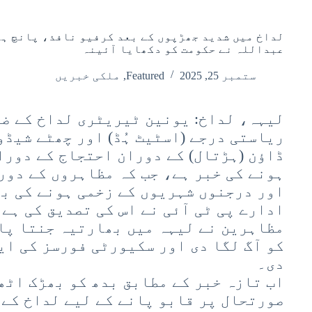
لداخ میں شدید جھڑپوں کے بعد کرفیو نافذ، پانچ ہل
عبداللہ نے حکومت کو دکھایا آئینہ
ستمبر 25, 2025
Featured
,
ملکی خبریں
لیہہ، لداخ: یونین ٹیریٹری لداخ کے ضل
ریاستی درجے (اسٹیٹ ہُڈ) اور چھٹے شیڈو
ڈاؤن (ہڑتال) کے دوران احتجاج کے دورا
ہونے کی خبر ہے، جب کہ مظاہروں کے دور
اور درجنوں شہریوں کے زخمی ہونے کی بھ
ادارے پی ٹی آئی نے اس کی تصدیق کی ہے
مظاہرین نے لیہہ میں بھارتیہ جنتا پار
کو آگ لگا دی اور سکیورٹی فورسز کی ایک
دی۔
اب تازہ خبر کے مطابق بدھ کو بھڑک اٹھ
صورتحال پر قابو پانے کے لیے لداخ کے 