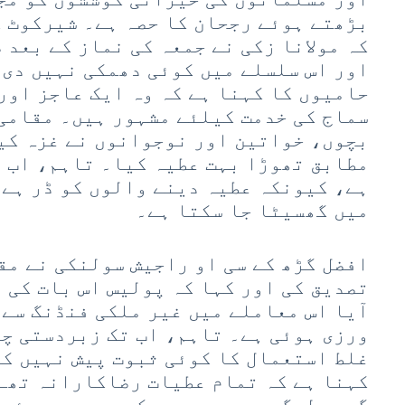
بڑھتے ہوئے رجحان کا حصہ ہے۔ شیرکوٹ ک
کہ مولانا زکی نے جمعہ کی نماز کے بعد 
اور اس سلسلے میں کوئی دھمکی نہیں دی 
حامیوں کا کہنا ہے کہ وہ ایک عاجز اور
سماج کی خدمت کیلئے مشہور ہیں۔ مقامی 
بچوں، خواتین اور نوجوانوں نے غزہ کی
مطابق تھوڑا بہت عطیہ کیا۔ تاہم، اب ف
ہے، کیونکہ عطیہ دینے والوں کو ڈر ہے 
میں گھسیٹا جا سکتا ہے۔
افضل گڑھ کے سی او راجیش سولنکی نے مق
تصدیق کی اور کہا کہ پولیس اس بات کی 
آیا اس معاملے میں غیر ملکی فنڈنگ سے ج
ورزی ہوئی ہے۔ تاہم، اب تک زبردستی چن
غلط استعمال کا کوئی ثبوت پیش نہیں ک
کہنا ہے کہ تمام عطیات رضاکارانہ تھے 
گھرے لوگوں سے ہمدردی کی وجہ سے دیئے 