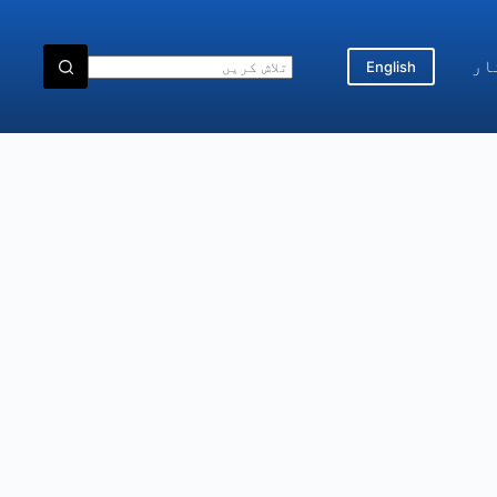
ار
English