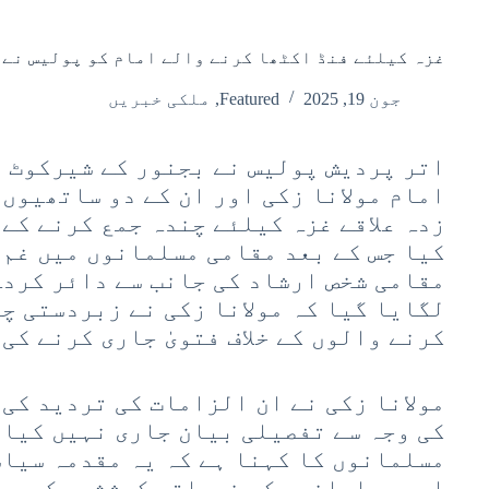
غزہ کیلئے فنڈ اکٹھا کرنے والے امام کو پولیس نے 
جون 19, 2025
Featured
,
ملکی خبریں
اتر پردیش پولیس نے بجنور کے شیرکوٹ ق
امام مولانا زکی اور ان کے دو ساتھیوں 
زدہ علاقے غزہ کیلئے چندہ جمع کرنے کے
کیا جس کے بعد مقامی مسلمانوں میں غم 
مقامی شخص ارشاد کی جانب سے دائر کردہ
لگایا گیا کہ مولانا زکی نے زبردستی چ
کرنے والوں کے خلاف فتویٰ جاری کرنے کی
مولانا زکی نے ان الزامات کی تردید کی 
کی وجہ سے تفصیلی بیان جاری نہیں کیا
مسلمانوں کا کہنا ہے کہ یہ مقدمہ سیاس
اور مسلمانوں کی خیراتی کوششوں کو مج