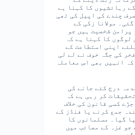
ے رہائشیوں کا کہنا ہے
صرف چندے کی اپیل کی تھی
گئی۔ مولانا زکی کے
 پرامن شخصیت ہیں جو
لوگوں کا کہنا ہے کہ
لئے اپنی استطاعت کے
خر کی جگہ خوف نے لے لی
کہ انہیں بھی اس معاملہ
دمہ درج کئے جانے کی
تحقیقات کر رہی ہے کہ
ڑے کسی قانون کی خلاف
دہ جمع کرنے یا فنڈز کے
یا گیا۔ مسلمانوں کا
جو غزہ کے مصائب میں
گئے۔