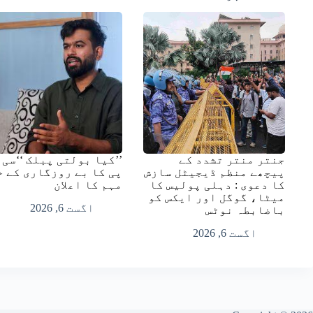
جنتر منتر تشدد کے
’’کیا بولتی پبلک ‘‘سی 
پیچھے منظم ڈیجیٹل سازش
پی کا بے روزگاری کے خ
کا دعوی : دہلی پولیس کا
مہم کا اعلان
میٹا، گوگل اور ایکس کو
اگست 6, 2026
باضابطہ نوٹس
اگست 6, 2026