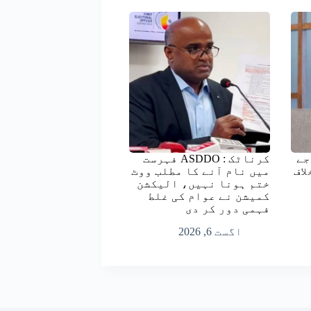
جے
کرناٹک : ASDDO فہرست
لاف
میں نام آنے کا مطلب ووٹ
ختم ہونا نہیں، الیکشن
کمیشن نے عوام کی غلط
فہمی دور کر دی
اگست 6, 2026