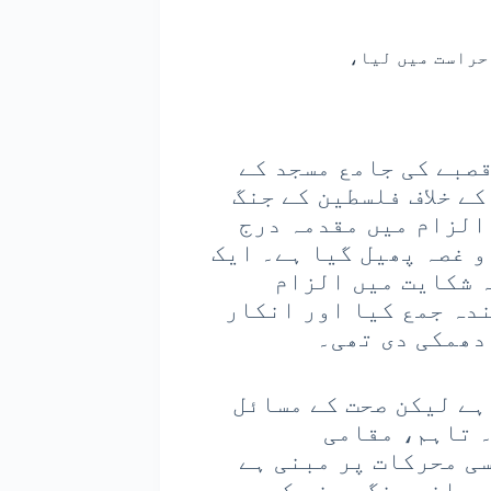
حراست میں لیا،
صبے کی جامع مسجد کے
کے خلاف فلسطین کے جنگ
 الزام میں مقدمہ درج
و غصہ پھیل گیا ہے۔ ایک
 شکایت میں الزام
ندہ جمع کیا اور انکار
 دھمکی دی تھی۔
ہے لیکن صحت کے مسائل
۔ تاہم، مقامی
ی محرکات پر مبنی ہے
رمانہ رنگ دینے کے