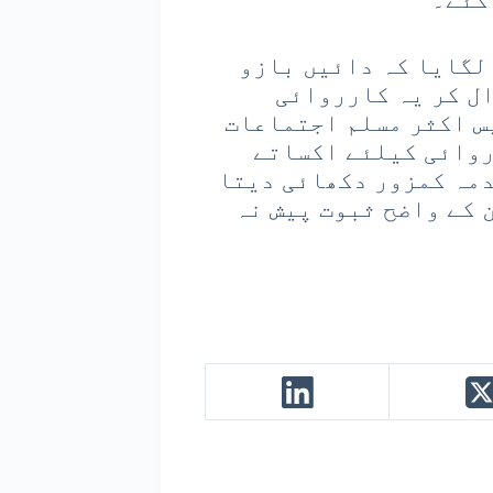
لگایا کہ دائیں بازو
ل کر یہ کارروائی
س اکثر مسلم اجتماعات
روائی کیلئے اکساتے
دمہ کمزور دکھائی دیتا
 کے واضح ثبوت پیش نہ