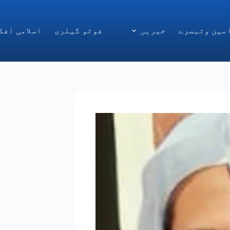
مین وتبصرے
خبریں
فوٹو گیلری
اسلامی افک