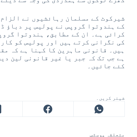
شیرکوٹ کے مسلمان رہائشیوں نے الزام 
کے ہندوتوا گروپس نے پولیس پر دباؤ ڈا
کرائی ہے۔ ان کے مطابق، ہندوتوا گروپ
کی نگرانی کرتے ہیں اور پولیس کو کار
ہیں۔ قانونی ماہرین کا کہنا ہے کہ مق
ہے جب تک کہ جبر یا غیر قانونی لین دین
کئے جائیں۔
شیئر کریں۔
متعلقہ پوسٹس