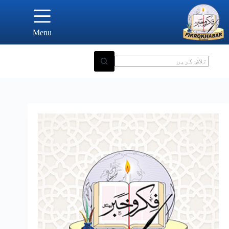
Ski
t
conten
Menu