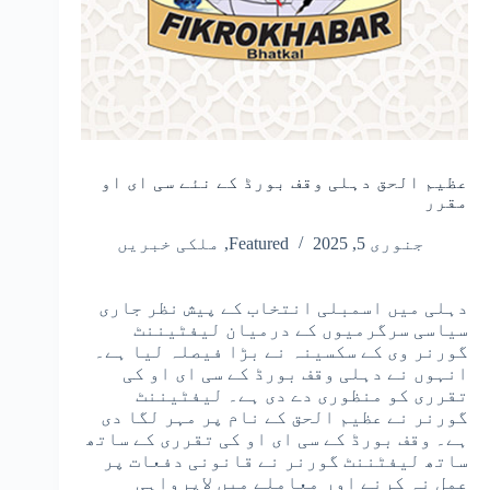
عظیم الحق دہلی وقف بورڈ کے نئے سی ای او
مقرر
جنوری 5, 2025
Featured
,
ملکی خبریں
دہلی میں اسمبلی انتخاب کے پیش نظر جاری
سیاسی سرگرمیوں کے درمیان لیفٹیننٹ
گورنر وی کے سکسینہ نے بڑا فیصلہ لیا ہے۔
انہوں نے دہلی وقف بورڈ کے سی ای او کی
تقرری کو منظوری دے دی ہے۔ لیفٹیننٹ
گورنر نے عظیم الحق کے نام پر مہر لگا دی
ہے۔ وقف بورڈ کے سی ای او کی تقرری کے ساتھ
ساتھ لیفٹننٹ گورنر نے قانونی دفعات پر
عمل نہ کرنے اور معاملے میں لاپرواہی