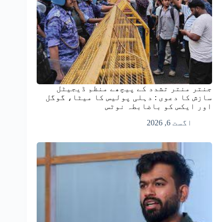
جنتر منتر تشدد کے پیچھے منظم ڈیجیٹل
سازش کا دعوی : دہلی پولیس کا میٹا، گوگل
اور ایکس کو باضابطہ نوٹس
اگست 6, 2026