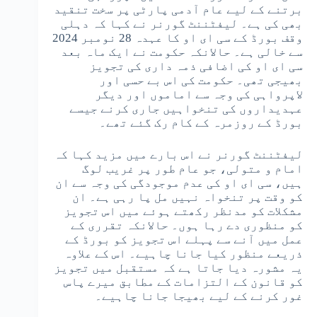
برتنے کے لیے عام آدمی پارٹی پر سخت تنقید
بھی کی ہے۔ لیفٹننٹ گورنر نے کہا کہ دہلی
وقف بورڈ کے سی ای او کا عہدہ 28 نومبر 2024
سے خالی ہے۔ حالانکہ حکومت نے ایک ماہ بعد
سی ای او کی اضافی ذمہ داری کی تجویز
بھیجی تھی۔ حکومت کی اس بے حسی اور
لاپرواہی کی وجہ سے اماموں اور دیگر
عہدیداروں کی تنخواہیں جاری کرنے جیسے
بورڈ کے روزمرہ کے کام رک گئے تھے۔
لیفٹننٹ گورنر نے اس بارے میں مزید کہا کہ
امام و متولی، جو عام طور پر غریب لوگ
ہیں، سی ای او کی عدم موجودگی کی وجہ سے ان
کو وقت پر تنخواہ نہیں مل پا رہی ہے۔ ان
مشکلات کو مدنظر رکھتے ہوئے میں اس تجویز
کو منظوری دے رہا ہوں۔ حالانکہ تقرری کے
عمل میں آنے سے پہلے اس تجویز کو بورڈ کے
ذریعے منظور کیا جانا چاہیے۔ اس کے علاوہ
یہ مشورہ دیا جاتا ہے کہ مستقبل میں تجویز
کو قانون کے التزامات کے مطابق میرے پاس
غور کرنے کے لیے بھیجا جانا چاہیے۔