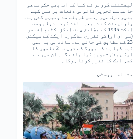
لیفٹننٹ گورنر نے کہا کہ اب بھی حکومت کی
جانب سے تجویز قانونی دفعات پر عمل کیے
بغیر صرف غیر رسمی طریقے سے بھیجی گئی ہے۔
پارلیمنٹ کے ذریعہ نافذ کردہ دہلی وقف
ایکٹ 1995 کے مطابق چیف ایگزیکٹیو آفیسر
(سی ای او) کی تقرری مذکورہ ایکٹ کے سیکشن
23 کے مطابق کی جانی ہے۔ ساتھ ہی یہ بھی
کہا گیا ہے کہ بورڈ کے ذریعہ 2 ناموں کا
ایک پینل تجویز کیا جائے گا۔ ان میں سے
کسی ایک کا تقرر کرنا ہوگا۔
متعلقہ پوسٹس