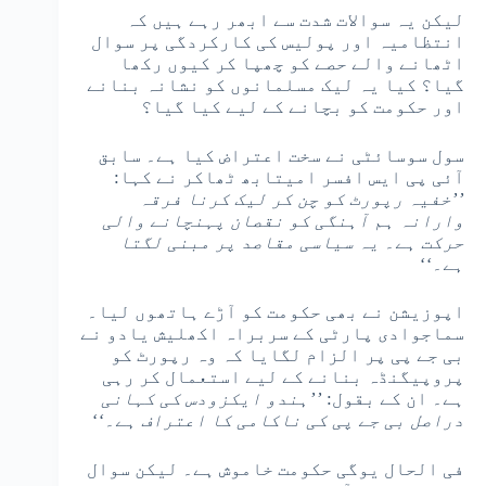
لیکن یہ سوالات شدت سے ابھر رہے ہیں کہ
انتظامیہ اور پولیس کی کارکردگی پر سوال
اٹھانے والے حصے کو چھپا کر کیوں رکھا
گیا؟ کیا یہ لیک مسلمانوں کو نشانہ بنانے
اور حکومت کو بچانے کے لیے کیا گیا؟
سول سوسائٹی نے سخت اعتراض کیا ہے۔ سابق
آئی پی ایس افسر امیتابھ ٹھاکر نے کہا:
’’خفیہ رپورٹ کو چن کر لیک کرنا فرقہ
وارانہ ہم آہنگی کو نقصان پہنچانے والی
حرکت ہے۔ یہ سیاسی مقاصد پر مبنی لگتا
ہے۔‘‘
اپوزیشن نے بھی حکومت کو آڑے ہاتھوں لیا۔
سماجوادی پارٹی کے سربراہ اکھلیش یادو نے
بی جے پی پر الزام لگایا کہ وہ رپورٹ کو
پروپیگنڈہ بنانے کے لیے استعمال کر رہی
ہے۔ ان کے بقول:
’’ہندو ایکزودس کی کہانی
دراصل بی جے پی کی ناکامی کا اعتراف ہے۔‘‘
فی الحال یوگی حکومت خاموش ہے۔ لیکن سوال