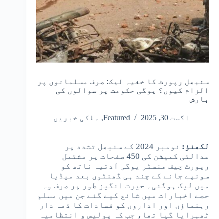
سنبھل رپورٹ کا خفیہ لیک: صرف مسلمانوں پر
الزام کیوں؟ یوگی حکومت پر سوالوں کی
بارش
اگست 30, 2025
Featured
,
ملکی خبریں
لکھنؤ:
نومبر 2024 کے سنبھل تشدد پر
عدالتی کمیشن کی 450 صفحات پر مشتمل
رپورٹ چیف منسٹر یوگی آدتیہ ناتھ کو
سونپے جانے کے چند ہی گھنٹوں بعد میڈیا
میں لیک ہوگئی۔ حیرت انگیز طور پر صرف وہ
حصے اخبارات میں شائع کیے گئے جن میں مسلم
رہنماؤں اور اداروں کو فسادات کا ذمہ دار
ٹھہرایا گیا تھا، جب کہ پولیس و انتظامیہ