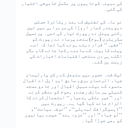
کی مبینہ کوتاہیوں پر مکمل خاموشی اختیار
کی گئی۔
نو ماہ کی تفتیش کے بعد ریٹائرڈ جسٹس
دیویندر کمار اروڑا کی سربراہی میں تین
رکنی پینل نے رپورٹ تیار کی تھی۔ پرنسپل
سکریٹری (ہوم) سنجے پرساد نے رپورٹ کو
’’خفیہ‘‘ قرار دیتے ہوئے کہا تھا کہ اسے
پہلے کابینہ کے سامنے رکھا جائے گا، مگر
اگلے ہی دن منتخب اقتباسات اخبارات کی
زینت بن گئے۔
لیک شدہ حصوں میں سنبھل کے رکن پارلیمان
ضیاء الرحمان برق، سابق ایم ایل اے اقبال
محمود کے بیٹے سہیل اقبال اور جامع مسجد
کمیٹی پر سازش رچنے، ہجوم کو منظم کرنے
اور ’’غیر ملکی ہتھیار‘‘ استعمال کرنے کا
الزام عائد کیا گیا ہے۔ رپورٹ میں
’’ڈیموگرافک تبدیلی‘‘، ’’توشہ سیاست‘‘،
’’لَو جہاد‘‘ اور ’’غزوۂ ہند‘‘ جیسے بیانیوں
کو بھی جوڑا گیا۔