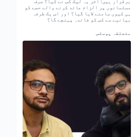
برقرار ہیں: آخر یہ لیک کس نے کیا؟ صرف
مسلمانوں پر الزام عائد کرنے والے حصے کو
ہی کیوں سامنے لایا گیا؟ اور اس یک طرفہ
بیانیے سے کس کو فائدہ پہنچے گا؟
متعلقہ پوسٹس