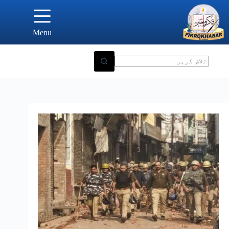
Ski
t
conten
Menu