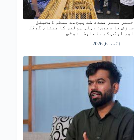
جنتر منتر تشدد کے پیچھے منظم ڈیجیٹل
سازش کا دعوی : دہلی پولیس کا میٹا، گوگل
اور ایکس کو باضابطہ نوٹس
اگست 6, 2026