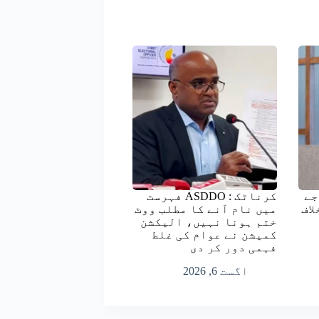
جے
کرناٹک : ASDDO فہرست
لاف
میں نام آنے کا مطلب ووٹ
ختم ہونا نہیں، الیکشن
کمیشن نے عوام کی غلط
فہمی دور کر دی
اگست 6, 2026