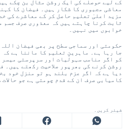
کے لیے حوصلے کی ایک روشن مثال بن چکے ہیں
معاشی مجبوری کا شکار ہیں۔ فیضان کا کہنا
مزید اعلیٰ تعلیم حاصل کر کے معاشرے کی خد
ثابت کرنا چاہتے ہیں کہ معذوری صرف جسم م
خوابوں میں نہیں۔
حکومتی اور سماجی سطح پر بھی فیضان اللہ 
جا رہا ہے۔ ماہرینِ تعلیم کا ماننا ہے کہ 
کو اگر مناسب سہولیات اور سرپرستی میسر آ
روشن کرنے کی بھرپور صلاحیت رکھتے ہیں۔ ف
دیا ہے کہ اگر عزم بلند ہو تو منزل خود بخ
کامیابی صرف ان کے قدم چومتی ہے جو حالات 
شیئر کریں۔