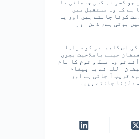
 جو کسی نہ کسی جسمانی یا
 ہے کہ وہ مستقبل میں
مت کرنا چاہتے ہیں اور یہ
یں ہوتی ہے، ذہن اور
کی اس کامیابی کو سراہا
فیضان جیسے باصلاحیت بچوں
ئے تو وہ ملک و قوم کا نام
یضان اللہ نے یہ پیغام
ود قریب آ جاتی ہے اور
سے لڑنا جانتے ہیں۔