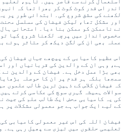
استعمال کرنے سے قاصر ہیں۔ تاہم، تعلیم ح
اندر اس قدر کوٹ کوٹ کر بھرا تھا کہ انہوں
لکھنے کی مشق شروع کی۔ ابتدائی طور پر یہ
اور مشکل تھا، لیکن فیضان کی مسلسل محنت 
نے ناممکن کو ممکن بنا دیا۔ امتحانی ہال 
مخصوص انداز میں پرچہ لکھنا شروع کیا تو 
عملہ بھی ان کی لگن دیکھ کر متاثر ہوئے بغ
اس عظیم کامیابی کے پیچھے جہاں فیضان کی
ہے، وہی ان کے والدین کی قربانیاں اور اس
بھی بڑا عمل دخل ہے۔ فیضان کے والدین نے 
سمجھا بلکہ ہر قدم پر ان کا حوصلہ بڑھایا
کہ فیضان کلاس کے ذہین ترین طالب علموں می
سوالات ہمیشہ گہری سوچ کی عکاسی کرتے ہیں
کی یہ کامیابی محض ایک طالب علم کی جیت ن
کے لیے ایک جواب ہے جو معمولی مشکلات پر ہ
فیضان اللہ کی اس غیر معمولی کامیابی کی 
تعلیمی حلقوں میں تیزی سے پھیل رہی ہے۔ و