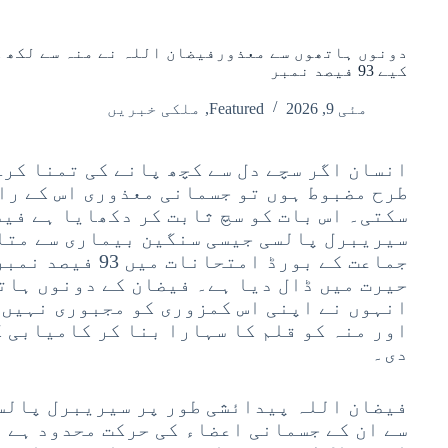
دونوں ہاتھوں سے معذورفیضان اللہ نے منہ سے لکھ ک
کیے 93 فیصد نمبر
مئی 9, 2026
Featured
,
ملکی خبریں
انسان اگر سچے دل سے کچھ پانے کی تمنا کرے
طرح مضبوط ہوں تو جسمانی معذوری اس کے را
سکتی۔ اس بات کو سچ ثابت کر دکھایا ہے فی
سیریبرل پالسی جیسی سنگین بیماری سے متا
جماعت کے بورڈ امتحا
حیرت میں ڈال دیا ہے۔ فیضان کے دونوں ہات
انہوں نے اپنی اس کمزوری کو مجبوری نہیں 
اور منہ کو قلم کا سہارا بنا کر کامیابی ک
دی۔
فیضان اللہ پیدائشی طور پر سیریبرل پالسی
سے ان کے جسمانی اعضاء کی حرکت محدود ہے 