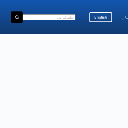
ار
English