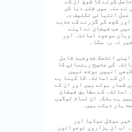
اصل کرنے کا شوق ان کے
 نے منہ میں قلم دبا کر
 عمل انتہائی تکلیف دہ
اور کچھ کر گزرنے کے جذبے
میں جب فیضان نے اپنے
وہاں موجود اساتذہ اور
یر نہ رہ سکا۔
 اپنی انتھک جدوجہد شامل
اتذہ کی صحیح رہنمائی کا
کبھی انہیں بوجھ نہیں
۔ ان کے اساتذہ کا کہنا ہے
ں شمار ہوتے ہیں اور ان کے
۔ اساتذہ کے مطابق فیضان
ہیں ہے بلکہ ان تمام لوگوں
مت ہار دیتے ہیں۔
خبر سوشل میڈیا اور
ہ اب ان ہزاروں نوجوانوں