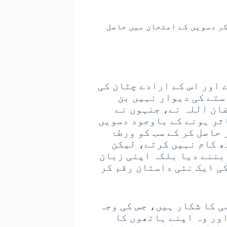
ر دسویں کے امتحان میں حاصل
 اور اس کے ارادے چٹان کی
ستے کی دیوار نہیں بن
ضان اللہ نے، جنہوں نے
ثر ہونے کے باوجود دسویں
نات میں 93 فیصد نمبر حاصل کر کے سب کو ورطۂ
ھ کام نہیں کرتے، لیکن
بننے دیا بلکہ اپنی زبان
ی ایک نئی داستان رقم کر
 کا شکار ہیں، جس کی وجہ
اور وہ اپنے ہاتھوں کا