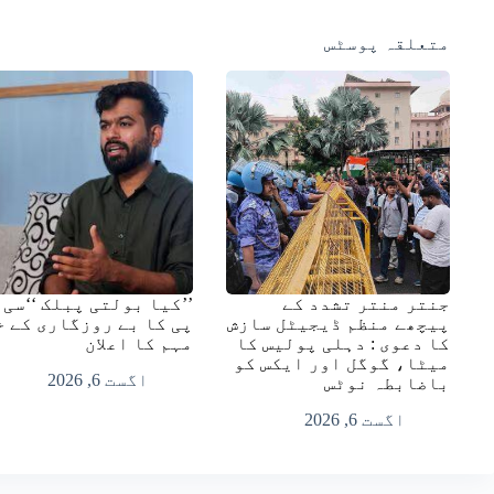
متعلقہ پوسٹس
جنتر منتر تشدد کے
’’کیا بولتی پبلک ‘‘سی 
پیچھے منظم ڈیجیٹل سازش
پی کا بے روزگاری کے خ
کا دعوی : دہلی پولیس کا
مہم کا اعلان
میٹا، گوگل اور ایکس کو
اگست 6, 2026
باضابطہ نوٹس
اگست 6, 2026