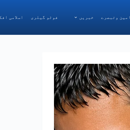
مین وتبصرے
خبریں
فوٹو گیلری
اسلامی افک