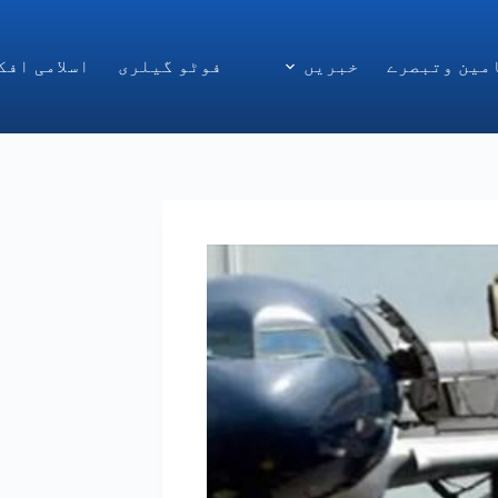
مین وتبصرے
خبریں
فوٹو گیلری
اسلامی افک