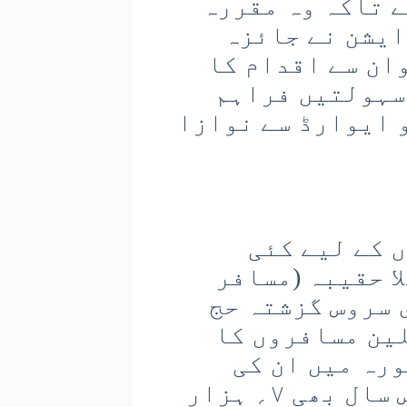
 تاکہ وہ مقررہ
ایشن نے جائزہ
ان سے اقدام کا
 سہولتیں فراہم
 ایوارڈ سے نوازا
 کے لیے کئی
ا حقیبہ (مسافر
 سروس گزشتہ حج
ں کامیاب رہی، ۴ء۲؍ملین مسافروں کا
رہ میں ان کی
عمارتوں میں پہنچایا گیا۔ اس سال بھی ۷؍ ہزار