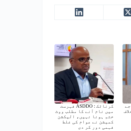
جے
کرناٹک : ASDDO فہرست
لاف
میں نام آنے کا مطلب ووٹ
ختم ہونا نہیں، الیکشن
کمیشن نے عوام کی غلط
فہمی دور کر دی