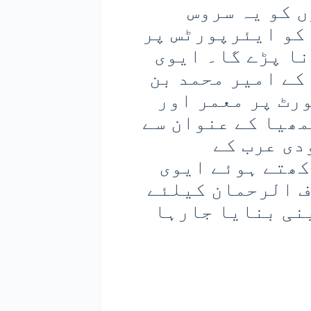
مسافروں کو یہ سروس
 کو ایئرپورٹس پر
ا پڑے گا۔ ایوی
کے امیر محمد بن
رٹ پر معمر اور
مھیا کے عنوان سے
دی عرب کے
م رکھتے ہوئے ایوی
ف الرحمان کیلئے
نی بنایا جارہا