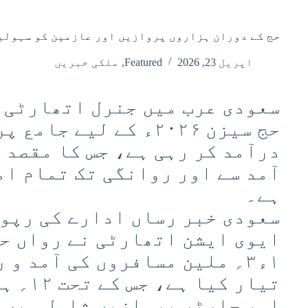
حج کے دوران ہزاروں پروازیں اور عازمین کو سہولی
اپریل 23, 2026
Featured
,
ملکی خبریں
سعودی عرب میں جنرل اتھارٹی 
حج سیزن ۲۰۲۶ء کے لیے ج
درآمد کر رہی ہے، جس کا مقصد 
آمد سے اور روانگی تک تمام ام
ہے۔
سعودی خبر رساں ادارے کی رپور
ایوی ایشن اتھارٹی نے رواں حج
۱ء۳؍ ملین مسافروں کی آمد و 
تیار کی
اور چارٹر پروازیں شامل ہیں۔