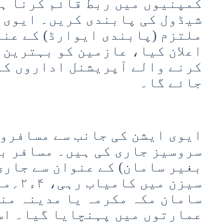
کمپنیوں میں ربط قائم کرنا ہے
شیڈول کی پابندی کریں۔ ایوی 
ملتزم (پابندی ایوارڈ) کے عنو
اعلان کیا، عازمین کو بہترین
کرنے والے آپریشنل اداروں کو
جائے گا۔
ایوی ایشن کی جانب سے مسافروں
سروسیز جاری کی ہیں۔ مسافر بل
بغیر سامان) کے عنوان سے جاری
سیزن می
سامان مکہ مکرمہ یا مدینہ منو