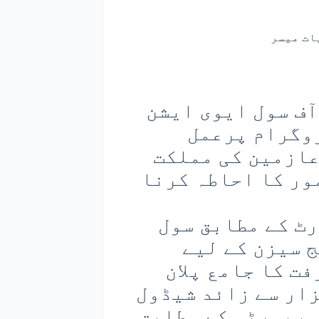
ات میسر
آف سول ایوی ایشن
امع پروگرام پرعمل
عازمین کی مملکت
ور کا احاطہ کرنا
ٹ کے مطابق سول
 سیزن کے لیے
رفت کا جامع پلان
ا ہے، جس کے تحت ۱۲؍ ہزار سے زائد شیڈول
 رپورٹس کے مطابق