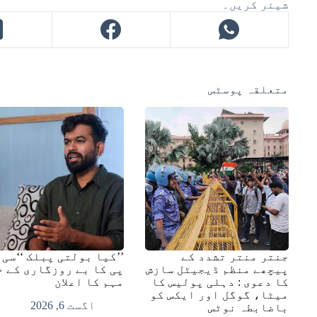
شیئر کریں۔
متعلقہ پوسٹس
جنتر منتر تشدد کے
’’کیا بولتی پبلک ‘‘سی 
پیچھے منظم ڈیجیٹل سازش
پی کا بے روزگاری کے خ
کا دعوی : دہلی پولیس کا
مہم کا اعلان
میٹا، گوگل اور ایکس کو
اگست 6, 2026
باضابطہ نوٹس