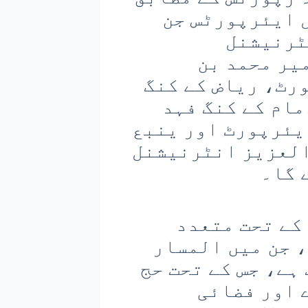
 ایئرپورٹس جن
ٹرنیشنل
یر محمد بن
رٹ، ریاض کے کنگ
ام کے کنگ فہد
یئرپورٹ اور ینبع
العزیز انٹرنیشنل
 گا۔
کے تحت متعدد
، جن میں المسار
ہے، جس کے تحت حج
 اور فضائی