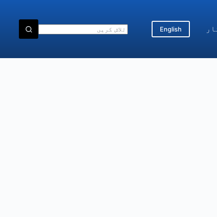
ار
English