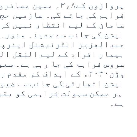
پروازوں کے۸ء۳؍ ملین 
فراہم کی جائے گی۔ عازمین حج
سامان کے لیے انتظار نہیں کرن
ایشن کی جانب سے مدینہ منورہ 
عبدالعزیز انٹرنیشنل ایئرپو
بیمار افراد کے لیے النقل ال
سروس فراہم کی جا رہی ہے۔ سعو
وژن۲۰۳۰ء کے اہداف کو مقد
ایشن اتھارٹی کی جانب سے ضیو
ہر ممکن سہولت فراہمی کو یقی
ہے۔