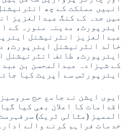
انہیں مملکت کے چھ انٹرنیشنل
میں جدہ کے کنگ عبدالعزیز ان
ایئرپورٹ، مدینہ منورہ کے ام
عبدالعزیز انٹرنیشنل ایئرپو
خالد انٹرنیشنل ایئرپورٹ، دم
ایئرپورٹ، طائف انٹرنیشنل ا
کے شہزادہ عبدالمحسن بن عبد
ایئرپورٹس سے آپریٹ کیا جائے
ایوی ایشن نے جامع حج سروسیز 
اقدامات کا اعلان بھی کیا گیا
الممیز (مثالی ٹریک) سرفہرست 
خدمات فراہم کرنے والے ادارے