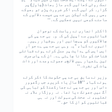
نمک روٹی کھالیں گے، ماڑ بھات (چاول) پر
گزارہ کر لیں گے، اگر ضرورت پڑی تو بھوکے
بھی رہیں گے لیکن بی جے پی جیسے دلالوں کے
سامنے کبھی نہیں جھکیں گے۔‘‘
ڈاکٹر انصاری نے ریاست کے نوجوان
قبائلیوں سے اپیل کی کہ وہ بی جے پی کی
چالاکیوں کو پہچانیں اور ہوشیار رہیں۔
انہوں نے کہا، "یہ وہی بی جے پی ہے جو آر
ایس ایس کی ہدایت پر عمل کرتے ہوئے قبائلی
شناخت کو مٹانا چاہتی ہے۔ ان کے پاس صرف
تین ہتھیار ہیں لالچ، جھوٹے وعدے اور ذات
پات کی نفرت۔‘‘
وزیر نے سابق بی جے پی حکومت کا ذکر کرتے
ہوئے کہا، ’’18 سال یاد کریں، جب رگھوور
داس اور بی جے پی نے جھارکھنڈ کو تباہی کی
آگ میں جھونک دیا تھا۔ نہ روزگار ملا، نہ
تعلیم، نہ صحت کی سہولت اور نہ ہی
قبائلیوں کو ان کا حق۔‘‘