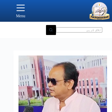
Ski
t
conten
Menu