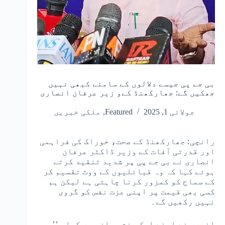
بی جے پی جیسے دلالوں کے سامنے کبھی نہیں
جھکیں گے: جھارکھنڈ کےو زیر عرفان انصاری
جولائی 1, 2025
Featured
,
ملکی خبریں
رانچی: جھارکھنڈ کے صحت، خوراک کی فراہمی
اور قدرتی آفات کے وزیر ڈاکٹر عرفان
انصاری نے بی جے پی پر شدید تنقید کرتے
ہوئے کہا کہ وہ قبائلیوں کے ووٹ تقسیم کر
کے سماج کو کمزور کرنا چاہتی ہے لیکن ہم
کسی بھی قیمت پر اپنی عزت نفس کو گروی
نہیں رکھیں گے۔
انہوں نے اپنے ایک سخت بیان میں کہا، ’’ہم