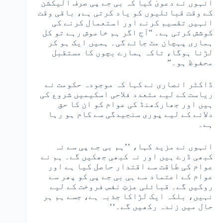
انہوں نے دعویٰ کیا کہ بی جے پی صرف الیکشن
کے وقت قبائلیوں کو یاد کرتی ہے، باقی وقت
انہیں تقسیم کرنے اور استعمال کرنے کی
کوشش کرتی ہے۔ "آج اگر ہم خاموش رہے تو کل
ہماری پہچان مٹ جائے گی۔ ہمیں ایک ہو کر
لڑنا ہوگا، تاکہ ہمارے بچوں کا مستقبل
محفوظ ہو۔”
ڈاکٹر انصاری نے کہا کہ موجودہ حکومت نے
ریاست کے لیے متعدد فلاحی اسکیمیں شروع کی
ہیں اور جھارکھنڈ کی عوام کو ان کا حق
دلانے کے لیے پوری سنجیدگی سے کام ہو رہا
ہے۔
انہوں نے مزید کہا، ’’ہم بی جے پی سے نہ
کبھی ڈرے ہیں اور نہ کبھی جھکیں گے۔ ہم نے
عوام کی طاقت سے اقتدار حاصل کیا ہے اور
عوام کے اعتماد سے ہی بی جے پی کو پھر سے
روکیں گے۔ قبائلی عزتِ نفس فروخت کے لیے
نہیں، بلکہ ایک لڑاکا جذبہ ہے، جسے ہم ہر
حال میں زندہ رکھیں گے۔‘‘