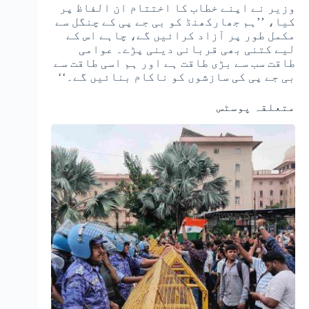
وزیر نے اپنے خطاب کا اختتام ان الفاظ پر
کیا، ’’ہم جھارکھنڈ کو بی جے پی کے چنگل سے
مکمل طور پر آزاد کرائیں گے، چاہے اس کے
لیے کتنی بھی قربانی دینی پڑے۔ عوامی
طاقت سب سے بڑی طاقت ہے اور ہم اسی طاقت سے
بی جے پی کی سازشوں کو ناکام بنائیں گے۔‘‘
متعلقہ پوسٹس