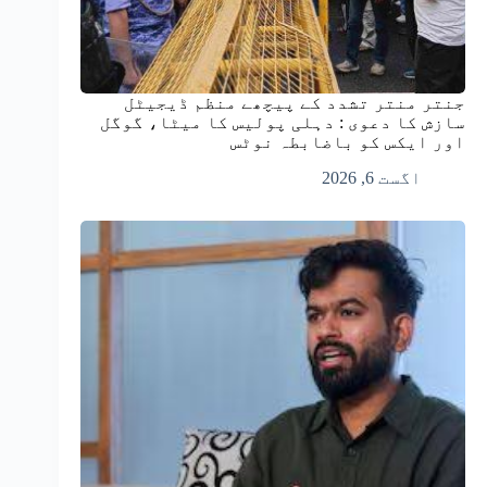
جنتر منتر تشدد کے پیچھے منظم ڈیجیٹل
سازش کا دعوی : دہلی پولیس کا میٹا، گوگل
اور ایکس کو باضابطہ نوٹس
اگست 6, 2026