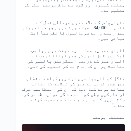
ہیلتھ کیئر، اور قرض سے پاک یونیورسٹی کی
تعلیم ہے۔
منیاپولس کے علاقے میں صومالی نسل کے
تقریباً 84,000 افراد رہتے ہیں جو کہ امریکہ
میں رہنے والے صومالیوں کا تقریباً ایک
تہائی ہیں۔
الہان عمر پر حملہ ایسے وقت میں ہوا جب
ایک روز قبل امریکی صدر ڈونلڈ ٹرمپ نے
الہان عمر کے ذریعہ امیگریشن پالیسی کی
مخالفت پر ان کا نام لے کر تنقید کی تھی۔
منگل کو آئیووا میں ایک پروگرام سے خطاب
میں صدر ٹرمپ نے عمر کو تنقید کا نشانہ
بناتے ہوئے کہا تھا کہ ان کی انتظامیہ صرف
ان تارکین وطن کو آنے دے گی جو "یہ ظاہر کر
سکتے ہیں کہ وہ ہمارے ملک سے محبت کرتے
ہیں۔”
متعلقہ پوسٹس