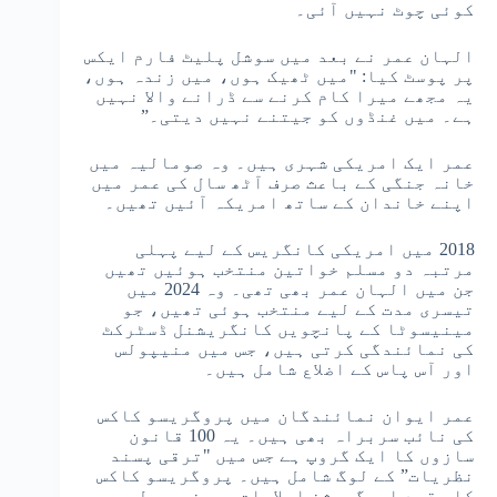
کوئی چوٹ نہیں آئی۔
الہان عمر نے بعد میں سوشل پلیٹ فارم ایکس
پر پوسٹ کیا: "میں ٹھیک ہوں، میں زندہ ہوں،
یہ مجھے میرا کام کرنے سے ڈرانے والا نہیں
ہے۔ میں غنڈوں کو جیتنے نہیں دیتی۔”
عمر ایک امریکی شہری ہیں۔ وہ صومالیہ میں
خانہ جنگی کے باعث صرف آٹھ سال کی عمر میں
اپنے خاندان کے ساتھ امریکہ آئیں تھیں۔
2018 میں امریکی کانگریس کے لیے پہلی
مرتبہ دو مسلم خواتین منتخب ہوئیں تھیں
جن میں الہان عمر بھی تھی۔ وہ 2024 میں
تیسری مدت کے لیے منتخب ہوئی تھیں، جو
مینیسوٹا کے پانچویں کانگریشنل ڈسٹرکٹ
کی نمائندگی کرتی ہیں، جس میں منیپولس
اور آس پاس کے اضلاع شامل ہیں۔
عمر ایوان نمائندگان میں پروگریسو کاکس
کی نائب سربراہ بھی ہیں۔ یہ 100 قانون
سازوں کا ایک گروپ ہے جس میں "ترقی پسند
نظریات” کے لوگ شامل ہیں۔ پروگریسو کاکس
کا مقصد امیگریشن اصلاحات، یونیورسل