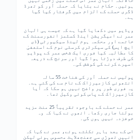
حالانکہ الہان عمر اس حملے میں زخمی نہیں
ہوئیں۔ حکام نے بتایا کہ حملہ آور کو تھرڈ
ڈگری حملے کے الزام میں گرفتار کیا گیا
ہے۔
ویڈیو میں دکھایا گیا ہے کہ جیسے ہی الہان
عمر نے امیگریشن اینڈ کسٹمز انفورسمنٹ کے
خاتمے اور محکمہ ہوم لینڈ سیکیورٹی (ڈی
ایچ ایس) کی سیکرٹری کرسٹی نوم کے استعفیٰ
کا مطالبہ کیا فوری ایک شخص عمر کے پوڈیم
کی طرف دوڑتا ہوا گیا اور سرنج کے ذریعہ
اسپرے کرنے کی کوشش کی۔
پولیس نے حملہ آور کی شناخت 55 سالہ
انتھونی کازمیرزاک کے نام سے کی گئی ہے۔
یہ فوری طور پر واضح نہیں ہو سکا کہ آیا
کازمیرزاک کے پاس کوئی وکیل تھا۔
عمر نے حملے کے باوجود تقریباً 25 منٹ مزید
بولنا جاری رکھا۔ انھوں نے کہا کہ وہ
خوفزدہ نہیں ہوں گی۔
اس کے بعد باہر نکلتے ہوئے، عمر نے کہا کہ
انہیں تھوڑی سی جھنجھلاہٹ محسوس ہوئی لیکن