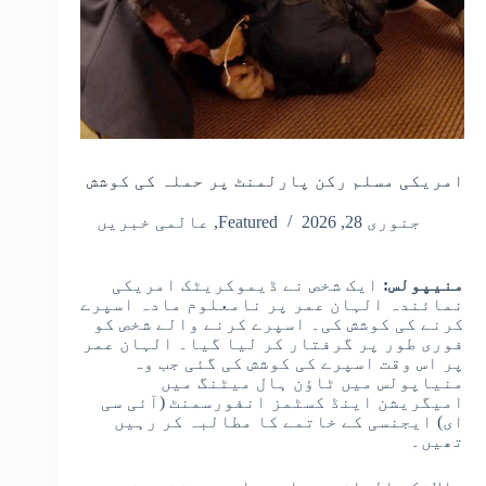
امریکی مسلم رکن پارلمنٹ پر حملہ کی کوشش
جنوری 28, 2026
Featured
,
عالمی خبریں
منیپولس:
ایک شخص نے ڈیموکریٹک امریکی
نمائندہ الہان ​​عمر پر نامعلوم مادہ اسپرے
کرنے کی کوشش کی۔ اسپرے کرنے والے شخص کو
فوری طور پر گرفتار کر لیا گیا۔ الہان ​​عمر
پر اس وقت اسپرے کی کوشش کی گئی جب وہ
منیاپولس میں ٹاؤن ہال میٹنگ میں
امیگریشن اینڈ کسٹمز انفورسمنٹ (آئی سی
ای) ایجنسی کے خاتمے کا مطالبہ کر رہیں
تھیں۔