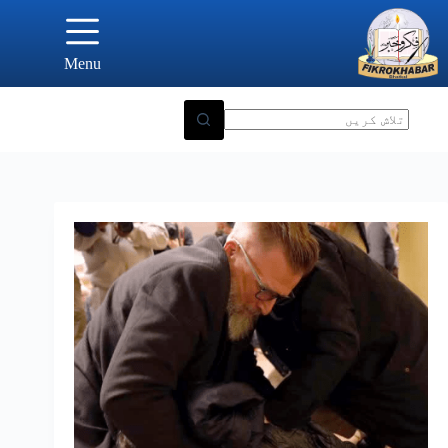
Ski
t
conten
Menu