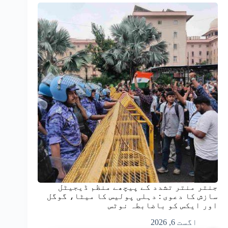
جنتر منتر تشدد کے پیچھے منظم ڈیجیٹل
سازش کا دعوی : دہلی پولیس کا میٹا، گوگل
اور ایکس کو باضابطہ نوٹس
اگست 6, 2026