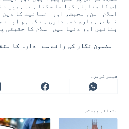
اس کا مقابلہ کیا جا سکتا ہے۔ ہمیں دن
اسلام امن، محبت، اور انسانیت کا دین 
ناطے، ہماری ذمہ داری ہے کہ ہم اپنے م
بنائیں اور دنیا میں اسلام کا حقیقی پ
مضمون نگار کی رائے سے ادارہ کا متف
شیئر کریں۔
متعلقہ پوسٹس