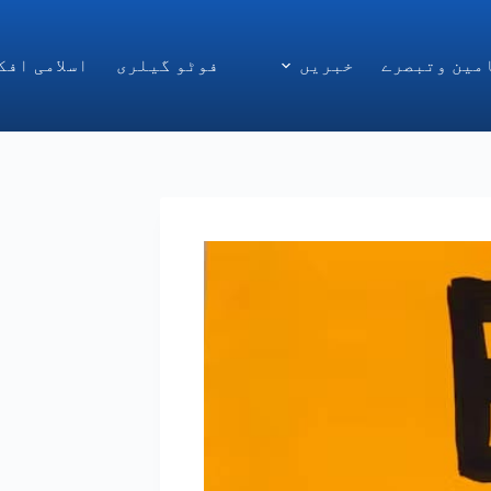
مین وتبصرے
خبریں
فوٹو گیلری
اسلامی افک