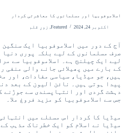
اسلاموفوبیا اور مسلمانوں کا معاشرتی کردار‎
اکتوبر 24, 2024
Featured
,
زورِ قلم
آج کے دور میں اسلاموفوبیا ایک سنگین م
صرف مسلمانوں کے لیے بلکہ پوری دنیا ک
لیے ایک چیلنج ہے۔ اسلاموفوبیا سے مرا
کے بارے میں پھیلائی جانے والی منفی ر
ہیں، جو میڈیا، سیاسی مفادات، اور مخ
پیدا ہوتی ہیں۔ نائن الیون کے بعد دنی
دہشت گردی اور انتہاپسندی سے جوڑنے ک
جس سے اسلاموفوبیا کو مزید فروغ ملا۔
میڈیا کا کردار اس مسئلے میں انتہائی
میڈیا نے اسلام کو ایک خطرناک مذہب کے 
ماننے والے شدت پسند اور امن دشمن ہیں