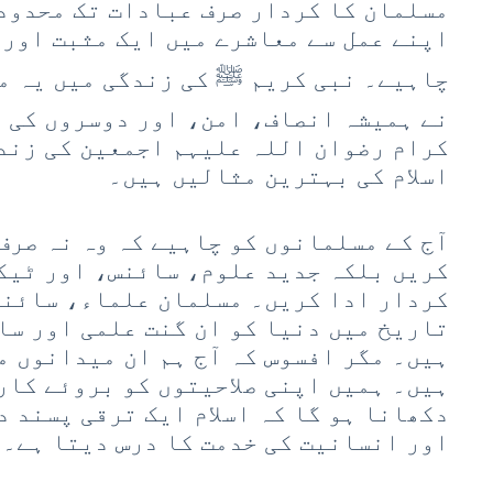
مسلمان کا کردار صرف عبادات تک محدود
اپنے عمل سے معاشرے میں ایک مثبت اور 
چاہیے۔ نبی کریم ﷺ کی زندگی میں یہ م
نے ہمیشہ انصاف، امن، اور دوسروں کی م
کرام رضوان اللہ علیہم اجمعین کی زند
اسلام کی بہترین مثالیں ہیں۔
آج کے مسلمانوں کو چاہیے کہ وہ نہ صرف
کریں بلکہ جدید علوم، سائنس، اور ٹیک
کردار ادا کریں۔ مسلمان علماء، سائنس
تاریخ میں دنیا کو ان گنت علمی اور سا
ہیں۔ مگر افسوس کہ آج ہم ان میدانوں م
ہیں۔ ہمیں اپنی صلاحیتوں کو بروئے کار 
دکھانا ہو گا کہ اسلام ایک ترقی پسند د
اور انسانیت کی خدمت کا درس دیتا ہے۔