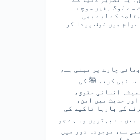
 سے لوگ بغیر سوچے
مقاصد کے لیے بھی
عوام میں خوف پیدا کر
بھائی چارے پر مبنی ہے،
ے۔ نبی کریم ﷺ کی
ہمیشہ انسانی حقوق،
اور حدیث میں امن،
نے کی بارہا تاکید کی
 میں سے بہترین وہ ہے جو
تی سے، موجودہ دور میں
 پیش کر رہے ہیں۔