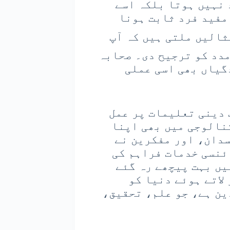
 نہیں ہوتا بلکہ اسے
مفید فرد ثابت ہونا
ثالیں ملتی ہیں کہ آپ
دد کو ترجیح دی۔ صحابہ
گیاں بھی اسی عملی
 دینی تعلیمات پر عمل
نالوجی میں بھی اپنا
دان، اور مفکرین نے
ئنسی خدمات فراہم کی
یں بہت پیچھے رہ گئے
لاتے ہوئے دنیا کو
ین ہے، جو علم، تحقیق،