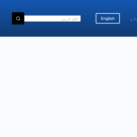
ار
English