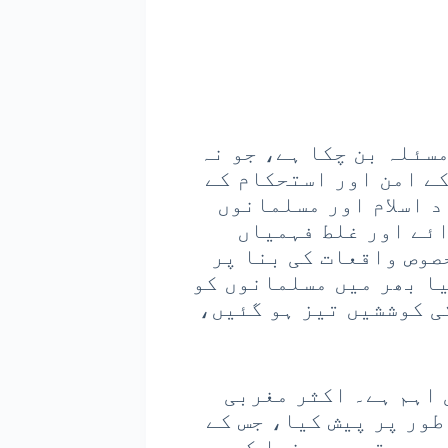
سئلہ بن چکا ہے، جو نہ
ے امن اور استحکام کے
د اسلام اور مسلمانوں
ائے اور غلط فہمیاں
صوص واقعات کی بنا پر
ا بھر میں مسلمانوں کو
ی کوششیں تیز ہو گئیں،
 اہم ہے۔ اکثر مغربی
طور پر پیش کیا، جس کے
۔ یہ تصویر دنیا کے