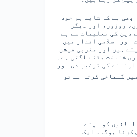
 بھی ہے کہ شاید ہم خود
ں، روزوں، اور دیگر
 دین کی تعلیمات سے بے
 اور اسلامی اقدار میں
یتے ہیں اور مغربی فیشن
ری شناخت مٹنے لگتی ہے۔
اپنانے کی ترغیب دی اور
یں گستاخی کرتا ہے تو
لمانوں کو اپنے
 کرنا ہوگا۔ ایک