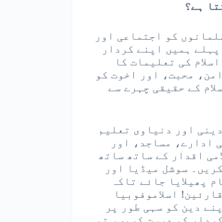
تا ہے؟
سلمانوں کو اجتماعی اور
پہلے ہمیں اپنے کردار
اسلام کی تعلیمات کا
من، محبت، اور اخوت کو
لام کے حقیقی چہرے سے
دینی اور دنیاوی تعلیم
 ادارے، مساجد، اور
امی اقدار کے ساتھ ساتھ
کریں۔ سوشل میڈیا اور
م پھیلایا جائے تاکہ
قارئین! اسلاموفوبیا
نے دین کو سہی طور پر
کردار کو درست کریں، تو