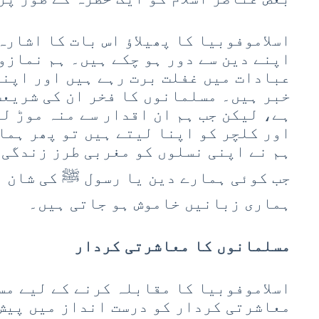
اسلاموفوبیا کا پھیلاؤ اس بات کا اشارہ
اپنے دین سے دور ہو چکے ہیں۔ ہم نمازو
عبادات میں غفلت برت رہے ہیں اور اپنے
خبر ہیں۔ مسلمانوں کا فخر ان کی شریعت
ہے، لیکن جب ہم ان اقدار سے منہ موڑ ل
اور کلچر کو اپنا لیتے ہیں تو پھر ہما
ہم نے اپنی نسلوں کو مغربی طرز زندگی 
جب کوئی ہمارے دین یا رسول ﷺ کی شان م
ہماری زبانیں خاموش ہو جاتی ہیں۔
مسلمانوں کا معاشرتی کردار
اسلاموفوبیا کا مقابلہ کرنے کے لیے مس
معاشرتی کردار کو درست انداز میں پیش