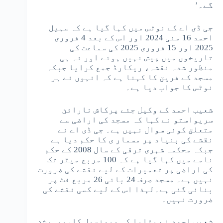
گے۔’
جی ڈی اے کے نوٹس میں کہا گیا ہے کہ سہیل
احمد 16 مئی 2024 اور اس کے بعد 4 فروری
2025 اور 15 فروری 2025 کی سماعت کی
تاریخوں میں پیش نہیں ہوئے اور نہ ہی
منظور شدہ نقشہ، ریکارڈ جمع کرایا جبکہ
مسجد کے فریق کا کہنا ہے کہ انہوں نے ہر
نوٹس کا جواب دیا ہے۔
شعیب احمد کے وکیل جئے پرکاش نارائن
سریواستو نے کہا کہ مسجد کی اراضی سے
متعلق کوئی سوال نہیں ہے۔ جی ڈی اے نے
نقشے کی بنیاد پر مسمار ی کا حکم دیا ہے
جبکہ محکمہ شہری ترقی کے سال 2008 کے حکم
نامے میں کہا گیا ہے کہ 100 مربع میٹر تک
کی اراضی پر تعمیرات کے لیے نقشے کی ضرورت
نہیں ہے۔ مسجد صرف 24 بائی 26 مربع فٹ پر
بنائی گئی ہے۔لہذا اس کے لیے کسی نقشے کی
ضرورت نہیں۔
شعیب احمد نے بتایا کہ میونسپل کارپوریشن