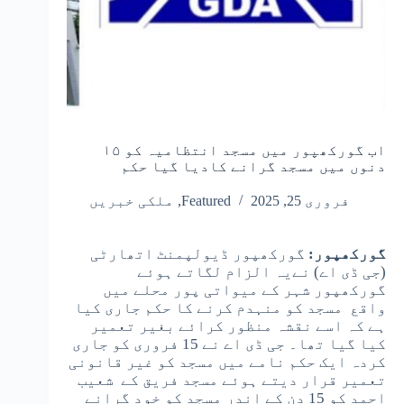
اب گورکھپور میں مسجد انتظامیہ کو ۱۵
دنوں میں مسجد گرانے کادیا گیا حکم
فروری 25, 2025
Featured
,
ملکی خبریں
گورکھپور:
گورکھپور ڈیولپمنٹ اتھارٹی
(جی ڈی اے) نےیہ الزام لگاتے ہوئے
گورکھپور شہر کے میواتی پور محلے میں
واقع مسجد کو منہدم کرنے کا حکم جاری کیا
ہے کہ اسے نقشہ منظور کرائے بغیر تعمیر
کیا گیا تھا۔ جی ڈی اے نے 15 فروری کو جاری
کردہ ایک حکم نامے میں مسجد کو غیر قانونی
تعمیر قرار دیتے ہوئے مسجد فریق کے شعیب
احمد کو 15 دن کے اندر مسجد کو خود گرانے