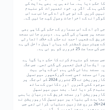
کا حکم دیا ہے۔ ساتھ ہی یہ بھی ہدایت کی
گئی ہے کہ اگر وہ خود تعمیرات کو منہدم
نہیں کریں گے تو جی ڈی اے کی جانب سے اس
کوگرانے کے اخراجات وصول کیے جائیں گے۔
جی ڈی اے کے اس مسماری کے حکم کی کاپی بھی
مسجد پر چسپاں کی گئی ہے۔ دوسری جانب مسجد
فریق کے شعیب احمد نے حکم کے خلاف اتھارٹی
کے چیئرمین کمشنر کے یہاں اپیل داخل کی ہے
جس کی سماعت 25 فروری کو ہو نی ہے۔
جس مسجد کو منہدم کرنے کا حکم دیا گیا ہے
وہ ایک سال قبل تعمیر کی گئی تھی۔ جس جگہ
یہ مسجد بنائی گئی ہے، اس کے پاس بہت
پرانی مسجد تھی جسے گورکھپور میونسپل
کارپوریشن نے 25 جنوری 2024 کو اس جگہ پر
موجود کئی گھروں اور دکانوں کے ساتھ
منہدم کر دیا تھا۔ بعد میں میونسپل
کارپوریشن اور مسجد فریق کے درمیان باہمی
معاہدے کی بنیاد پر میونسپل کارپوریشن نے
24×26 مربع فٹ زمین دستیاب کرائی تھی جس
پر موجودہ مسجد تعمیر کی گئی ہے۔