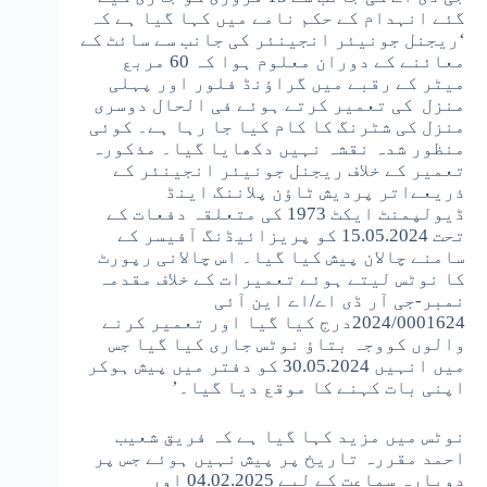
گئے انہدام کے حکم نامے میں کہا گیا ہے کہ
‘ریجنل جونیئر انجینئر کی جانب سے سائٹ کے
معائنے کے دوران معلوم ہوا کہ 60 مربع
میٹر کے رقبے میں گراؤنڈ فلور اور پہلی
منزل کی تعمیر کرتے ہوئے فی الحال دوسری
منزل کی شٹرنگ کا کام کیا جا رہا ہے۔ کوئی
منظور شدہ نقشہ نہیں دکھایا گیا۔ مذکورہ
تعمیر کے خلاف ریجنل جونیئر انجینئر کے
ذریعےاتر پردیش ٹاؤن پلاننگ اینڈ
ڈیولپمنٹ ایکٹ 1973 کی متعلقہ دفعات کے
تحت 15.05.2024 کو پریزائیڈنگ آفیسر کے
سامنے چالان پیش کیا گیا۔ اس چالانی رپورٹ
کا نوٹس لیتے ہوئے تعمیرات کے خلاف مقدمہ
نمبر-جی آر ڈی اے/اے این آئی
2024/0001624درج کیا گیا اور تعمیر کرنے
والوں کووجہ بتاؤ نوٹس جاری کیا گیا جس
میں انہیں 30.05.2024 کو دفتر میں پیش ہوکر
اپنی بات کہنے کا موقع دیا گیا۔’
نوٹس میں مزید کہا گیا ہے کہ فریق شعیب
احمد مقررہ تاریخ پر پیش نہیں ہوئے جس پر
دوبارہ سماعت کے لیے 04.02.2025 اور