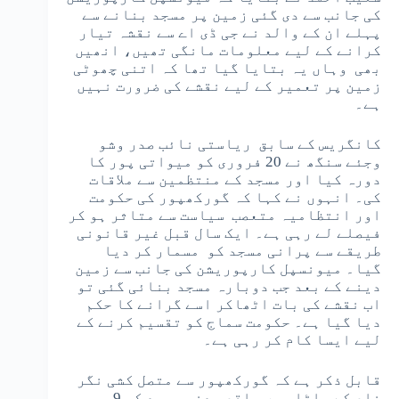
کی جانب سے دی گئی زمین پر مسجد بنانے سے
پہلے ان کے والد نے جی ڈی اے سے نقشہ تیار
کرانے کے لیے معلومات مانگی تھیں، انھیں
بھی وہاں یہ بتایا گیا تھا کہ اتنی چھوٹی
زمین پر تعمیر کے لیے نقشے کی ضرورت نہیں
ہے۔
کانگریس کے سابق ریاستی نائب صدر وشو
وجئے سنگھ نے 20 فروری کو میواتی پور کا
دورہ کیا اور مسجد کے منتظمین سے ملاقات
کی۔ انہوں نے کہا کہ گورکھپور کی حکومت
اور انتظامیہ متعصب سیاست سے متاثر ہو کر
فیصلے لے رہی ہے۔ ایک سال قبل غیر قانونی
طریقے سے پرانی مسجد کو مسمار کر دیا
گیا۔ میونسپل کارپوریشن کی جانب سے زمین
دینے کے بعد جب دوبارہ مسجد بنائی گئی تو
اب نقشے کی بات اٹھاکر اسے گرانے کا حکم
دیا گیا ہے۔ حکومت سماج کو تقسیم کرنے کے
لیے ایسا کام کر رہی ہے۔
قابل ذکر ہے کہ گورکھپور سے متصل کشی نگر
ضلع کے ہاٹا میں واقع مدنی مسجد کو 9