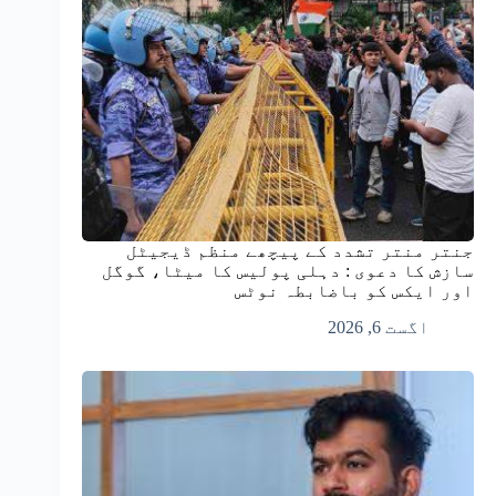
جنتر منتر تشدد کے پیچھے منظم ڈیجیٹل
سازش کا دعوی : دہلی پولیس کا میٹا، گوگل
اور ایکس کو باضابطہ نوٹس
اگست 6, 2026