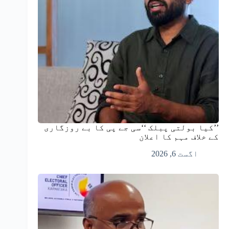
’’کیا بولتی پبلک ‘‘سی جے پی کا بے روزگاری
کے خلاف مہم کا اعلان
اگست 6, 2026