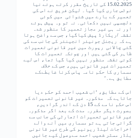
15.02.2025 کی تاریخ مقرر کرتے ہوئے نیا
نوٹس جاری کیا گیا۔ لیکن فریق نے اس کی
تعمیر کے بارے میں شنوائی میں کوئی
دلچسپی نہیں دکھائی۔ نہ تو وہ پیش ہوئے
اور نہ ہی غیر مجاز تعمیر کا منظور شدہ
نقشہ /ریکارڈ پیش کیاگیا، جس سے واضح ہوتا
ہے کہ ریجنل جونیئر انجینئر کی جانب سے کی
گئی چالانی رپورٹ میں غیر قانونی تعمیرات
ظاہر کی گئی ہیں اور چونکہ تعمیرات کا
کوئی نقشہ منظور نہیں کیا گیا تھا، اس لیے
تعمیرات غیر قانونی ہیں، جس کے خلاف
مسماری کا حکم نامہ پاس کرنا ضابطےکے
مطابق ہے۔’
اس کے مطابق، ‘اب شعیب احمد کو حکم دیا
جاتاہے کہ مذکورہ غیر قانونی تعمیرات کو
اس حکم نامے کے 15 دن کے اندر گرادیں،
بصورت دیگر مقررہ مدت کے بعد اگر مذکورہ
غیر قانونی تعمیرات اتھارٹی کی جانب سے
گرائی جاتی ہے تو مسماری میں آنے والے
اخراجات لینڈ ریونیو کی طرح غیر قانونی
بلڈر مسٹر شعیب احمد سےوصول کیے جائیں