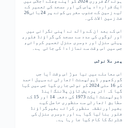
ہوئے 27 فروری 2024 کو اپنے چھٹے اجلاس میں
ایک قرارداد پاس کی اور مسجد کی تعمیر کے
لیے زمین کے جنوب مغربی کونے پر 24بائی26
فٹ زمین الاٹ کی۔
اس کے بعد ان کے والد نے اپنی نگرانی میں
اور لوگوں کی مدد سے مسجد کی گراؤنڈ فلور،
پہلی منزل اور دوسری منزل تعمیر کروائی،
جس میں اس وقت سے نمازادا کی جاتی ہے۔
پھر ملا نوٹس
اس معاملے میں نیا موڑ اس وقت آیا جب
گورکھپور ڈیولپمنٹ اتھارٹی نے سہیل احمد
کو 16 مئی 2024 کو نوٹس جاری کیا جس میں کہا
گیا کہ اتر پردیش ٹاؤن پلاننگ اینڈ
ڈیولپمنٹ ایکٹ 1973 کی دفعہ 14 اور 15 کے
مطابق اتھارٹی سے منظوری حاصل کیے
بغیراورنقشہ منظور کرائے بغیرگراؤنڈ
فلور بنالیا گیا ہے اور دوسری منزل کی
شٹرنگ کا کام کیا جا رہا ہے۔