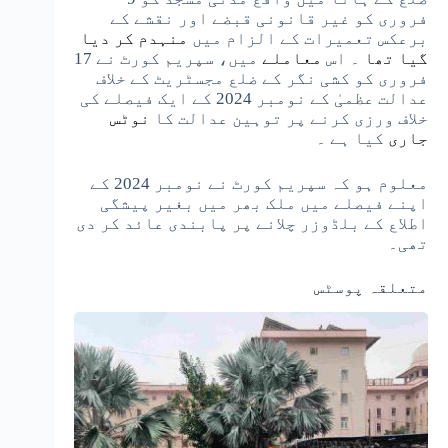
فروری کو غیر قانونی قبضے اور نقشے کے
برعکس تعمیرات کے الزام میں
منہدم کر دیا
گیا تھا
۔ اس
معاملے
میں، سپریم کورٹ نے 17
فروری کو کشی نگر کے ضلع مجسٹریٹ کے خلاف
عدالت عظمیٰ کے نومبر 2024 کے ایک فیصلے کی
خلاف ورزی کرنے پر توہین عدالت کا
نوٹس
جاری
کیا ہے ۔
معلوم ہو کہ سپریم کورٹ نے نومبر 2024 کے
اپنے فیصلے میں ملک بھر میں بغیر پیشگی
اطلاع کے بلڈوزر چلانے پر پابندی عائد کر دی
تھی۔
متعلقہ پوسٹس