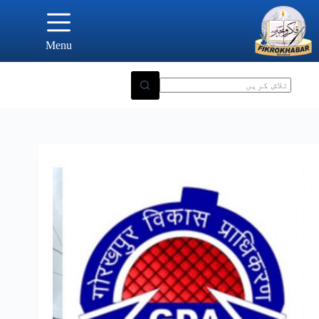
Ski
t
conten
Menu