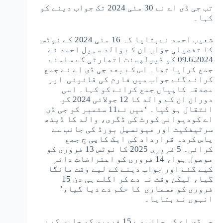
تب جی ڈی اے نے 30 مئی 2024 تک جواب دینے کو
کہا۔
شعیب احمد نےبتایا کہ 16 مئی 2024 کے نوٹس
کا تفصیلی جواب ان کے والد سہیل احمد نے
09.6.2024 کو ڈیولپمنٹ اتھارٹی کے سامنے
جمع کرایا تھا۔ اس کے بعد جی ڈی اے نے جمع
کرائے گئے جواب میں فارم کی قانونی اور
مصدقہ کاپیاں جمع کرانے کو کہا۔ اسی
دوران ان کے والد کا 12 جولائی 2024 کو
انتقال ہو گیا۔ ‘میں نے11 ستمبر کو جی ڈی
اے کودیوانی کورٹ کی ڈگری، والد کا ڈیتھ
سرٹیفکیٹ اور میونسپل بورڈ کی جانب سے
پاس کردہ قرارداد کی ایک کاپی ج جمع
کرائی۔ 5 فروری 2025 کا نوٹس 13 فروری کو
موصول ہوا، 14 فروری کو اعتراضات دائر
کیے گئے اور جواب دینے کے لیے وقت مانگا
گیا، لیکن وقت نہ دے کر اگلے ہی دن 15
فروری کو مسماری کا حکم دے دیا گیا،’
انہوں نے بتایا۔
جی ڈی اے کی جانب سے 15 فروری کو جاری کیے