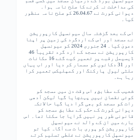
میونسپل بورڈ کے درمیان مسجد میں کسی قسم
کی مداخلت نہ کرنے کا صلح نامہ ہوا۔
دیوانی کورٹ نے 26.04.67 کو صلح نامہ منظور
کیا۔
اس کے بعد گزشتہ سال میونسپل کارپوریشن
نے مسجد اور اس کے اردگرد کی زمین پر اپنا
دعویٰ کیا۔ 24 جنوری 2024 کو میونسپل
کارپوریشن نے مسجد کے ارد گرد تقریباً 46
ڈیسیمل رقبے پر تعمیر کیے گئے 16 مکانات
اور 31 دکانوں کو مسمار کر دیا اور اب یہاں
ملٹی لیول پارکنگ اور کمپلیکس تعمیر کرا
رہا ہے۔
شعیب کے مطابق، اس وقت دن میں مسجد کو
کوئی نقصان نہیں پہنچایا گیا لیکن آدھی
رات کو مسجد کو بھی گرا دیا گیا حالانکہ
دیوانی کورٹ کے حکم کے مطابق مسجد کو
قانونی طور پر نہیں گرایا جا سکتا تھا۔ اس
بارے میں ان کے والد نے میونسپل
کارپوریشن کو پوری با ت سے آگاہ کیا تو
میونسپل کارپوریشن نے غلطی تسلیم کرتے